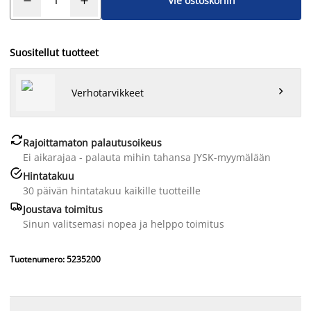
Vie ostoskoriin
Suositellut tuotteet

Verhotarvikkeet

Rajoittamaton palautusoikeus
Ei aikarajaa - palauta mihin tahansa JYSK-myymälään

Hintatakuu
30 päivän hintatakuu kaikille tuotteille

Joustava toimitus
Sinun valitsemasi nopea ja helppo toimitus
Tuotenumero: 5235200