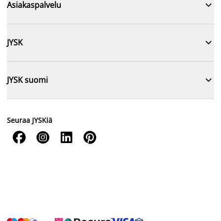

Asiakaspalvelu

JYSK

JYSK suomi
Seuraa JYSKiä



