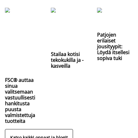
Patjojen
erilaiset
jousityypit:
Löydä itsellesi
Stailaa kotisi
sopiva tuki
tekokukilla ja -
kasveilla
FSC® auttaa
sinua
valitsemaan
vastuullisesti
hankitusta
puusta
valmistettuja
tuotteita
Katso kaikki oppaat ja blogit