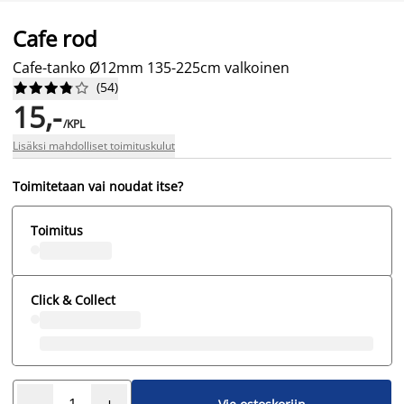
Cafe rod
Cafe-tanko Ø12mm 135-225cm valkoinen
(
54
)










15,-
/KPL
Lisäksi mahdolliset toimituskulut
Toimitetaan vai noudat itse?
Toimitus
Click & Collect