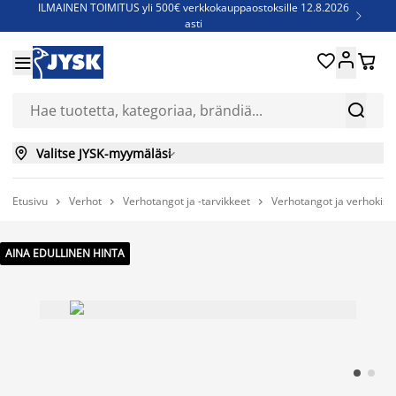
ILMAINEN TOIMITUS yli 500€ verkkokauppaostoksille 12.8.2026

asti
Parempiin uniin - Säästä jopa 60%





Sijauspatjoja - Säästä jopa 60%


Jenkkisänkyjä - Säästä jopa 60%


Valitse JYSK-myymäläsi

Etusivu
Verhot
Verhotangot ja -tarvikkeet
Verhotangot ja verhokisk



AINA EDULLINEN HINTA