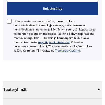
Rekisteröidy
Haluan vastaanottaa viestintää, mukaan lukien
henkilökohtaisesti räätälöityjä viestejä, jotka perustuvat
henkilökohtaisiin tietoihini ja käyttäytymiseeni, sähköpostitse ja
kolmannen osapuolen medioissa. Näihin sisältyy inspiraatiota,
mahtavia tarjouksia, uutuuksia ja kampanjoita JYSK:n koko
tuotevalikoimasta.
myynti- ja toimitusehdot
. Voin aina
peruuttaa suostumukseni JYSK:n verkkosivustolla. Voin lukea
lisää siitä, miten JYSK käsittelee
Tietosuojakäytäntö
.

Tuoteryhmät