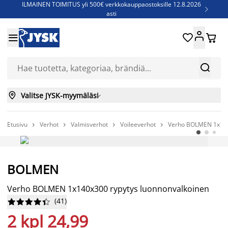
ILMAINEN TOIMITUS yli 500€ verkkokauppaostoksille 12.8.2026

asti
Parempiin uniin - Säästä jopa 60%





Sijauspatjoja - Säästä jopa 60%

Jenkkisänkyjä - Säästä jopa 60%



Valitse JYSK-myymäläsi

Etusivu
Verhot
Valmisverhot
Voileeverhot
Verho BOLMEN 1x140




BOLMEN
Verho BOLMEN 1x140x300 rypytys luonnonvalkoinen
(
41
)










2 kpl 24,99