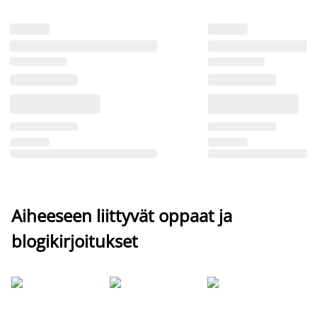
Aiheeseen liittyvät oppaat ja
blogikirjoitukset
Si
uu