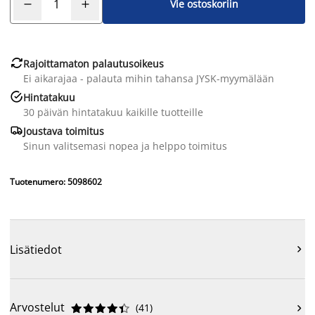
Vie ostoskoriin

Rajoittamaton palautusoikeus
Ei aikarajaa - palauta mihin tahansa JYSK-myymälään

Hintatakuu
30 päivän hintatakuu kaikille tuotteille

Joustava toimitus
Sinun valitsemasi nopea ja helppo toimitus
Tuotenumero: 5098602
Lisätiedot

Arvostelut
(
41
)










