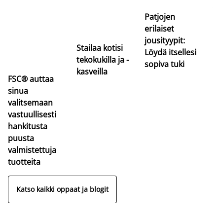
va
Patjojen
erilaiset
jousityypit:
Stailaa kotisi
Löydä itsellesi
tekokukilla ja -
sopiva tuki
kasveilla
FSC® auttaa
sinua
valitsemaan
vastuullisesti
hankitusta
puusta
valmistettuja
tuotteita
Katso kaikki oppaat ja blogit