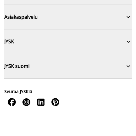

Asiakaspalvelu

JYSK

JYSK suomi
Seuraa JYSKiä



