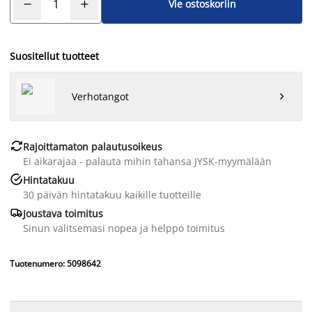
Vie ostoskoriin
Suositellut tuotteet
Verhotangot


Rajoittamaton palautusoikeus
Ei aikarajaa - palauta mihin tahansa JYSK-myymälään

Hintatakuu
30 päivän hintatakuu kaikille tuotteille

Joustava toimitus
Sinun valitsemasi nopea ja helppo toimitus
Tuotenumero: 5098642