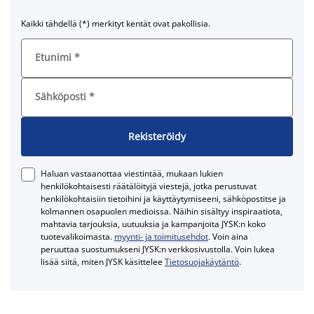
Kaikki tähdellä (*) merkityt kentät ovat pakollisia.
Etunimi
*
Sähköposti
*
Rekisteröidy
Haluan vastaanottaa viestintää, mukaan lukien
henkilökohtaisesti räätälöityjä viestejä, jotka perustuvat
henkilökohtaisiin tietoihini ja käyttäytymiseeni, sähköpostitse ja
kolmannen osapuolen medioissa. Näihin sisältyy inspiraatiota,
mahtavia tarjouksia, uutuuksia ja kampanjoita JYSK:n koko
tuotevalikoimasta.
myynti- ja toimitusehdot
. Voin aina
peruuttaa suostumukseni JYSK:n verkkosivustolla. Voin lukea
lisää siitä, miten JYSK käsittelee
Tietosuojakäytäntö
.