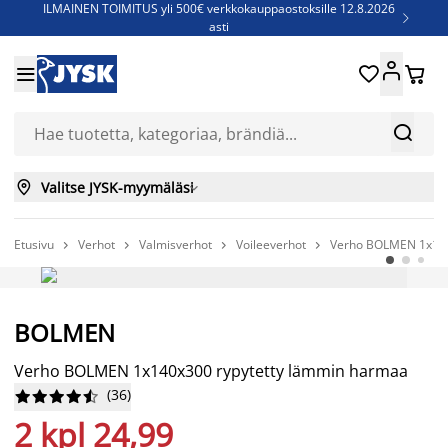
ILMAINEN TOIMITUS yli 500€ verkkokauppaostoksille 12.8.2026

asti
Parempiin uniin - Säästä jopa 60%





Sijauspatjoja - Säästä jopa 60%

Jenkkisänkyjä - Säästä jopa 60%



Valitse JYSK-myymäläsi

Etusivu
Verhot
Valmisverhot
Voileeverhot
Verho BOLMEN 1x140




BOLMEN
Verho BOLMEN 1x140x300 rypytetty lämmin harmaa
(
36
)










2 kpl 24,99