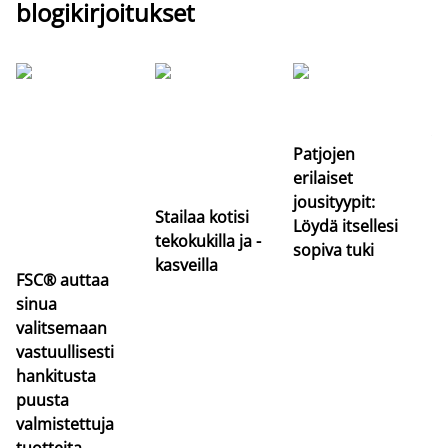
blogikirjoitukset
Si
uu
va
Patjojen
erilaiset
jousityypit:
Stailaa kotisi
Löydä itsellesi
tekokukilla ja -
sopiva tuki
kasveilla
FSC® auttaa
sinua
valitsemaan
vastuullisesti
hankitusta
puusta
valmistettuja
tuotteita