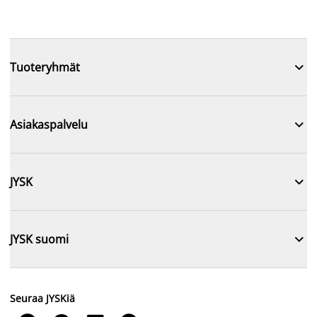

Tuoteryhmät

Asiakaspalvelu

JYSK

JYSK suomi
Seuraa JYSKiä