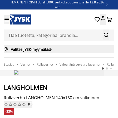
ILMAINEN TOIMITUS yli 500€ verkkokauppaostoksille 12.8.2026

asti
Parempiin uniin - Säästä jopa 60%





Sijauspatjoja - Säästä jopa 60%

Jenkkisänkyjä - Säästä jopa 60%



Valitse JYSK-myymäläsi

Etusivu
Verhot
Rullaverhot
Valoa läpäisevät rullaverhot
Rullav




-33%
LANGHOLMEN
Rullaverho LANGHOLMEN 140x160 cm valkoinen
(
0
)










-33%