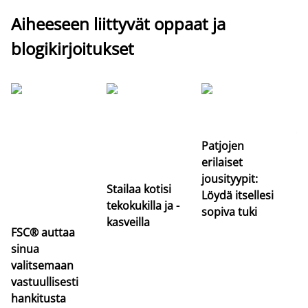
Aiheeseen liittyvät oppaat ja
blogikirjoitukset
Si
uu
va
Patjojen
erilaiset
jousityypit:
Stailaa kotisi
Löydä itsellesi
tekokukilla ja -
sopiva tuki
kasveilla
FSC® auttaa
sinua
valitsemaan
vastuullisesti
hankitusta