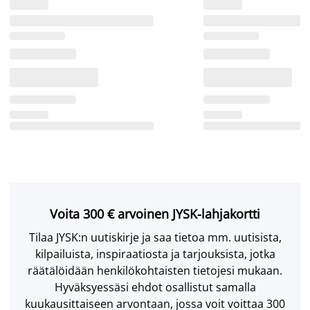
Voita 300 € arvoinen JYSK-lahjakortti
Tilaa JYSK:n uutiskirje ja saa tietoa mm. uutisista,
kilpailuista, inspiraatiosta ja tarjouksista, jotka
räätälöidään henkilökohtaisten tietojesi mukaan.
Hyväksyessäsi ehdot osallistut samalla
kuukausittaiseen arvontaan, jossa voit voittaa 300