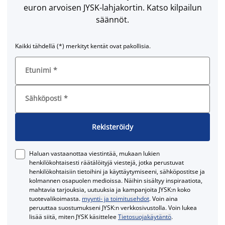
euron arvoisen JYSK-lahjakortin. Katso kilpailun
säännöt.
Kaikki tähdellä (*) merkityt kentät ovat pakollisia.
Etunimi
*
Sähköposti
*
Rekisteröidy
Haluan vastaanottaa viestintää, mukaan lukien
henkilökohtaisesti räätälöityjä viestejä, jotka perustuvat
henkilökohtaisiin tietoihini ja käyttäytymiseeni, sähköpostitse ja
kolmannen osapuolen medioissa. Näihin sisältyy inspiraatiota,
mahtavia tarjouksia, uutuuksia ja kampanjoita JYSK:n koko
tuotevalikoimasta.
myynti- ja toimitusehdot
. Voin aina
peruuttaa suostumukseni JYSK:n verkkosivustolla. Voin lukea
lisää siitä, miten JYSK käsittelee
Tietosuojakäytäntö
.