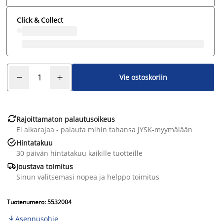
Click & Collect
Vie ostoskoriin

Rajoittamaton palautusoikeus
Ei aikarajaa - palauta mihin tahansa JYSK-myymälään

Hintatakuu
30 päivän hintatakuu kaikille tuotteille

Joustava toimitus
Sinun valitsemasi nopea ja helppo toimitus
Tuotenumero: 5532004
Asennusohje
