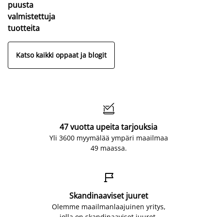
puusta
valmistettuja
tuotteita
Katso kaikki oppaat ja blogit

47 vuotta upeita tarjouksia
Yli 3600 myymälää ympäri maailmaa
49 maassa.

Skandinaaviset juuret
Olemme maailmanlaajuinen yritys,
jolla on skandinaaviset juuret.