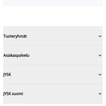

Tuoteryhmät

Asiakaspalvelu

JYSK

JYSK suomi