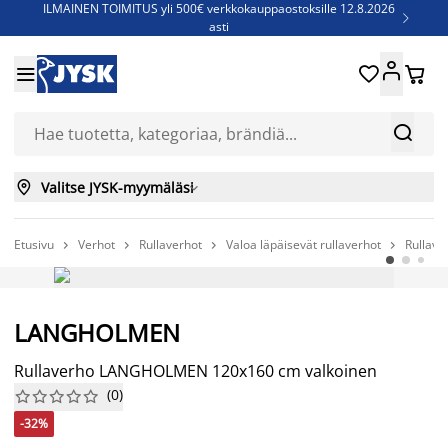
ILMAINEN TOIMITUS yli 500€ verkkokauppaostoksille 12.8.2026

asti
Parempiin uniin - Säästä jopa 60%





Sijauspatjoja - Säästä jopa 60%

Jenkkisänkyjä - Säästä jopa 60%



Valitse JYSK-myymäläsi

Etusivu
Verhot
Rullaverhot
Valoa läpäisevät rullaverhot
Rullav




-32%
LANGHOLMEN
Rullaverho LANGHOLMEN 120x160 cm valkoinen
(
0
)










-32%