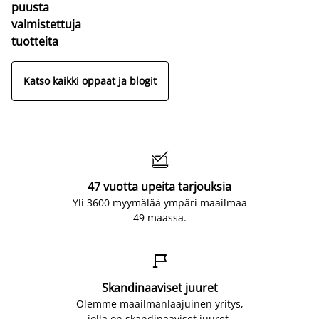
puusta
valmistettuja
tuotteita
Katso kaikki oppaat ja blogit

47 vuotta upeita tarjouksia
Yli 3600 myymälää ympäri maailmaa
49 maassa.

Skandinaaviset juuret
Olemme maailmanlaajuinen yritys,
jolla on skandinaaviset juuret.