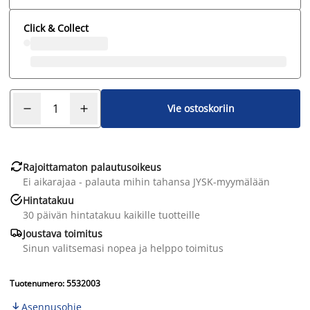
Click & Collect
Vie ostoskoriin

Rajoittamaton palautusoikeus
Ei aikarajaa - palauta mihin tahansa JYSK-myymälään

Hintatakuu
30 päivän hintatakuu kaikille tuotteille

Joustava toimitus
Sinun valitsemasi nopea ja helppo toimitus
Tuotenumero: 5532003
Asennusohje
