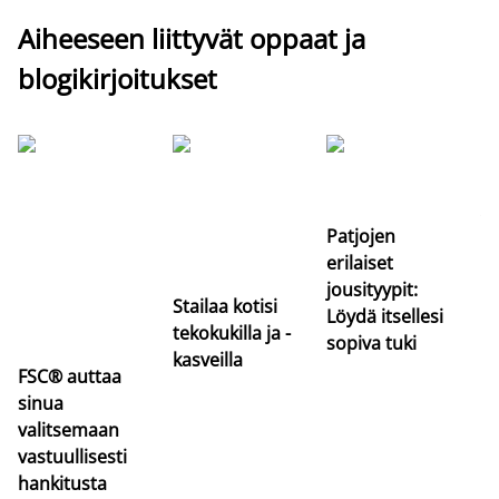
Aiheeseen liittyvät oppaat ja
blogikirjoitukset
Si
uu
va
Patjojen
erilaiset
jousityypit:
Stailaa kotisi
Löydä itsellesi
tekokukilla ja -
sopiva tuki
kasveilla
FSC® auttaa
sinua
valitsemaan
vastuullisesti
hankitusta