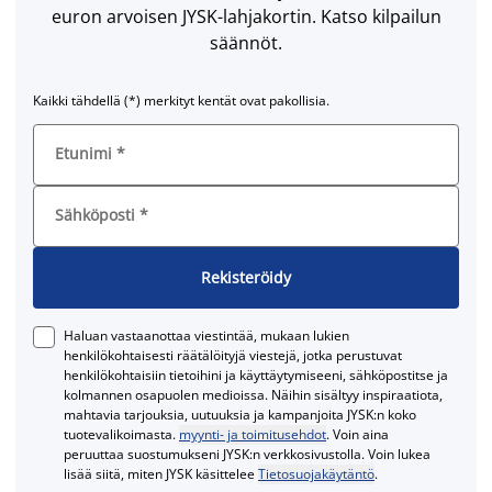
euron arvoisen JYSK-lahjakortin. Katso kilpailun
säännöt.
Kaikki tähdellä (*) merkityt kentät ovat pakollisia.
Etunimi
*
Sähköposti
*
Rekisteröidy
Haluan vastaanottaa viestintää, mukaan lukien
henkilökohtaisesti räätälöityjä viestejä, jotka perustuvat
henkilökohtaisiin tietoihini ja käyttäytymiseeni, sähköpostitse ja
kolmannen osapuolen medioissa. Näihin sisältyy inspiraatiota,
mahtavia tarjouksia, uutuuksia ja kampanjoita JYSK:n koko
tuotevalikoimasta.
myynti- ja toimitusehdot
. Voin aina
peruuttaa suostumukseni JYSK:n verkkosivustolla. Voin lukea
lisää siitä, miten JYSK käsittelee
Tietosuojakäytäntö
.