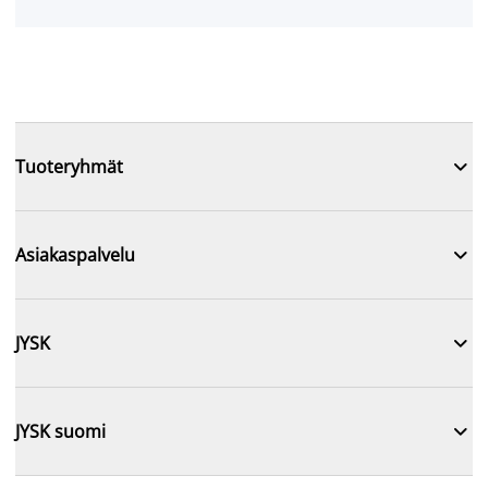

Tuoteryhmät

Asiakaspalvelu

JYSK

JYSK suomi