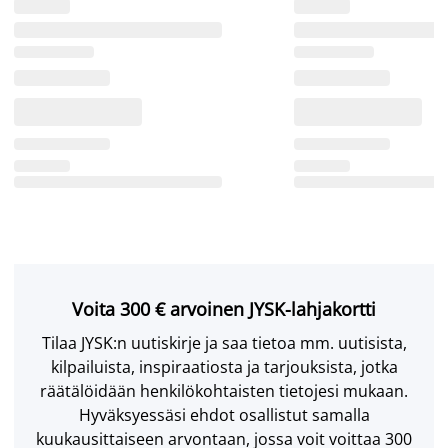
Voita 300 € arvoinen JYSK-lahjakortti
Tilaa JYSK:n uutiskirje ja saa tietoa mm. uutisista,
kilpailuista, inspiraatiosta ja tarjouksista, jotka
räätälöidään henkilökohtaisten tietojesi mukaan.
Hyväksyessäsi ehdot osallistut samalla
kuukausittaiseen arvontaan, jossa voit voittaa 300