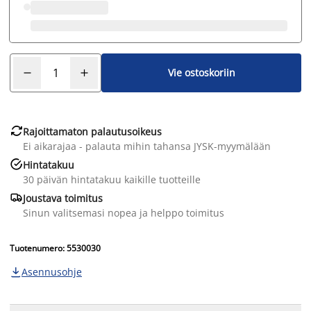
Vie ostoskoriin

Rajoittamaton palautusoikeus
Ei aikarajaa - palauta mihin tahansa JYSK-myymälään

Hintatakuu
30 päivän hintatakuu kaikille tuotteille

Joustava toimitus
Sinun valitsemasi nopea ja helppo toimitus
Tuotenumero: 5530030
Asennusohje
