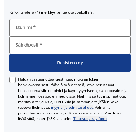
Kaikki tähdellä (*) merkityt kentät ovat pakollisia.
Etunimi
*
Sähköposti
*
Rekisteröidy
Haluan vastaanottaa viestintää, mukaan lukien
henkilökohtaisesti räätälöityjä viestejä, jotka perustuvat
henkilökohtaisiin tietoihini ja käyttäytymiseeni, sähköpostitse ja
kolmannen osapuolen medioissa. Näihin sisältyy inspiraatiota,
mahtavia tarjouksia, uutuuksia ja kampanjoita JYSK:n koko
tuotevalikoimasta.
myynti- ja toimitusehdot
. Voin aina
peruuttaa suostumukseni JYSK:n verkkosivustolla. Voin lukea
lisää siitä, miten JYSK käsittelee
Tietosuojakäytäntö
.