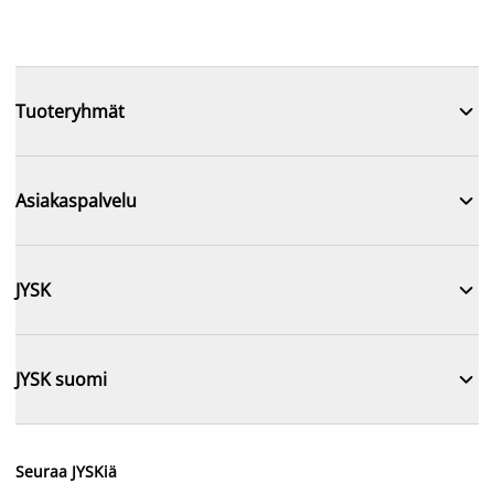

Tuoteryhmät

Asiakaspalvelu

JYSK

JYSK suomi
Seuraa JYSKiä