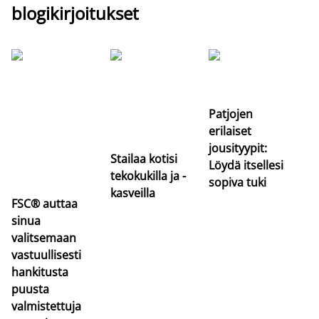
blogikirjoitukset
Si
uu
va
Patjojen
erilaiset
jousityypit:
Stailaa kotisi
Löydä itsellesi
tekokukilla ja -
sopiva tuki
kasveilla
FSC® auttaa
sinua
valitsemaan
vastuullisesti
hankitusta
puusta
valmistettuja