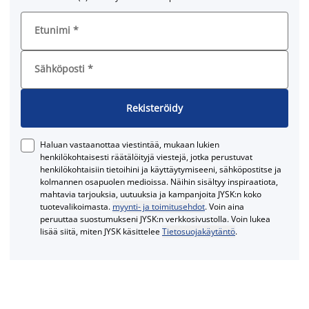
Etunimi
*
Sähköposti
*
Rekisteröidy
Haluan vastaanottaa viestintää, mukaan lukien
henkilökohtaisesti räätälöityjä viestejä, jotka perustuvat
henkilökohtaisiin tietoihini ja käyttäytymiseeni, sähköpostitse ja
kolmannen osapuolen medioissa. Näihin sisältyy inspiraatiota,
mahtavia tarjouksia, uutuuksia ja kampanjoita JYSK:n koko
tuotevalikoimasta.
myynti- ja toimitusehdot
. Voin aina
peruuttaa suostumukseni JYSK:n verkkosivustolla. Voin lukea
lisää siitä, miten JYSK käsittelee
Tietosuojakäytäntö
.