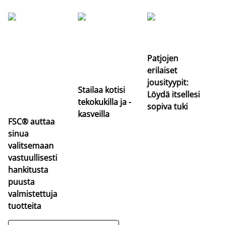
Si
uu
va
Patjojen
erilaiset
jousityypit:
Stailaa kotisi
Löydä itsellesi
tekokukilla ja -
sopiva tuki
kasveilla
FSC® auttaa
sinua
valitsemaan
vastuullisesti
hankitusta
puusta
valmistettuja
tuotteita