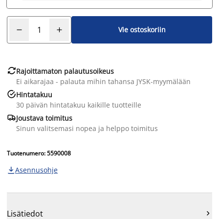
Vie ostoskoriin

Rajoittamaton palautusoikeus
Ei aikarajaa - palauta mihin tahansa JYSK-myymälään

Hintatakuu
30 päivän hintatakuu kaikille tuotteille

Joustava toimitus
Sinun valitsemasi nopea ja helppo toimitus
Tuotenumero: 5590008
Asennusohje

Lisätiedot
