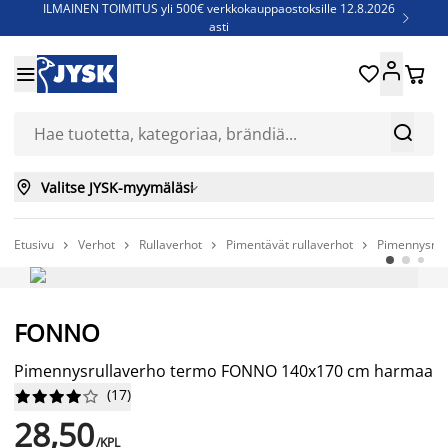
ILMAINEN TOIMITUS yli 500€ verkkokauppaostoksille 12.8.2026

asti
Parempiin uniin - Säästä jopa 60%





Sijauspatjoja - Säästä jopa 60%

Jenkkisänkyjä - Säästä jopa 60%



Valitse JYSK-myymäläsi

Etusivu
Verhot
Rullaverhot
Pimentävät rullaverhot
Pimennysru




AINA EDULLINEN HINTA
FONNO
Pimennysrullaverho termo FONNO 140x170 cm harmaa
(
17
)










28,50
/KPL