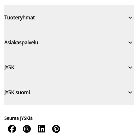

Tuoteryhmät

Asiakaspalvelu

JYSK

JYSK suomi
Seuraa JYSKiä



