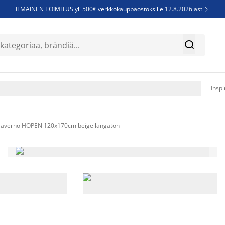
ILMAINEN TOIMITUS yli 500€ verkkokauppaostoksille 12.8.2026 asti

Parempiin uniin - Säästä jopa 60%


Sijauspatjoja - Säästä jopa 60%

Jenkkisänkyjä - Säästä jopa 60%

Inspi
laverho HOPEN 120x170cm beige langaton