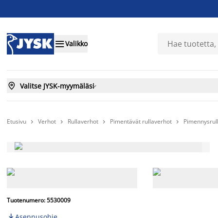

Valikko

Valitse JYSK-myymäläsi

Etusivu
Verhot
Rullaverhot
Pimentävät rullaverhot
Pimennysrul




Tuotenumero: 5530009
Asennusohje
