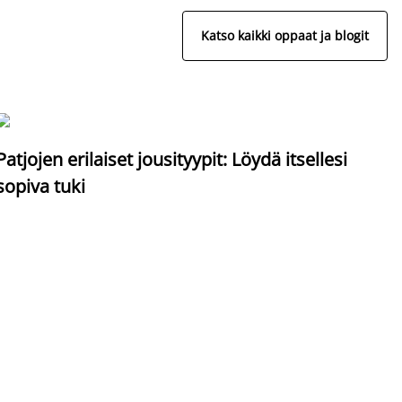
Katso kaikki oppaat ja blogit
S
Patjojen erilaiset jousityypit: Löydä itsellesi
sopiva tuki