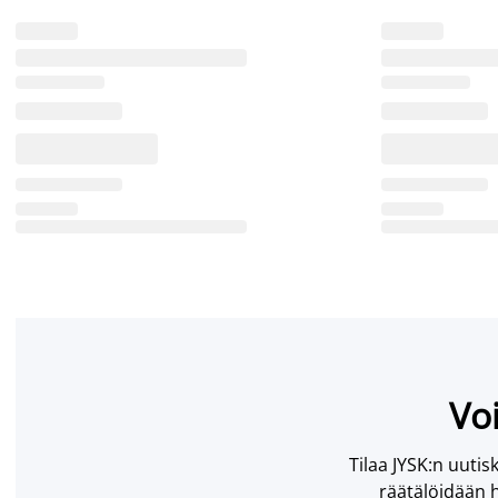
Voi
Tilaa JYSK:n uutisk
räätälöidään h