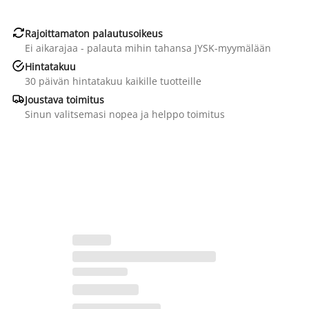

Rajoittamaton palautusoikeus
Ei aikarajaa - palauta mihin tahansa JYSK-myymälään

Hintatakuu
30 päivän hintatakuu kaikille tuotteille

Joustava toimitus
Sinun valitsemasi nopea ja helppo toimitus