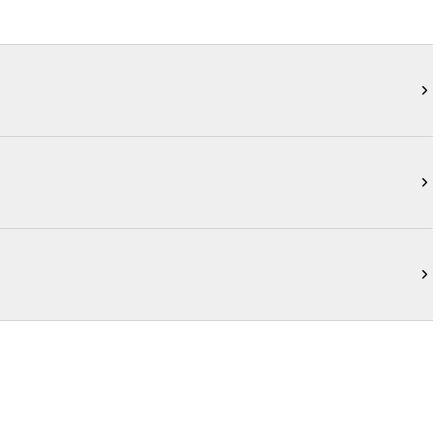


