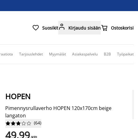



Suosikit
Kirjaudu sisään
Ostoskorisi
raatiota
Tarjouslehdet
Myymälät
Asiakaspalvelu
B2B
Työpaikat
HOPEN
Pimennysrullaverho HOPEN 120x170cm beige
langaton
(
64
)










49,99
/KPL