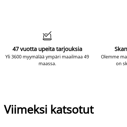

47 vuotta upeita tarjouksia
Skan
Yli 3600 myymälää ympäri maailmaa 49
Olemme maai
maassa.
on sk
Viimeksi katsotut