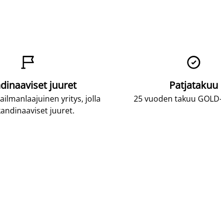


dinaaviset juuret
Patjatakuu
lmanlaajuinen yritys, jolla
25 vuoden takuu GOLD-p
andinaaviset juuret.