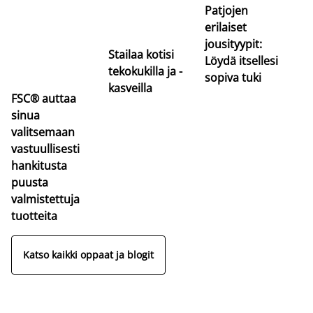
Patjojen
erilaiset
jousityypit:
Stailaa kotisi
Löydä itsellesi
tekokukilla ja -
sopiva tuki
kasveilla
FSC® auttaa
sinua
valitsemaan
vastuullisesti
hankitusta
puusta
valmistettuja
tuotteita
Katso kaikki oppaat ja blogit