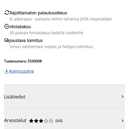

Rajoittamaton palautusoikeus
Ei aikarajaa - palauta mihin tahansa JYSK-myymälään

Hintatakuu
30 päivän hintatakuu kaikille tuotteille

Joustava toimitus
Sinun valitsemasi nopea ja helppo toimitus
Tuotenumero: 5530008
Asennusohje

Lisätiedot

Arvostelut
(
64
)










