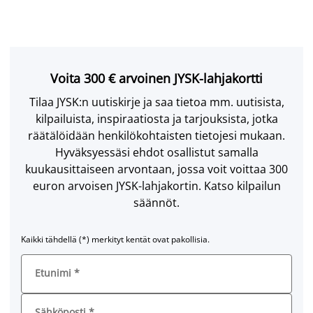
Voita 300 € arvoinen JYSK-lahjakortti
Tilaa JYSK:n uutiskirje ja saa tietoa mm. uutisista,
kilpailuista, inspiraatiosta ja tarjouksista, jotka
räätälöidään henkilökohtaisten tietojesi mukaan.
Hyväksyessäsi ehdot osallistut samalla
kuukausittaiseen arvontaan, jossa voit voittaa 300
euron arvoisen JYSK-lahjakortin. Katso kilpailun
säännöt.
Kaikki tähdellä (*) merkityt kentät ovat pakollisia.
Etunimi
*
Sähköposti
*