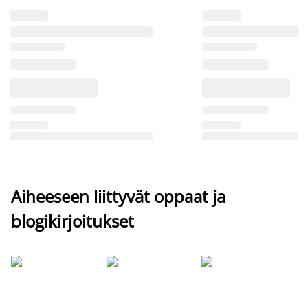
Aiheeseen liittyvät oppaat ja
blogikirjoitukset
Si
uu
va