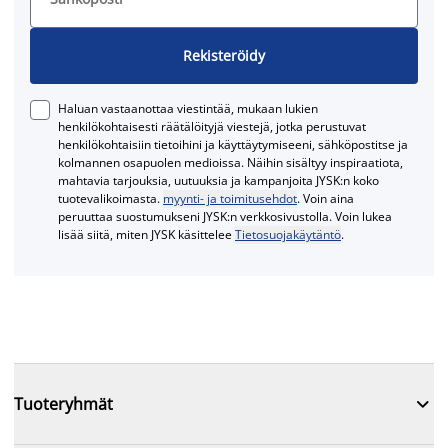
Rekisteröidy
Haluan vastaanottaa viestintää, mukaan lukien
henkilökohtaisesti räätälöityjä viestejä, jotka perustuvat
henkilökohtaisiin tietoihini ja käyttäytymiseeni, sähköpostitse ja
kolmannen osapuolen medioissa. Näihin sisältyy inspiraatiota,
mahtavia tarjouksia, uutuuksia ja kampanjoita JYSK:n koko
tuotevalikoimasta.
myynti- ja toimitusehdot
. Voin aina
peruuttaa suostumukseni JYSK:n verkkosivustolla. Voin lukea
lisää siitä, miten JYSK käsittelee
Tietosuojakäytäntö
.

Tuoteryhmät