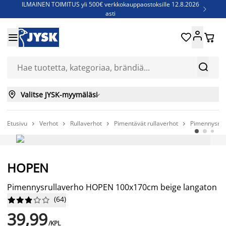
ILMAINEN TOIMITUS yli 500€ verkkokauppaostoksille 12.8.2026

asti
Parempiin uniin - Säästä jopa 60%





Sijauspatjoja - Säästä jopa 60%

Jenkkisänkyjä - Säästä jopa 60%



Valitse JYSK-myymäläsi

Etusivu
Verhot
Rullaverhot
Pimentävät rullaverhot
Pimennysrul




HOPEN
Pimennysrullaverho HOPEN 100x170cm beige langaton
(
64
)










39,99
/KPL