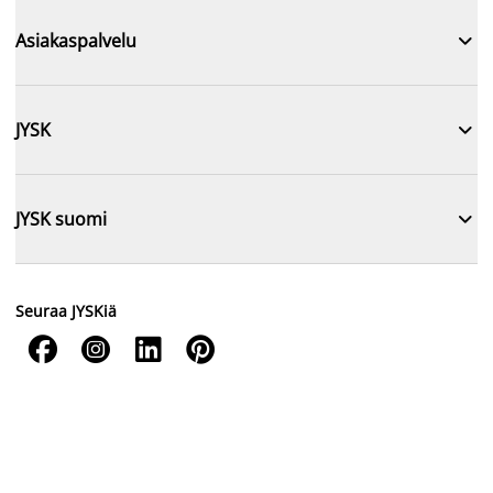

Asiakaspalvelu

JYSK

JYSK suomi
Seuraa JYSKiä



