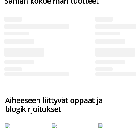
Saman kokoelman tuotteet
Aiheeseen liittyvät oppaat ja
blogikirjoitukset