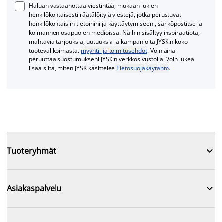
Haluan vastaanottaa viestintää, mukaan lukien
henkilökohtaisesti räätälöityjä viestejä, jotka perustuvat
henkilökohtaisiin tietoihini ja käyttäytymiseeni, sähköpostitse ja
kolmannen osapuolen medioissa. Näihin sisältyy inspiraatiota,
mahtavia tarjouksia, uutuuksia ja kampanjoita JYSK:n koko
tuotevalikoimasta.
myynti- ja toimitusehdot
. Voin aina
peruuttaa suostumukseni JYSK:n verkkosivustolla. Voin lukea
lisää siitä, miten JYSK käsittelee
Tietosuojakäytäntö
.

Tuoteryhmät

Asiakaspalvelu