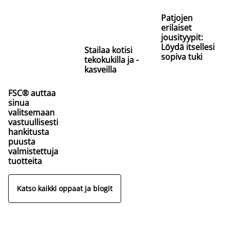
Patjojen
erilaiset
jousityypit:
Löydä itsellesi
Stailaa kotisi
sopiva tuki
tekokukilla ja -
kasveilla
FSC® auttaa
sinua
valitsemaan
vastuullisesti
hankitusta
puusta
valmistettuja
tuotteita
Katso kaikki oppaat ja blogit