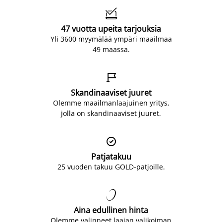

47 vuotta upeita tarjouksia
Yli 3600 myymälää ympäri maailmaa
49 maassa.

Skandinaaviset juuret
Olemme maailmanlaajuinen yritys,
jolla on skandinaaviset juuret.

Patjatakuu
25 vuoden takuu GOLD-patjoille.

Aina edullinen hinta
Olemme valinneet laajan valikoiman