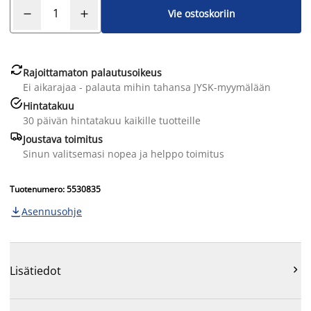
Vie ostoskoriin

Rajoittamaton palautusoikeus
Ei aikarajaa - palauta mihin tahansa JYSK-myymälään

Hintatakuu
30 päivän hintatakuu kaikille tuotteille

Joustava toimitus
Sinun valitsemasi nopea ja helppo toimitus
Tuotenumero: 5530835
Asennusohje


Lisätiedot