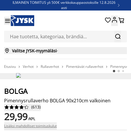
ILMAINEN TOIMITUS yli 500€ verkkokauppaostoksille 12.8.2026

asti
Parempiin uniin - Säästä jopa 60%





Sijauspatjoja - Säästä jopa 60%


Jenkkisänkyjä - Säästä jopa 60%


Valitse JYSK-myymäläsi

Etusivu
Verhot
Rullaverhot
Pimentävät rullaverhot
Pimennysrul




BOLGA
Pimennysrullaverho BOLGA 90x210cm valkoinen
(
613
)










29,99
/KPL
Lisäksi mahdolliset toimituskulut