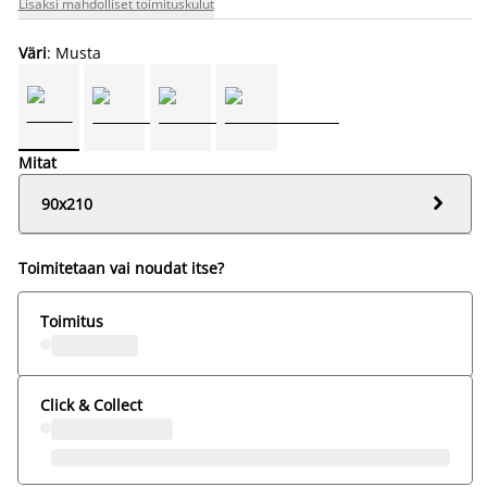
Lisäksi mahdolliset toimituskulut
Väri
: Musta
Mitat

90x210
Toimitetaan vai noudat itse?
Toimitus
Click & Collect