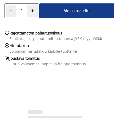
Vie ostoskoriin

Rajoittamaton palautusoikeus
Ei aikarajaa - palauta mihin tahansa JYSK-myymälään

Hintatakuu
30 päivän hintatakuu kaikille tuotteille

Joustava toimitus
Sinun valitsemasi nopea ja helppo toimitus