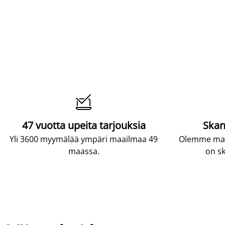

47 vuotta upeita tarjouksia
Skan
Yli 3600 myymälää ympäri maailmaa 49
Olemme maai
maassa.
on sk