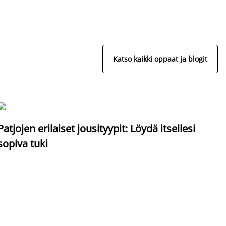
Katso kaikki oppaat ja blogit
S
Patjojen erilaiset jousityypit: Löydä itsellesi
sopiva tuki