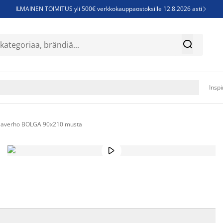
ILMAINEN TOIMITUS yli 500€ verkkokauppaostoksille 12.8.2026 asti

Parempiin uniin - Säästä jopa 60%


Sijauspatjoja - Säästä jopa 60%

Jenkkisänkyjä - Säästä jopa 60%

Inspi
laverho BOLGA 90x210 musta
