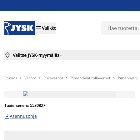

Valikko

Valitse JYSK-myymäläsi

Etusivu
Verhot
Rullaverhot
Pimentävät rullaverhot
Pimennysrul




Tuotenumero: 5530827
Asennusohje
