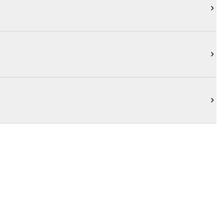


