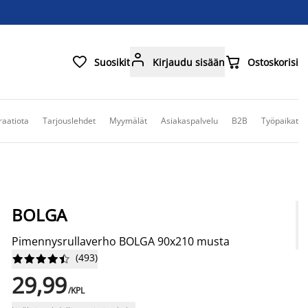



Suosikit
Kirjaudu sisään
Ostoskorisi
raatiota
Tarjouslehdet
Myymälät
Asiakaspalvelu
B2B
Työpaikat
BOLGA
Pimennysrullaverho BOLGA 90x210 musta
(
493
)










29,99
/KPL