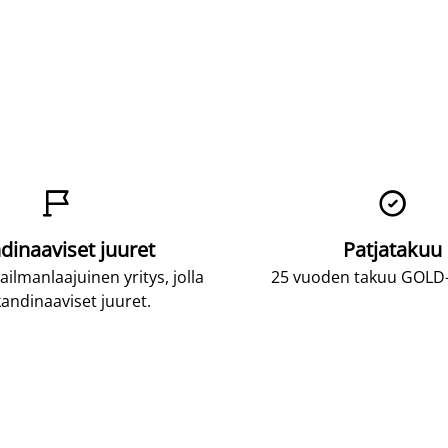


dinaaviset juuret
Patjatakuu
lmanlaajuinen yritys, jolla
25 vuoden takuu GOLD-p
andinaaviset juuret.