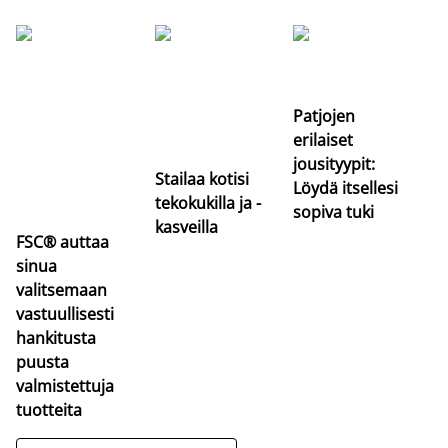
Si
uu
va
Patjojen
erilaiset
jousityypit:
Stailaa kotisi
Löydä itsellesi
tekokukilla ja -
sopiva tuki
kasveilla
FSC® auttaa
sinua
valitsemaan
vastuullisesti
hankitusta
puusta
valmistettuja
tuotteita