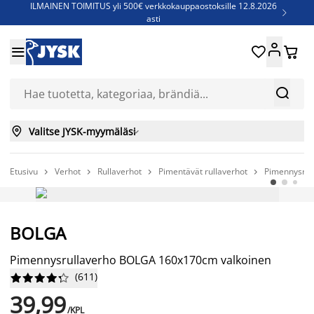
ILMAINEN TOIMITUS yli 500€ verkkokauppaostoksille 12.8.2026

asti
Parempiin uniin - Säästä jopa 60%





Sijauspatjoja - Säästä jopa 60%

Jenkkisänkyjä - Säästä jopa 60%



Valitse JYSK-myymäläsi

Etusivu
Verhot
Rullaverhot
Pimentävät rullaverhot
Pimennysrul




BOLGA
Pimennysrullaverho BOLGA 160x170cm valkoinen
(
611
)










39,99
/KPL