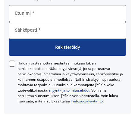
Etunimi
*
Sähköposti
*
Rekisteröidy
Haluan vastaanottaa viestintää, mukaan lukien
henkilökohtaisesti räätälöityjä viestejä, jotka perustuvat
henkilökohtaisiin tietoihini ja käyttäytymiseeni, sähköpostitse ja
kolmannen osapuolen medioissa. Näihin sisältyy inspiraatiota,
mahtavia tarjouksia, uutuuksia ja kampanjoita JYSK:n koko
tuotevalikoimasta.
myynti- ja toimitusehdot
. Voin aina
peruuttaa suostumukseni JYSK:n verkkosivustolla. Voin lukea
lisää siitä, miten JYSK käsittelee
Tietosuojakäytäntö
.