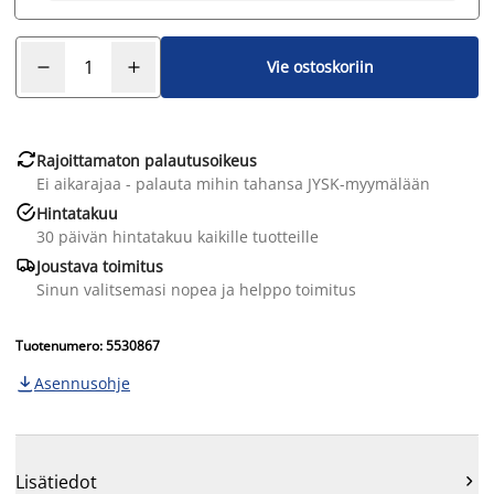
Vie ostoskoriin

Rajoittamaton palautusoikeus
Ei aikarajaa - palauta mihin tahansa JYSK-myymälään

Hintatakuu
30 päivän hintatakuu kaikille tuotteille

Joustava toimitus
Sinun valitsemasi nopea ja helppo toimitus
Tuotenumero: 5530867
Asennusohje

Lisätiedot
