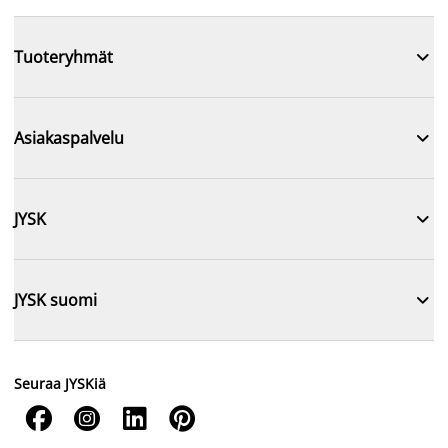

Tuoteryhmät

Asiakaspalvelu

JYSK

JYSK suomi
Seuraa JYSKiä



