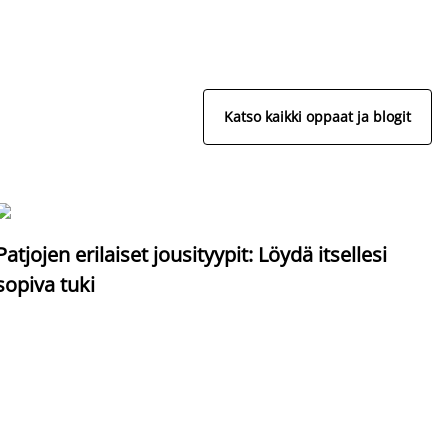
Katso kaikki oppaat ja blogit
S
Patjojen erilaiset jousityypit: Löydä itsellesi
sopiva tuki