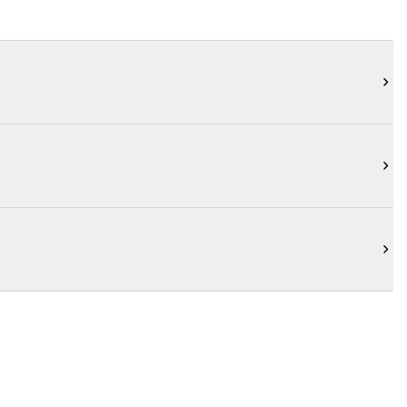


