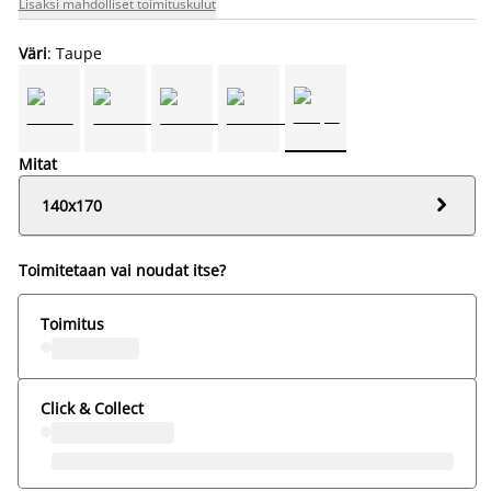
Lisäksi mahdolliset toimituskulut
Väri
: Taupe
Mitat

140x170
Toimitetaan vai noudat itse?
Toimitus
Click & Collect