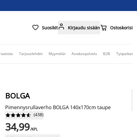



Suosikit
Kirjaudu sisään
Ostoskorisi
raatiota
Tarjouslehdet
Myymälät
Asiakaspalvelu
B2B
Työpaikat
BOLGA
Pimennysrullaverho BOLGA 140x170cm taupe
(
438
)










34,99
/KPL