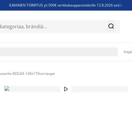
ILMAINEN TOIMITUS yli 500€ verkkokauppaostoksille 12.8.2026 asti

Parempiin uniin - Säästä jopa 60%


Sijauspatjoja - Säästä jopa 60%

Jenkkisänkyjä - Säästä jopa 60%

Inspi
laverho BOLGA 140x170cm taupe
