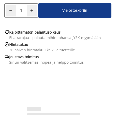
Vie ostoskoriin

Rajoittamaton palautusoikeus
Ei aikarajaa - palauta mihin tahansa JYSK-myymälään

Hintatakuu
30 päivän hintatakuu kaikille tuotteille

Joustava toimitus
Sinun valitsemasi nopea ja helppo toimitus