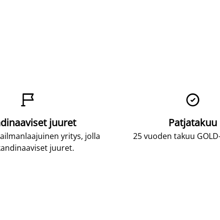


dinaaviset juuret
Patjatakuu
lmanlaajuinen yritys, jolla
25 vuoden takuu GOLD-p
andinaaviset juuret.