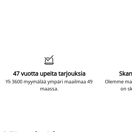

47 vuotta upeita tarjouksia
Skan
Yli 3600 myymälää ympäri maailmaa 49
Olemme maai
maassa.
on sk