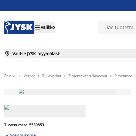

Valikko

Valitse JYSK-myymäläsi

Etusivu
Verhot
Rullaverhot
Pimentävät rullaverhot
Pimennysrul




Tuotenumero: 5530853
Asennusohje
