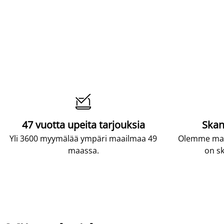

47 vuotta upeita tarjouksia
Skan
Yli 3600 myymälää ympäri maailmaa 49
Olemme maai
maassa.
on sk