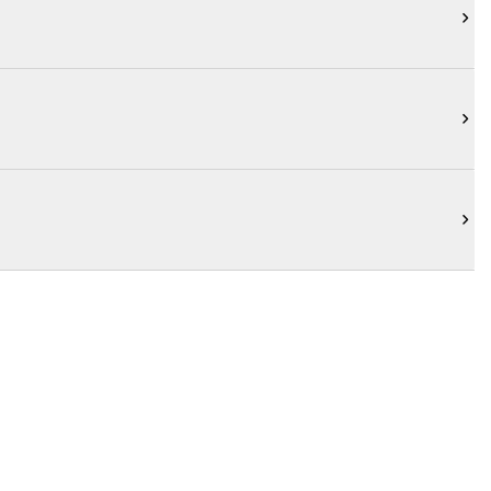


