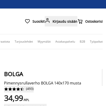



Suosikit
Kirjaudu sisään
Ostoskorisi
raatiota
Tarjouslehdet
Myymälät
Asiakaspalvelu
B2B
Työpaikat
BOLGA
Pimennysrullaverho BOLGA 140x170 musta
(
493
)










34,99
/KPL