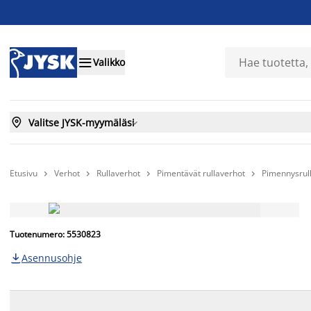

Valikko

Valitse JYSK-myymäläsi

Etusivu
Verhot
Rullaverhot
Pimentävät rullaverhot
Pimennysrul




Tuotenumero: 5530823
Asennusohje
