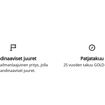


dinaaviset juuret
Patjatakuu
lmanlaajuinen yritys, jolla
25 vuoden takuu GOLD-p
andinaaviset juuret.