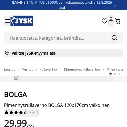
ILMAINEN TOIMITUS yli 500€ verkkokauppaostoksille 12.8.2026

asti
Parempiin uniin - Säästä jopa 60%





Sijauspatjoja - Säästä jopa 60%

Jenkkisänkyjä - Säästä jopa 60%



Valitse JYSK-myymäläsi

Etusivu
Verhot
Rullaverhot
Pimentävät rullaverhot
Pimennysrul




BOLGA
Pimennysrullaverho BOLGA 120x170cm valkoinen
(
611
)










29,99
/KPL