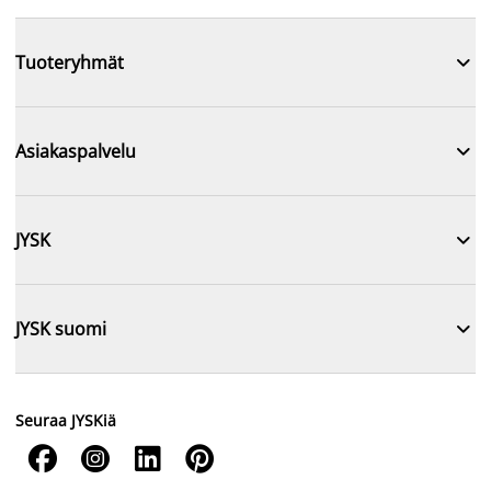

Tuoteryhmät

Asiakaspalvelu

JYSK

JYSK suomi
Seuraa JYSKiä



