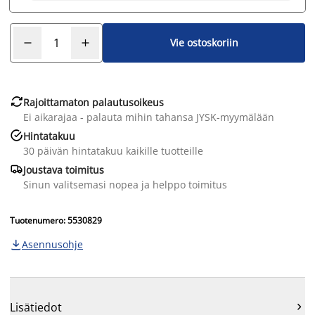
Vie ostoskoriin

Rajoittamaton palautusoikeus
Ei aikarajaa - palauta mihin tahansa JYSK-myymälään

Hintatakuu
30 päivän hintatakuu kaikille tuotteille

Joustava toimitus
Sinun valitsemasi nopea ja helppo toimitus
Tuotenumero: 5530829
Asennusohje

Lisätiedot
