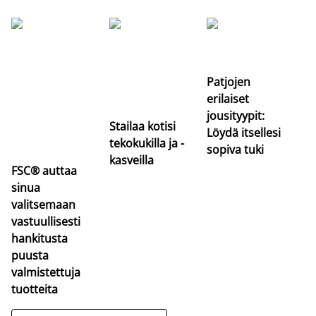
Si
uu
va
Patjojen
erilaiset
jousityypit:
Stailaa kotisi
Löydä itsellesi
tekokukilla ja -
sopiva tuki
kasveilla
FSC® auttaa
sinua
valitsemaan
vastuullisesti
hankitusta
puusta
valmistettuja
tuotteita