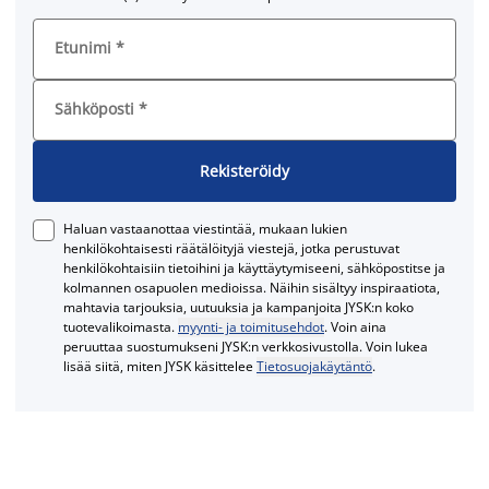
Etunimi
*
Sähköposti
*
Rekisteröidy
Haluan vastaanottaa viestintää, mukaan lukien
henkilökohtaisesti räätälöityjä viestejä, jotka perustuvat
henkilökohtaisiin tietoihini ja käyttäytymiseeni, sähköpostitse ja
kolmannen osapuolen medioissa. Näihin sisältyy inspiraatiota,
mahtavia tarjouksia, uutuuksia ja kampanjoita JYSK:n koko
tuotevalikoimasta.
myynti- ja toimitusehdot
. Voin aina
peruuttaa suostumukseni JYSK:n verkkosivustolla. Voin lukea
lisää siitä, miten JYSK käsittelee
Tietosuojakäytäntö
.