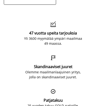

47 vuotta upeita tarjouksia
Yli 3600 myymälää ympäri maailmaa
49 maassa.

Skandinaaviset juuret
Olemme maailmanlaajuinen yritys,
jolla on skandinaaviset juuret.

Patjatakuu
25 vuoden takuu GOLD-patjoille.