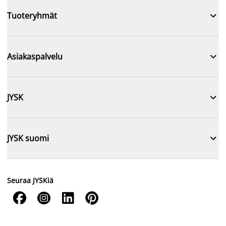

Tuoteryhmät

Asiakaspalvelu

JYSK

JYSK suomi
Seuraa JYSKiä



