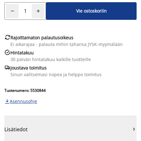
Vie ostoskoriin

Rajoittamaton palautusoikeus
Ei aikarajaa - palauta mihin tahansa JYSK-myymälään

Hintatakuu
30 päivän hintatakuu kaikille tuotteille

Joustava toimitus
Sinun valitsemasi nopea ja helppo toimitus
Tuotenumero: 5530844
Asennusohje

Lisätiedot
