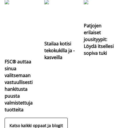
Si
uu
va
Patjojen
erilaiset
jousityypit:
Stailaa kotisi
Löydä itsellesi
tekokukilla ja -
sopiva tuki
kasveilla
FSC® auttaa
sinua
valitsemaan
vastuullisesti
hankitusta
puusta
valmistettuja
tuotteita
Katso kaikki oppaat ja blogit