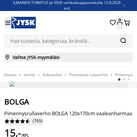
ILMAINEN TOIMITUS yli 500€ verkkokauppaostoksille 12.8.2026

asti
Parempiin uniin - Säästä jopa 60%





Sijauspatjoja - Säästä jopa 60%

Jenkkisänkyjä - Säästä jopa 60%



Valitse JYSK-myymäläsi

Etusivu
Verhot
Rullaverhot
Pimentävät rullaverhot
Pimennysru




Niin kauan kuin tavaraa riittää
BOLGA
Pimennysrullaverho BOLGA 120x170cm vaaleanharmaa
(
765
)










15,-
/KPL