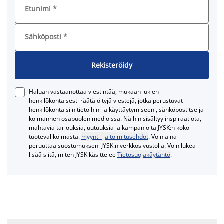
Etunimi
*
Sähköposti
*
Rekisteröidy
Haluan vastaanottaa viestintää, mukaan lukien
henkilökohtaisesti räätälöityjä viestejä, jotka perustuvat
henkilökohtaisiin tietoihini ja käyttäytymiseeni, sähköpostitse ja
kolmannen osapuolen medioissa. Näihin sisältyy inspiraatiota,
mahtavia tarjouksia, uutuuksia ja kampanjoita JYSK:n koko
tuotevalikoimasta.
myynti- ja toimitusehdot
. Voin aina
peruuttaa suostumukseni JYSK:n verkkosivustolla. Voin lukea
lisää siitä, miten JYSK käsittelee
Tietosuojakäytäntö
.