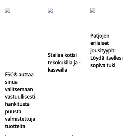
Si
uu
va
Patjojen
erilaiset
jousityypit:
Stailaa kotisi
Löydä itsellesi
tekokukilla ja -
sopiva tuki
kasveilla
FSC® auttaa
sinua
valitsemaan
vastuullisesti
hankitusta
puusta
valmistettuja
tuotteita