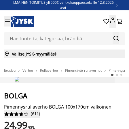
ILMAINEN TOIMITUS yli 500€ verkkokauppaostoksille 12.8.2026

asti
Parempiin uniin - Säästä jopa 60%





Sijauspatjoja - Säästä jopa 60%

Jenkkisänkyjä - Säästä jopa 60%



Valitse JYSK-myymäläsi

Etusivu
Verhot
Rullaverhot
Pimentävät rullaverhot
Pimennysrul




BOLGA
Pimennysrullaverho BOLGA 100x170cm valkoinen
(
611
)










24,99
/KPL