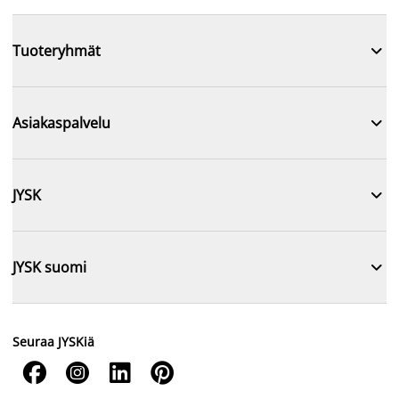

Tuoteryhmät

Asiakaspalvelu

JYSK

JYSK suomi
Seuraa JYSKiä



