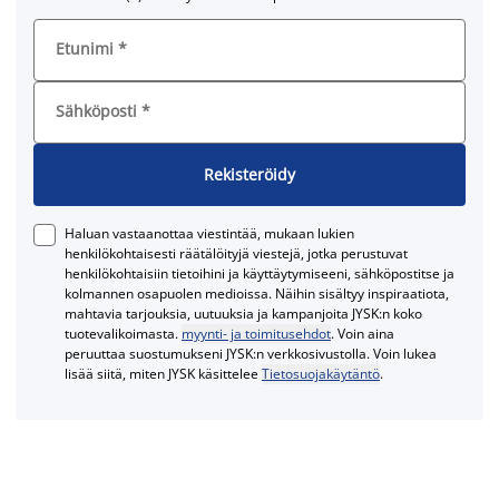
Etunimi
*
Sähköposti
*
Rekisteröidy
Haluan vastaanottaa viestintää, mukaan lukien
henkilökohtaisesti räätälöityjä viestejä, jotka perustuvat
henkilökohtaisiin tietoihini ja käyttäytymiseeni, sähköpostitse ja
kolmannen osapuolen medioissa. Näihin sisältyy inspiraatiota,
mahtavia tarjouksia, uutuuksia ja kampanjoita JYSK:n koko
tuotevalikoimasta.
myynti- ja toimitusehdot
. Voin aina
peruuttaa suostumukseni JYSK:n verkkosivustolla. Voin lukea
lisää siitä, miten JYSK käsittelee
Tietosuojakäytäntö
.