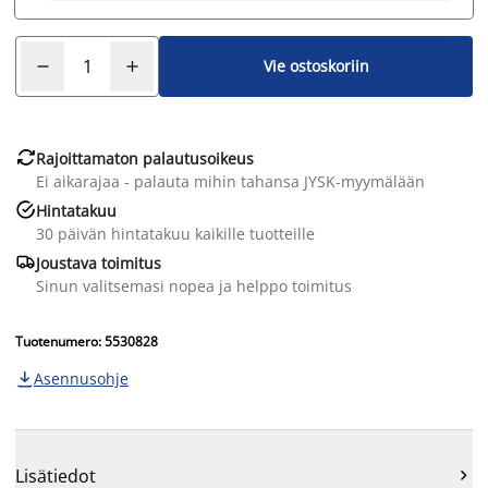
Vie ostoskoriin

Rajoittamaton palautusoikeus
Ei aikarajaa - palauta mihin tahansa JYSK-myymälään

Hintatakuu
30 päivän hintatakuu kaikille tuotteille

Joustava toimitus
Sinun valitsemasi nopea ja helppo toimitus
Tuotenumero: 5530828
Asennusohje

Lisätiedot
