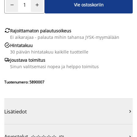
Vie ostoskoriin

Rajoittamaton palautusoikeus
Ei aikarajaa - palauta mihin tahansa JYSK-myymälään

Hintatakuu
30 päivän hintatakuu kaikille tuotteille

Joustava toimitus
Sinun valitsemasi nopea ja helppo toimitus
Tuotenumero: 5890007
Lisätiedot

Arvostelut
(
0
)
