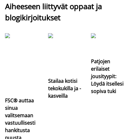
Aiheeseen liittyvät oppaat ja
blogikirjoitukset
Si
uu
va
Patjojen
erilaiset
jousityypit:
Stailaa kotisi
Löydä itsellesi
tekokukilla ja -
sopiva tuki
kasveilla
FSC® auttaa
sinua
valitsemaan
vastuullisesti
hankitusta
puusta