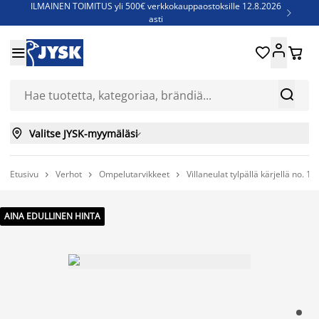
ILMAINEN TOIMITUS yli 500€ verkkokauppaostoksille 12.8.2026

asti
Parempiin uniin - Säästä jopa 60%





Sijauspatjoja - Säästä jopa 60%

Jenkkisänkyjä - Säästä jopa 60%



Valitse JYSK-myymäläsi

Etusivu
Verhot
Ompelutarvikkeet
Villaneulat tylpällä kärjellä no. 1/



AINA EDULLINEN HINTA