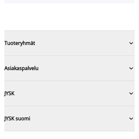

Tuoteryhmät

Asiakaspalvelu

JYSK

JYSK suomi