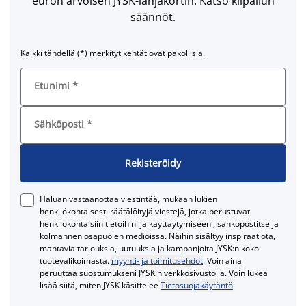
euron arvoisen JYSK-lahjakortin. Katso kilpailun
säännöt.
Kaikki tähdellä (*) merkityt kentät ovat pakollisia.
Etunimi
*
Sähköposti
*
Rekisteröidy
Haluan vastaanottaa viestintää, mukaan lukien
henkilökohtaisesti räätälöityjä viestejä, jotka perustuvat
henkilökohtaisiin tietoihini ja käyttäytymiseeni, sähköpostitse ja
kolmannen osapuolen medioissa. Näihin sisältyy inspiraatiota,
mahtavia tarjouksia, uutuuksia ja kampanjoita JYSK:n koko
tuotevalikoimasta.
myynti- ja toimitusehdot
. Voin aina
peruuttaa suostumukseni JYSK:n verkkosivustolla. Voin lukea
lisää siitä, miten JYSK käsittelee
Tietosuojakäytäntö
.