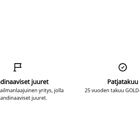


dinaaviset juuret
Patjatakuu
lmanlaajuinen yritys, jolla
25 vuoden takuu GOLD-p
andinaaviset juuret.