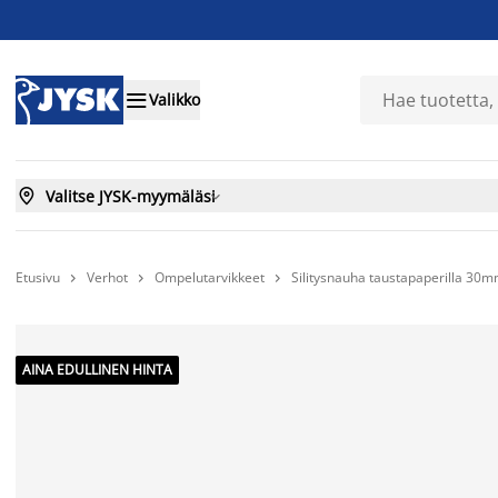

Valikko

Valitse JYSK-myymäläsi

Etusivu
Verhot
Ompelutarvikkeet
Silitysnauha taustapaperilla 30



AINA EDULLINEN HINTA