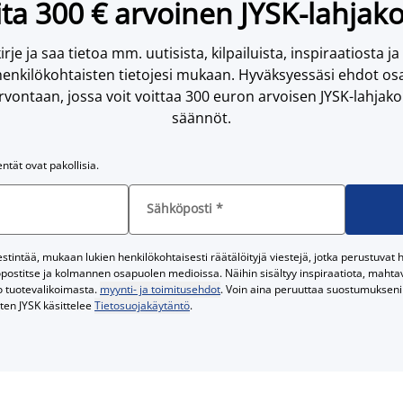
ta 300 € arvoinen JYSK-lahjako
irje ja saa tietoa mm. uutisista, kilpailuista, inspiraatiosta ja
enkilökohtaisten tietojesi mukaan. Hyväksyessäsi ehdot osa
vontaan, jossa voit voittaa 300 euron arvoisen JYSK-lahjakor
säännöt.
entät ovat pakollisia.
Sähköposti
*
tintää, mukaan lukien henkilökohtaisesti räätälöityjä viestejä, jotka perustuvat he
postitse ja kolmannen osapuolen medioissa. Näihin sisältyy inspiraatiota, mahtavi
o tuotevalikoimasta.
myynti- ja toimitusehdot
. Voin aina peruuttaa suostumukseni 
iten JYSK käsittelee
Tietosuojakäytäntö
.