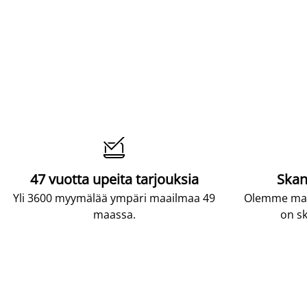

47 vuotta upeita tarjouksia
Skan
Yli 3600 myymälää ympäri maailmaa 49
Olemme maai
maassa.
on sk