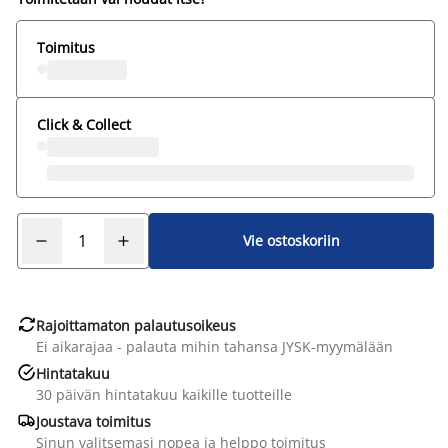
Toimitus
Click & Collect
Vie ostoskoriin

Rajoittamaton palautusoikeus
Ei aikarajaa - palauta mihin tahansa JYSK-myymälään

Hintatakuu
30 päivän hintatakuu kaikille tuotteille

Joustava toimitus
Sinun valitsemasi nopea ja helppo toimitus