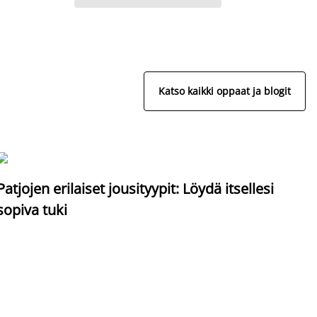
Katso kaikki oppaat ja blogit
S
Patjojen erilaiset jousityypit: Löydä itsellesi
sopiva tuki