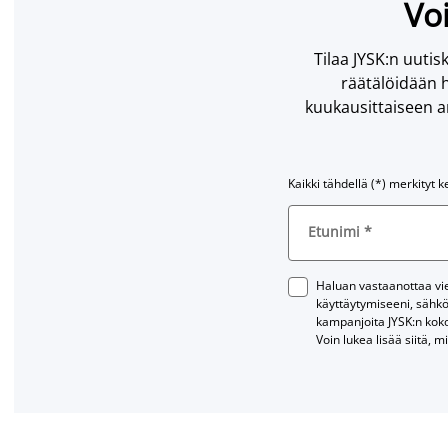
Voi
Tilaa JYSK:n uutisk
räätälöidään h
kuukausittaiseen ar
Kaikki tähdellä (*) merkityt k
Etunimi
*
Haluan vastaanottaa vies
käyttäytymiseeni, sähkö
kampanjoita JYSK:n kok
Voin lukea lisää siitä, m