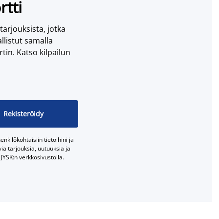
rtti
 tarjouksista, jotka
llistut samalla
tin. Katso kilpailun
Rekisteröidy
nkilökohtaisiin tietoihini ja
a tarjouksia, uutuuksia ja
JYSK:n verkkosivustolla.