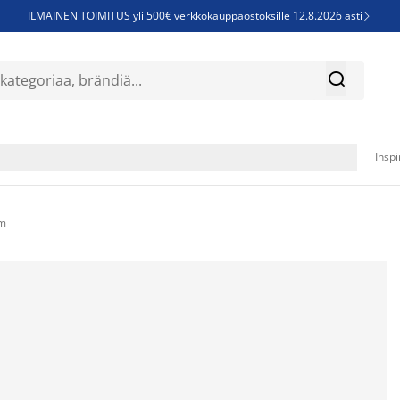
ILMAINEN TOIMITUS yli 500€ verkkokauppaostoksille 12.8.2026 asti

Parempiin uniin - Säästä jopa 60%


Sijauspatjoja - Säästä jopa 60%

Jenkkisänkyjä - Säästä jopa 60%

Inspi
mm