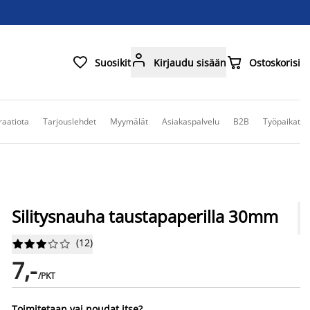



Suosikit
Kirjaudu sisään
Ostoskorisi
raatiota
Tarjouslehdet
Myymälät
Asiakaspalvelu
B2B
Työpaikat
Silitysnauha taustapaperilla 30mm
(
12
)










7,-
/PKT
Toimitetaan vai noudat itse?