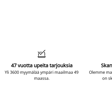

47 vuotta upeita tarjouksia
Skan
Yli 3600 myymälää ympäri maailmaa 49
Olemme maai
maassa.
on sk