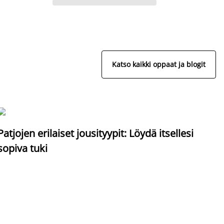
Katso kaikki oppaat ja blogit
S
Patjojen erilaiset jousityypit: Löydä itsellesi
sopiva tuki