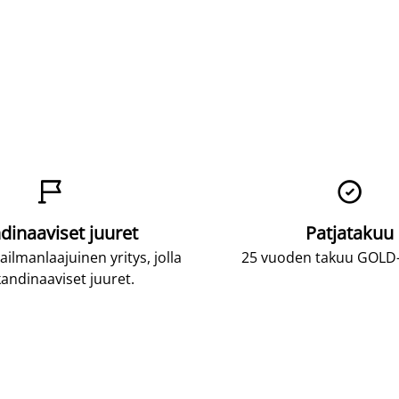


dinaaviset juuret
Patjatakuu
lmanlaajuinen yritys, jolla
25 vuoden takuu GOLD-p
andinaaviset juuret.