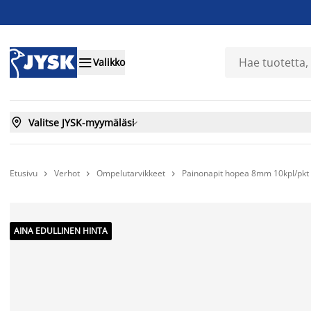

Valikko

Valitse JYSK-myymäläsi

Etusivu
Verhot
Ompelutarvikkeet
Painonapit hopea 8mm 10kpl/pkt



AINA EDULLINEN HINTA