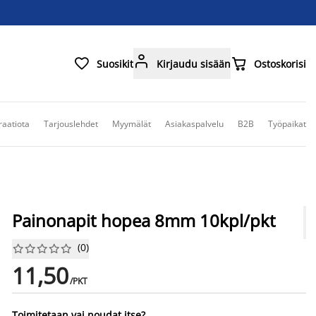



Suosikit
Kirjaudu sisään
Ostoskorisi
raatiota
Tarjouslehdet
Myymälät
Asiakaspalvelu
B2B
Työpaikat
Painonapit hopea 8mm 10kpl/pkt
(
0
)










11,50
/PKT
Toimitetaan vai noudat itse?