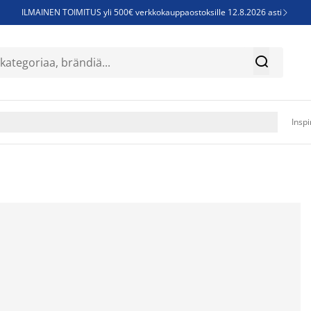
ILMAINEN TOIMITUS yli 500€ verkkokauppaostoksille 12.8.2026 asti

Parempiin uniin - Säästä jopa 60%


Sijauspatjoja - Säästä jopa 60%

Jenkkisänkyjä - Säästä jopa 60%

Inspi