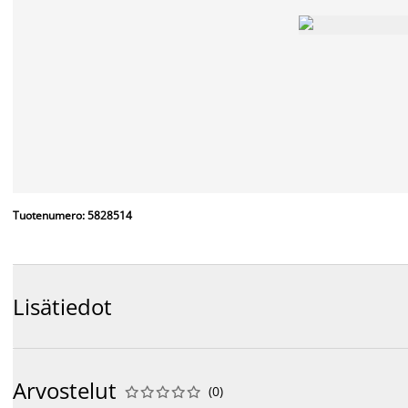
Tuotenumero: 5828514
Lisätiedot
Arvostelut
(
0
)









