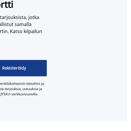
rtti
 tarjouksista, jotka
llistut samalla
tin. Katso kilpailun
Rekisteröidy
nkilökohtaisiin tietoihini ja
a tarjouksia, uutuuksia ja
JYSK:n verkkosivustolla.