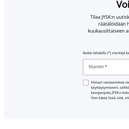
Voi
Tilaa JYSK:n uutisk
räätälöidään h
kuukausittaiseen ar
Kaikki tähdellä (*) merkityt k
Etunimi
*
Haluan vastaanottaa vies
käyttäytymiseeni, sähkö
kampanjoita JYSK:n kok
Voin lukea lisää siitä, m