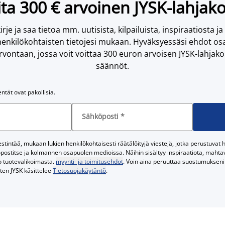
ta 300 € arvoinen JYSK-lahjako
irje ja saa tietoa mm. uutisista, kilpailuista, inspiraatiosta ja
enkilökohtaisten tietojesi mukaan. Hyväksyessäsi ehdot osa
vontaan, jossa voit voittaa 300 euron arvoisen JYSK-lahjakor
säännöt.
entät ovat pakollisia.
Sähköposti
*
tintää, mukaan lukien henkilökohtaisesti räätälöityjä viestejä, jotka perustuvat he
postitse ja kolmannen osapuolen medioissa. Näihin sisältyy inspiraatiota, mahtavi
o tuotevalikoimasta.
myynti- ja toimitusehdot
. Voin aina peruuttaa suostumukseni 
iten JYSK käsittelee
Tietosuojakäytäntö
.