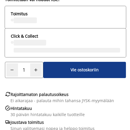
Toimitus
Click & Collect
Vie ostoskoriin

Rajoittamaton palautusoikeus
Ei aikarajaa - palauta mihin tahansa JYSK-myymälään

Hintatakuu
30 päivän hintatakuu kaikille tuotteille

Joustava toimitus
Sinun valitsemasi nopea ja helppo toimitus