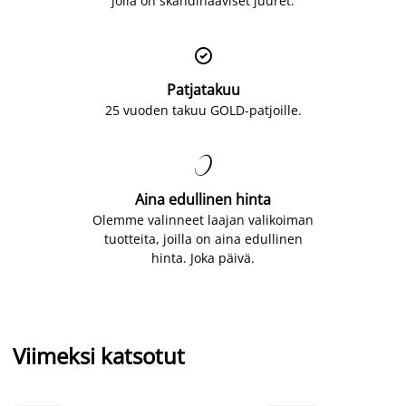
jolla on skandinaaviset juuret.

Patjatakuu
25 vuoden takuu GOLD-patjoille.

Aina edullinen hinta
Olemme valinneet laajan valikoiman
tuotteita, joilla on aina edullinen
hinta. Joka päivä.
Viimeksi katsotut