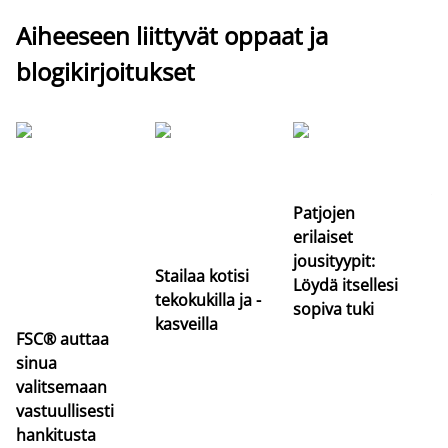
Aiheeseen liittyvät oppaat ja
blogikirjoitukset
Si
uu
va
Patjojen
erilaiset
jousityypit:
Stailaa kotisi
Löydä itsellesi
tekokukilla ja -
sopiva tuki
kasveilla
FSC® auttaa
sinua
valitsemaan
vastuullisesti
hankitusta