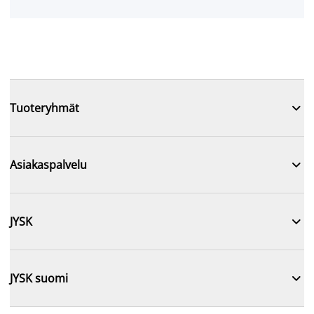

Tuoteryhmät

Asiakaspalvelu

JYSK

JYSK suomi