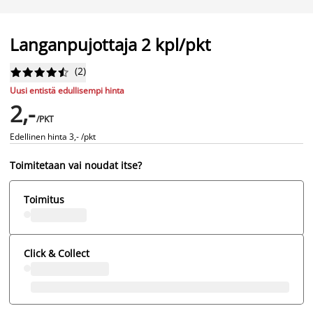
Langanpujottaja 2 kpl/pkt
(
2
)










Uusi entistä edullisempi hinta
2,-
/PKT
Edellinen hinta
3,- /pkt
Toimitetaan vai noudat itse?
Toimitus
Click & Collect