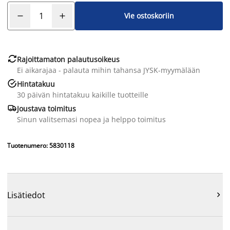
Vie ostoskoriin

Rajoittamaton palautusoikeus
Ei aikarajaa - palauta mihin tahansa JYSK-myymälään

Hintatakuu
30 päivän hintatakuu kaikille tuotteille

Joustava toimitus
Sinun valitsemasi nopea ja helppo toimitus
Tuotenumero: 5830118
Lisätiedot
