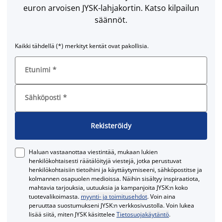
euron arvoisen JYSK-lahjakortin. Katso kilpailun
säännöt.
Kaikki tähdellä (*) merkityt kentät ovat pakollisia.
Etunimi
*
Sähköposti
*
Rekisteröidy
Haluan vastaanottaa viestintää, mukaan lukien
henkilökohtaisesti räätälöityjä viestejä, jotka perustuvat
henkilökohtaisiin tietoihini ja käyttäytymiseeni, sähköpostitse ja
kolmannen osapuolen medioissa. Näihin sisältyy inspiraatiota,
mahtavia tarjouksia, uutuuksia ja kampanjoita JYSK:n koko
tuotevalikoimasta.
myynti- ja toimitusehdot
. Voin aina
peruuttaa suostumukseni JYSK:n verkkosivustolla. Voin lukea
lisää siitä, miten JYSK käsittelee
Tietosuojakäytäntö
.