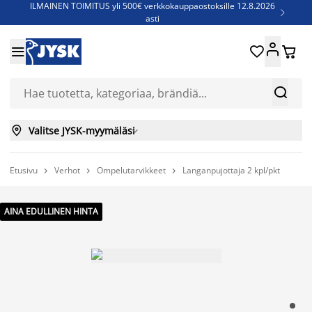
ILMAINEN TOIMITUS yli 500€ verkkokauppaostoksille 12.8.2026

asti
Parempiin uniin - Säästä jopa 60%





Sijauspatjoja - Säästä jopa 60%

Jenkkisänkyjä - Säästä jopa 60%



Valitse JYSK-myymäläsi

Etusivu
Verhot
Ompelutarvikkeet
Langanpujottaja 2 kpl/pkt



AINA EDULLINEN HINTA