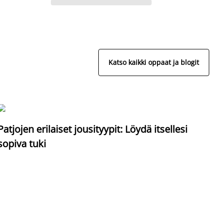
Katso kaikki oppaat ja blogit
S
Patjojen erilaiset jousityypit: Löydä itsellesi
sopiva tuki