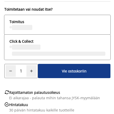
Toimitetaan vai noudat itse?
Toimitus
Click & Collect
Vie ostoskoriin

Rajoittamaton palautusoikeus
Ei aikarajaa - palauta mihin tahansa JYSK-myymälään

Hintatakuu
30 päivän hintatakuu kaikille tuotteille