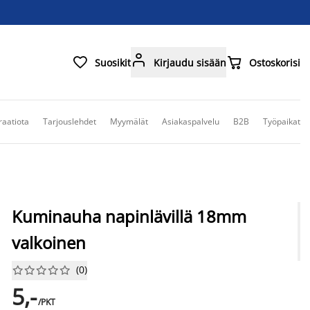



Suosikit
Kirjaudu sisään
Ostoskorisi
raatiota
Tarjouslehdet
Myymälät
Asiakaspalvelu
B2B
Työpaikat
Kuminauha napinlävillä 18mm
valkoinen
(
0
)










5,-
/PKT