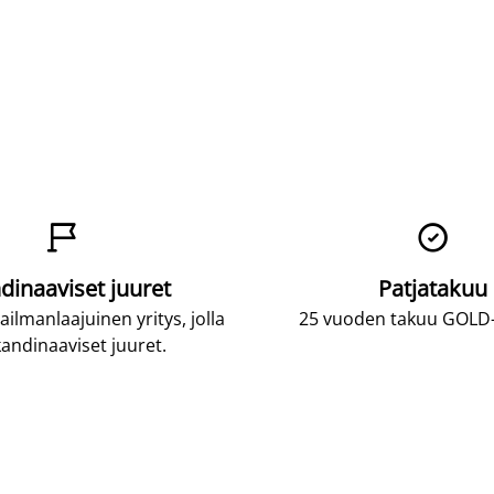


dinaaviset juuret
Patjatakuu
lmanlaajuinen yritys, jolla
25 vuoden takuu GOLD-p
andinaaviset juuret.