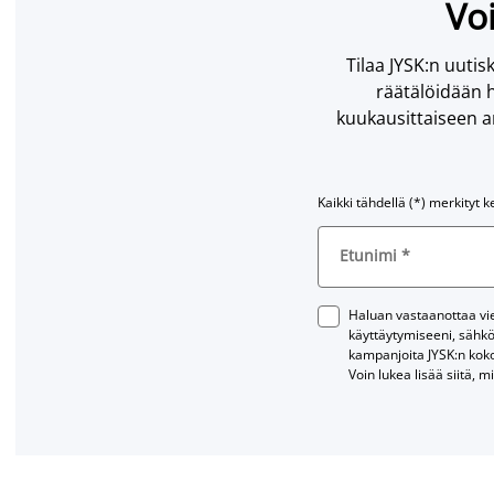
Voi
Tilaa JYSK:n uutisk
räätälöidään h
kuukausittaiseen ar
Kaikki tähdellä (*) merkityt k
Etunimi
*
Haluan vastaanottaa vies
käyttäytymiseeni, sähkö
kampanjoita JYSK:n kok
Voin lukea lisää siitä, m