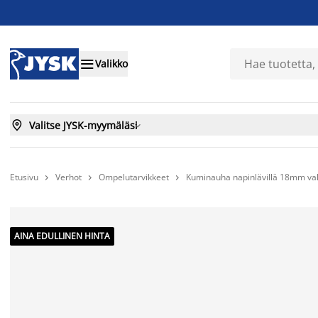

Valikko

Valitse JYSK-myymäläsi

Etusivu
Verhot
Ompelutarvikkeet
Kuminauha napinlävillä 18mm va



AINA EDULLINEN HINTA