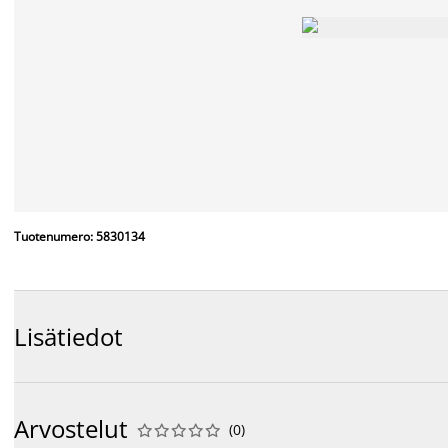
Tuotenumero: 5830134
Lisätiedot
Arvostelut
(
0
)









