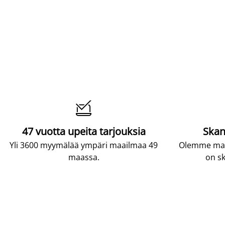

47 vuotta upeita tarjouksia
Skan
Yli 3600 myymälää ympäri maailmaa 49
Olemme maai
maassa.
on sk