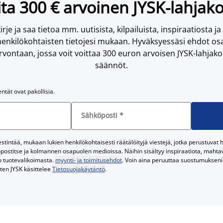
ta 300 € arvoinen JYSK-lahjako
irje ja saa tietoa mm. uutisista, kilpailuista, inspiraatiosta ja
enkilökohtaisten tietojesi mukaan. Hyväksyessäsi ehdot osa
vontaan, jossa voit voittaa 300 euron arvoisen JYSK-lahjakor
säännöt.
entät ovat pakollisia.
Sähköposti
*
tintää, mukaan lukien henkilökohtaisesti räätälöityjä viestejä, jotka perustuvat he
postitse ja kolmannen osapuolen medioissa. Näihin sisältyy inspiraatiota, mahtavi
o tuotevalikoimasta.
myynti- ja toimitusehdot
. Voin aina peruuttaa suostumukseni 
iten JYSK käsittelee
Tietosuojakäytäntö
.