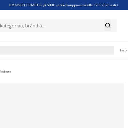
ILMAINEN TOIMITUS yli 500€ verkkokauppaostoksille 12.8.2026 asti

Parempiin uniin - Säästä jopa 60%


Sijauspatjoja - Säästä jopa 60%

Jenkkisänkyjä - Säästä jopa 60%

Inspi
lkoinen