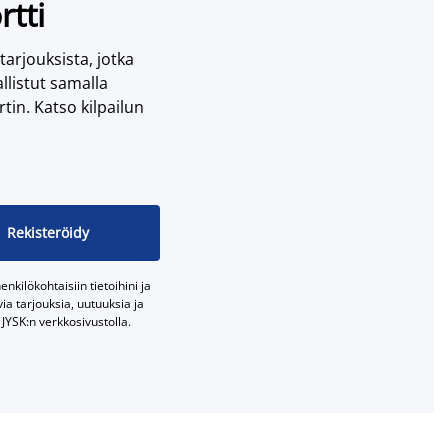
rtti
 tarjouksista, jotka
llistut samalla
tin. Katso kilpailun
Rekisteröidy
nkilökohtaisiin tietoihini ja
a tarjouksia, uutuuksia ja
JYSK:n verkkosivustolla.