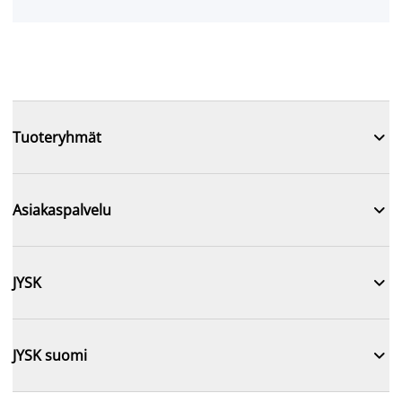

Tuoteryhmät

Asiakaspalvelu

JYSK

JYSK suomi