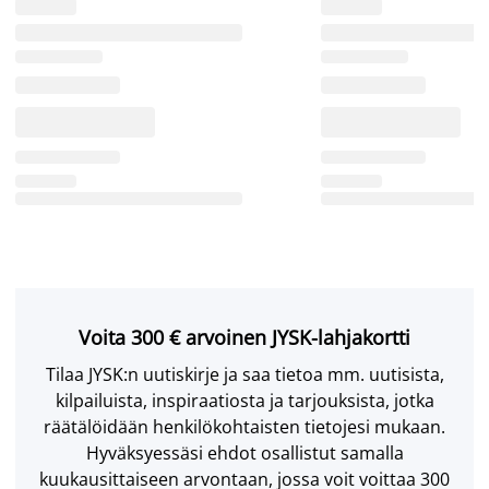
Voita 300 € arvoinen JYSK-lahjakortti
Tilaa JYSK:n uutiskirje ja saa tietoa mm. uutisista,
kilpailuista, inspiraatiosta ja tarjouksista, jotka
räätälöidään henkilökohtaisten tietojesi mukaan.
Hyväksyessäsi ehdot osallistut samalla
kuukausittaiseen arvontaan, jossa voit voittaa 300