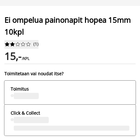
Ei ompelua painonapit hopea 15mm
10kpl
(
1
)










15,-
/KPL
Toimitetaan vai noudat itse?
Toimitus
Click & Collect