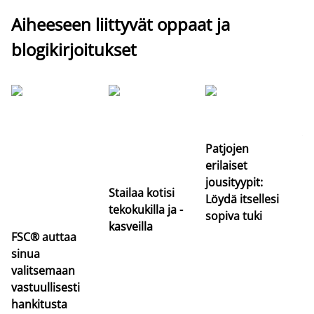
Aiheeseen liittyvät oppaat ja
blogikirjoitukset
Si
uu
va
Patjojen
erilaiset
jousityypit:
Stailaa kotisi
Löydä itsellesi
tekokukilla ja -
sopiva tuki
kasveilla
FSC® auttaa
sinua
valitsemaan
vastuullisesti
hankitusta