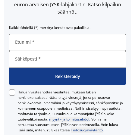
euron arvoisen JYSK-lahjakortin. Katso kilpailun
säännöt.
Kaikki tähdellä (*) merkityt kentät ovat pakollisia.
Etunimi
*
Sähköposti
*
Rekisteröidy
Haluan vastaanottaa viestintää, mukaan lukien
henkilökohtaisesti räätälöityjä viestejä, jotka perustuvat
henkilökohtaisiin tietoihini ja käyttäytymiseeni, sähköpostitse ja
kolmannen osapuolen medioissa. Näihin sisältyy inspiraatiota,
mahtavia tarjouksia, uutuuksia ja kampanjoita JYSK:n koko
tuotevalikoimasta.
myynti- ja toimitusehdot
. Voin aina
peruuttaa suostumukseni JYSK:n verkkosivustolla. Voin lukea
lisää siitä, miten JYSK käsittelee
Tietosuojakäytäntö
.