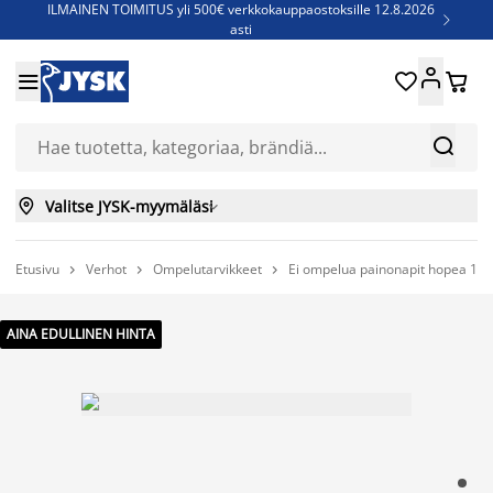
ILMAINEN TOIMITUS yli 500€ verkkokauppaostoksille 12.8.2026

asti
Parempiin uniin - Säästä jopa 60%





Sijauspatjoja - Säästä jopa 60%

Jenkkisänkyjä - Säästä jopa 60%



Valitse JYSK-myymäläsi

Etusivu
Verhot
Ompelutarvikkeet
Ei ompelua painonapit hopea 15



AINA EDULLINEN HINTA