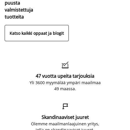
puusta
valmistettuja
tuotteita
Katso kaikki oppaat ja blogit

47 vuotta upeita tarjouksia
Yli 3600 myymälää ympäri maailmaa
49 maassa.

Skandinaaviset juuret
Olemme maailmanlaajuinen yritys,
jolla on skandinaaviset juuret.