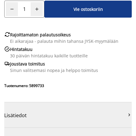
Vie ostoskoriin

Rajoittamaton palautusoikeus
Ei aikarajaa - palauta mihin tahansa JYSK-myymälään

Hintatakuu
30 päivän hintatakuu kaikille tuotteille

Joustava toimitus
Sinun valitsemasi nopea ja helppo toimitus
Tuotenumero: 5899733
Lisätiedot
