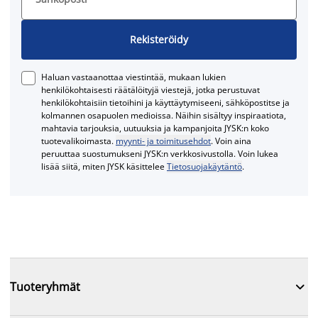
Rekisteröidy
Haluan vastaanottaa viestintää, mukaan lukien
henkilökohtaisesti räätälöityjä viestejä, jotka perustuvat
henkilökohtaisiin tietoihini ja käyttäytymiseeni, sähköpostitse ja
kolmannen osapuolen medioissa. Näihin sisältyy inspiraatiota,
mahtavia tarjouksia, uutuuksia ja kampanjoita JYSK:n koko
tuotevalikoimasta.
myynti- ja toimitusehdot
. Voin aina
peruuttaa suostumukseni JYSK:n verkkosivustolla. Voin lukea
lisää siitä, miten JYSK käsittelee
Tietosuojakäytäntö
.

Tuoteryhmät