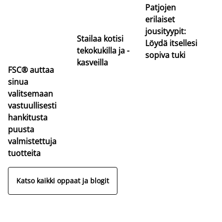
Patjojen
erilaiset
jousityypit:
Stailaa kotisi
Löydä itsellesi
tekokukilla ja -
sopiva tuki
kasveilla
FSC® auttaa
sinua
valitsemaan
vastuullisesti
hankitusta
puusta
valmistettuja
tuotteita
Katso kaikki oppaat ja blogit