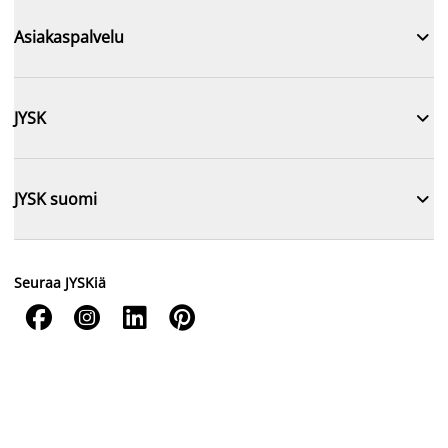

Asiakaspalvelu

JYSK

JYSK suomi
Seuraa JYSKiä



