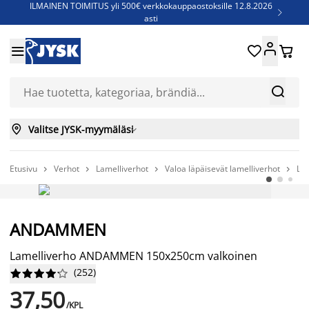
ILMAINEN TOIMITUS yli 500€ verkkokauppaostoksille 12.8.2026

asti
Parempiin uniin - Säästä jopa 60%





Sijauspatjoja - Säästä jopa 60%

Jenkkisänkyjä - Säästä jopa 60%



Valitse JYSK-myymäläsi

Etusivu
Verhot
Lamelliverhot
Valoa läpäisevät lamelliverhot
La




AINA EDULLINEN HINTA
ANDAMMEN
Lamelliverho ANDAMMEN 150x250cm valkoinen
(
252
)










37,50
/KPL