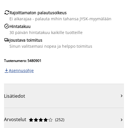

Rajoittamaton palautusoikeus
Ei aikarajaa - palauta mihin tahansa JYSK-myymälään

Hintatakuu
30 päivän hintatakuu kaikille tuotteille

Joustava toimitus
Sinun valitsemasi nopea ja helppo toimitus
Tuotenumero: 5480901
Asennusohje

Lisätiedot

Arvostelut
(
252
)










