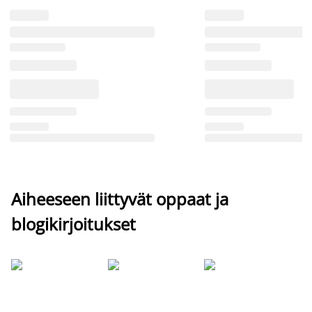
Aiheeseen liittyvät oppaat ja
blogikirjoitukset
Si
uu
va