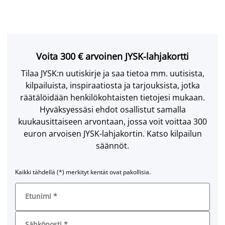
Voita 300 € arvoinen JYSK-lahjakortti
Tilaa JYSK:n uutiskirje ja saa tietoa mm. uutisista,
kilpailuista, inspiraatiosta ja tarjouksista, jotka
räätälöidään henkilökohtaisten tietojesi mukaan.
Hyväksyessäsi ehdot osallistut samalla
kuukausittaiseen arvontaan, jossa voit voittaa 300
euron arvoisen JYSK-lahjakortin. Katso kilpailun
säännöt.
Kaikki tähdellä (*) merkityt kentät ovat pakollisia.
Etunimi
*
Sähköposti
*