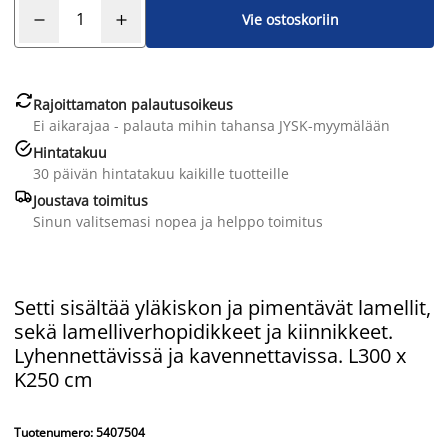
Vie ostoskoriin

Rajoittamaton palautusoikeus
Ei aikarajaa - palauta mihin tahansa JYSK-myymälään

Hintatakuu
30 päivän hintatakuu kaikille tuotteille

Joustava toimitus
Sinun valitsemasi nopea ja helppo toimitus
Setti sisältää yläkiskon ja pimentävät lamellit,
sekä lamelliverhopidikkeet ja kiinnikkeet.
Lyhennettävissä ja kavennettavissa. L300 x
K250 cm
Tuotenumero: 5407504