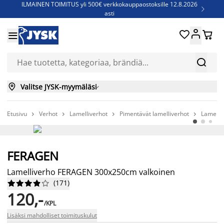
ILMAINEN TOIMITUS yli 500€ verkkokauppaostoksille 12.8.2026

asti
Parempiin uniin - Säästä jopa 60%





Sijauspatjoja - Säästä jopa 60%


Jenkkisänkyjä - Säästä jopa 60%


Valitse JYSK-myymäläsi

Etusivu
Verhot
Lamelliverhot
Pimentävät lamelliverhot
Lamelli




AINA EDULLINEN HINTA
FERAGEN
Lamelliverho FERAGEN 300x250cm valkoinen
(
171
)










120,-
/KPL
Lisäksi mahdolliset toimituskulut