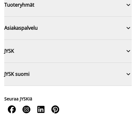

Tuoteryhmät

Asiakaspalvelu

JYSK

JYSK suomi
Seuraa JYSKiä



