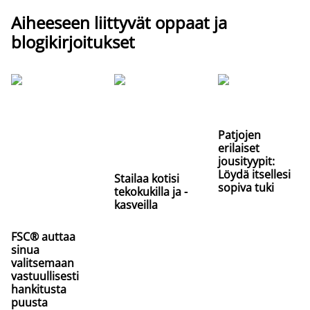
Aiheeseen liittyvät oppaat ja
blogikirjoitukset
Patjojen
erilaiset
jousityypit:
Löydä itsellesi
Stailaa kotisi
sopiva tuki
tekokukilla ja -
kasveilla
FSC® auttaa
sinua
valitsemaan
vastuullisesti
hankitusta
puusta