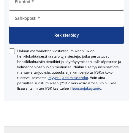
Etunimi
*
Sähköposti
*
Rekisteröidy
Haluan vastaanottaa viestintää, mukaan lukien
henkilökohtaisesti räätälöityjä viestejä, jotka perustuvat
henkilökohtaisiin tietoihini ja käyttäytymiseeni, sähköpostitse ja
kolmannen osapuolen medioissa. Näihin sisältyy inspiraatiota,
mahtavia tarjouksia, uutuuksia ja kampanjoita JYSK:n koko
tuotevalikoimasta.
myynti- ja toimitusehdot
. Voin aina
peruuttaa suostumukseni JYSK:n verkkosivustolla. Voin lukea
lisää siitä, miten JYSK käsittelee
Tietosuojakäytäntö
.