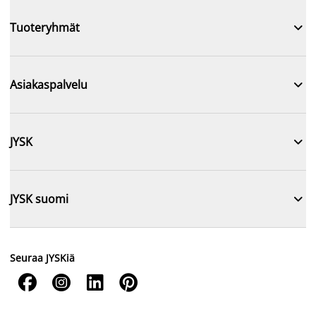

Tuoteryhmät

Asiakaspalvelu

JYSK

JYSK suomi
Seuraa JYSKiä



