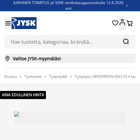
ILMAINEN TOIMITUS yli 500€ verkkokauppaostoksille 12.8.2026

asti
Parempiin uniin - Säästä jopa 60%





Sijauspatjoja - Säästä jopa 60%

Jenkkisänkyjä - Säästä jopa 60%



Valitse JYSK-myymäläsi

Etusivu
Työhuone
Työpöydät
Työpöytä LIMFJORDEN 60x120 4 laat



AINA EDULLINEN HINTA