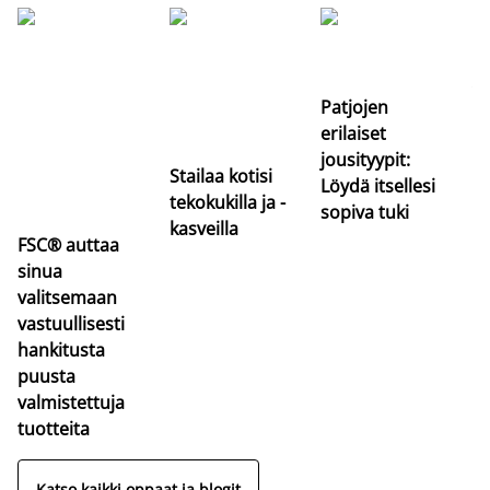
Si
uu
va
Patjojen
erilaiset
jousityypit:
Stailaa kotisi
Löydä itsellesi
tekokukilla ja -
sopiva tuki
kasveilla
FSC® auttaa
sinua
valitsemaan
vastuullisesti
hankitusta
puusta
valmistettuja
tuotteita
Katso kaikki oppaat ja blogit