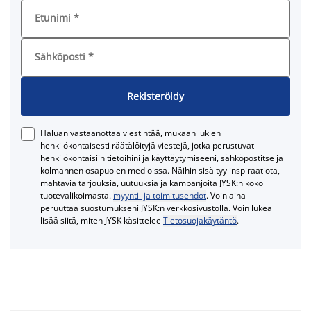
Etunimi
*
Sähköposti
*
Rekisteröidy
Haluan vastaanottaa viestintää, mukaan lukien
henkilökohtaisesti räätälöityjä viestejä, jotka perustuvat
henkilökohtaisiin tietoihini ja käyttäytymiseeni, sähköpostitse ja
kolmannen osapuolen medioissa. Näihin sisältyy inspiraatiota,
mahtavia tarjouksia, uutuuksia ja kampanjoita JYSK:n koko
tuotevalikoimasta.
myynti- ja toimitusehdot
. Voin aina
peruuttaa suostumukseni JYSK:n verkkosivustolla. Voin lukea
lisää siitä, miten JYSK käsittelee
Tietosuojakäytäntö
.