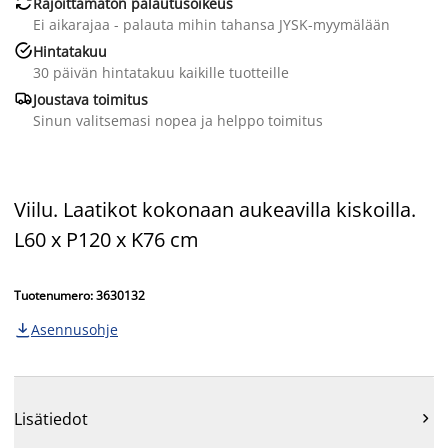

Rajoittamaton palautusoikeus
Ei aikarajaa - palauta mihin tahansa JYSK-myymälään

Hintatakuu
30 päivän hintatakuu kaikille tuotteille

Joustava toimitus
Sinun valitsemasi nopea ja helppo toimitus
Viilu. Laatikot kokonaan aukeavilla kiskoilla.
L60 x P120 x K76 cm
Tuotenumero: 3630132
Asennusohje

Lisätiedot
