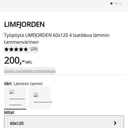
LIMFJORDEN
Työpöytä LIMFJORDEN 60x120 4 laatikkoa lämmin
tammenvärinen
(
20
)










200,-
/KPL
Lisäksi mahdolliset toimituskulut
Väri
: Lämmin tammi
Mitat

60x120