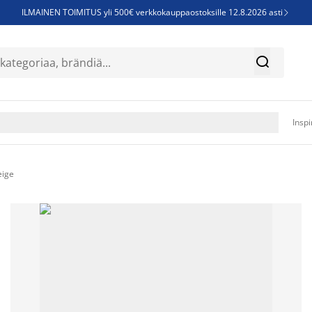
ILMAINEN TOIMITUS yli 500€ verkkokauppaostoksille 12.8.2026 asti

Parempiin uniin - Säästä jopa 60%


Sijauspatjoja - Säästä jopa 60%

Jenkkisänkyjä - Säästä jopa 60%

Inspi
eige