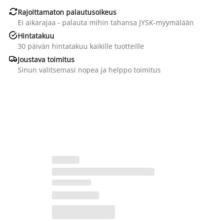

Rajoittamaton palautusoikeus
Ei aikarajaa - palauta mihin tahansa JYSK-myymälään

Hintatakuu
30 päivän hintatakuu kaikille tuotteille

Joustava toimitus
Sinun valitsemasi nopea ja helppo toimitus