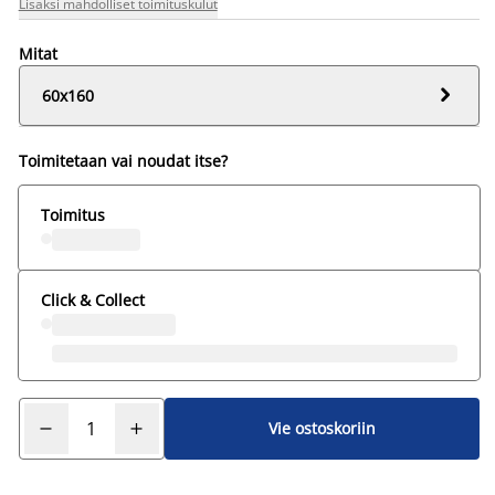
Lisäksi mahdolliset toimituskulut
Mitat

60x160
Toimitetaan vai noudat itse?
Toimitus
Click & Collect
Vie ostoskoriin