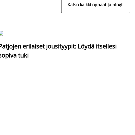
Katso kaikki oppaat ja blogit
S
Patjojen erilaiset jousityypit: Löydä itsellesi
sopiva tuki