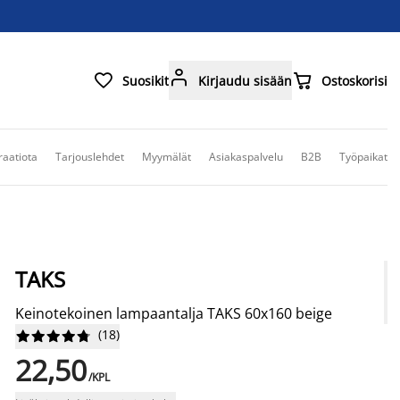



Suosikit
Kirjaudu sisään
Ostoskorisi
raatiota
Tarjouslehdet
Myymälät
Asiakaspalvelu
B2B
Työpaikat
TAKS
Keinotekoinen lampaantalja TAKS 60x160 beige
(
18
)










22,50
/KPL