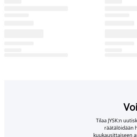
Voi
Tilaa JYSK:n uutisk
räätälöidään h
kuukausittaiseen ar