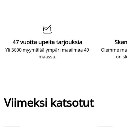

47 vuotta upeita tarjouksia
Skan
Yli 3600 myymälää ympäri maailmaa 49
Olemme maai
maassa.
on sk
Viimeksi katsotut