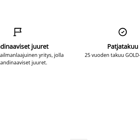


dinaaviset juuret
Patjatakuu
lmanlaajuinen yritys, jolla
25 vuoden takuu GOLD-p
andinaaviset juuret.