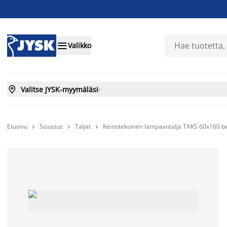

Valikko

Valitse JYSK-myymäläsi

Etusivu
Sisustus
Taljat
Keinotekoinen lampaantalja TAKS 60x160 b


