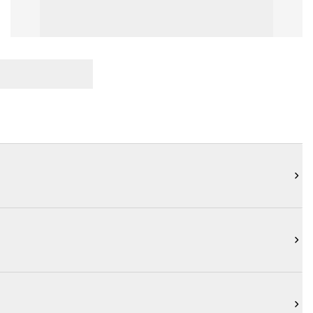


