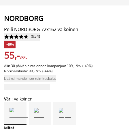
NORDBORG
Peili NORDBORG 72x162 valkoinen
(
934
)










-49%
55,-
/KPL
Alin 30 päivän hinta ennen kampanjaa: 109,- /kpl (-49%)
Normaalihinta: 99,- /kpl (-44%)
Lisäksi mahdolliset toimituskulut
Väri
: Valkoinen
Mitat