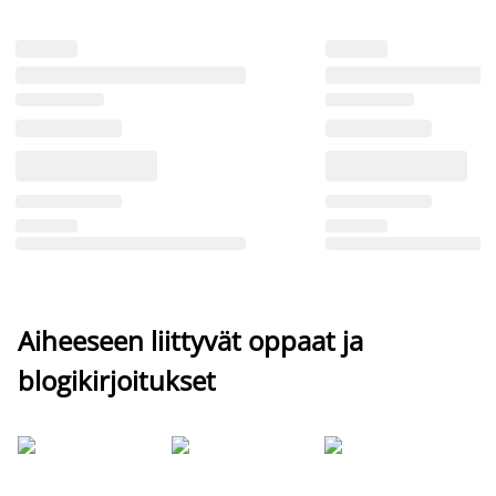
Aiheeseen liittyvät oppaat ja
blogikirjoitukset
Si
uu