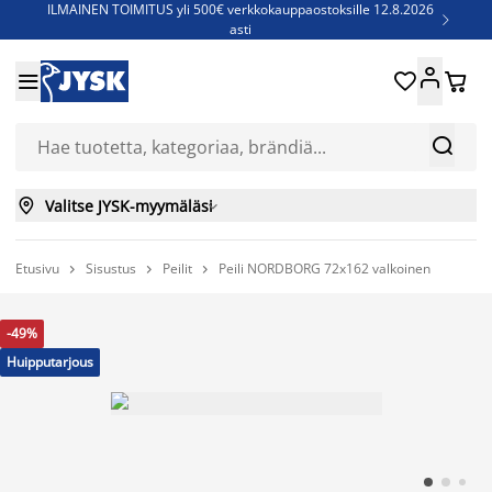
ILMAINEN TOIMITUS yli 500€ verkkokauppaostoksille 12.8.2026

asti
Parempiin uniin - Säästä jopa 60%





Sijauspatjoja - Säästä jopa 60%

Jenkkisänkyjä - Säästä jopa 60%



Valitse JYSK-myymäläsi

Etusivu
Sisustus
Peilit
Peili NORDBORG 72x162 valkoinen



-49%
Huipputarjous