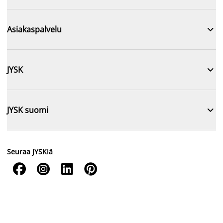

Asiakaspalvelu

JYSK

JYSK suomi
Seuraa JYSKiä



