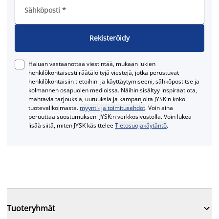
Sähköposti
*
Rekisteröidy
Haluan vastaanottaa viestintää, mukaan lukien
henkilökohtaisesti räätälöityjä viestejä, jotka perustuvat
henkilökohtaisiin tietoihini ja käyttäytymiseeni, sähköpostitse ja
kolmannen osapuolen medioissa. Näihin sisältyy inspiraatiota,
mahtavia tarjouksia, uutuuksia ja kampanjoita JYSK:n koko
tuotevalikoimasta.
myynti- ja toimitusehdot
. Voin aina
peruuttaa suostumukseni JYSK:n verkkosivustolla. Voin lukea
lisää siitä, miten JYSK käsittelee
Tietosuojakäytäntö
.

Tuoteryhmät