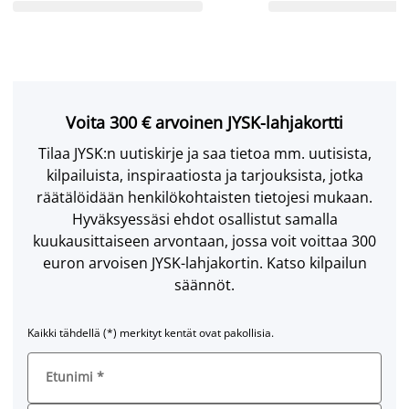
Voita 300 € arvoinen JYSK-lahjakortti
Tilaa JYSK:n uutiskirje ja saa tietoa mm. uutisista,
kilpailuista, inspiraatiosta ja tarjouksista, jotka
räätälöidään henkilökohtaisten tietojesi mukaan.
Hyväksyessäsi ehdot osallistut samalla
kuukausittaiseen arvontaan, jossa voit voittaa 300
euron arvoisen JYSK-lahjakortin. Katso kilpailun
säännöt.
Kaikki tähdellä (*) merkityt kentät ovat pakollisia.
Etunimi
*