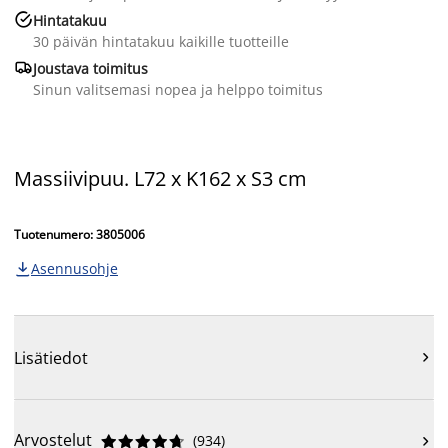

Hintatakuu
30 päivän hintatakuu kaikille tuotteille

Joustava toimitus
Sinun valitsemasi nopea ja helppo toimitus
Massiivipuu. L72 x K162 x S3 cm
Tuotenumero: 3805006
Asennusohje

Lisätiedot

Arvostelut
(
934
)










