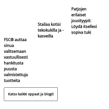
va
Patjojen
erilaiset
jousityypit:
Stailaa kotisi
Löydä itsellesi
tekokukilla ja -
sopiva tuki
kasveilla
FSC® auttaa
sinua
valitsemaan
vastuullisesti
hankitusta
puusta
valmistettuja
tuotteita
Katso kaikki oppaat ja blogit