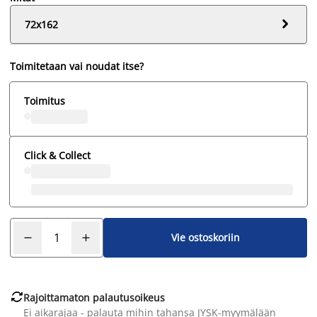

72x162
Toimitetaan vai noudat itse?
Toimitus
Click & Collect
Vie ostoskoriin

Rajoittamaton palautusoikeus
Ei aikarajaa - palauta mihin tahansa JYSK-myymälään