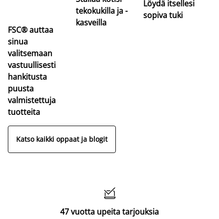
Löydä itsellesi
tekokukilla ja -
sopiva tuki
kasveilla
FSC® auttaa
sinua
valitsemaan
vastuullisesti
hankitusta
puusta
valmistettuja
tuotteita
Katso kaikki oppaat ja blogit

47 vuotta upeita tarjouksia