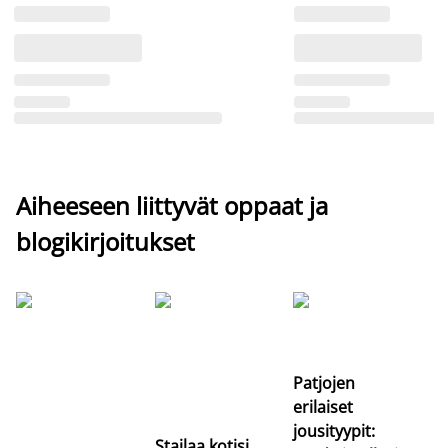
Aiheeseen liittyvät oppaat ja
blogikirjoitukset
Si
uu
va
Patjojen
erilaiset
jousityypit:
Stailaa kotisi