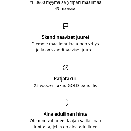
Yli 3600 myymälää ympäri maailmaa
49 maassa.

Skandinaaviset juuret
Olemme maailmanlaajuinen yritys,
jolla on skandinaaviset juuret.

Patjatakuu
25 vuoden takuu GOLD-patjoille.

Aina edullinen hinta
Olemme valinneet laajan valikoiman
tuotteita, joilla on aina edullinen