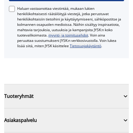
Haluan vastaanottaa viestintää, mukaan lukien
henkilökohtaisesti räätälöityjä viestejä, jotka perustuvat
henkilökohtaisiin tietoihini ja käyttäytymiseeni, sähköpostitse ja
kolmannen osapuolen medioissa. Näihin sisältyy inspiraatiota,
mahtavia tarjouksia, uutuuksia ja kampanjoita JYSK:n koko
tuotevalikoimasta.
myynti- ja toimitusehdot
. Voin aina
peruuttaa suostumukseni JYSK:n verkkosivustolla. Voin lukea
lisää siitä, miten JYSK käsittelee
Tietosuojakäytäntö
.

Tuoteryhmät

Asiakaspalvelu