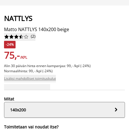
NATTLYS
Matto NATTLYS 140x200 beige
(
2
)










-24%
75,-
/KPL
Alin 30 päivän hinta ennen kampanjaa: 99,- /kpl (-24%)
Normaalihinta: 99,- /kpl (-24%)
Lisäksi mahdolliset toimituskulut
Mitat

140x200
Toimitetaan vai noudat itse?