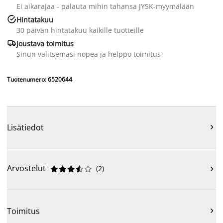
Ei aikarajaa - palauta mihin tahansa JYSK-myymälään

Hintatakuu
30 päivän hintatakuu kaikille tuotteille

Joustava toimitus
Sinun valitsemasi nopea ja helppo toimitus
Tuotenumero: 6520644
Lisätiedot

Arvostelut
(
2
)











Toimitus
