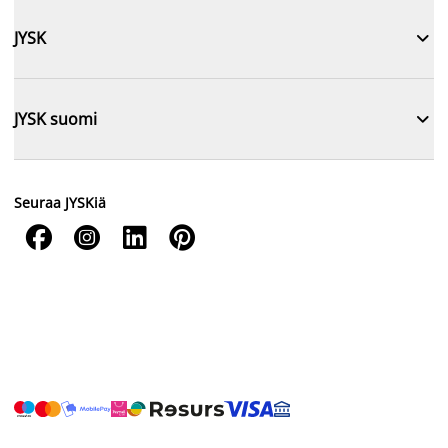

JYSK

JYSK suomi
Seuraa JYSKiä



