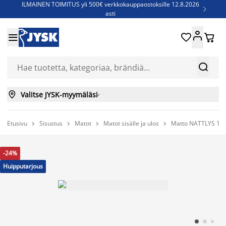
ILMAINEN TOIMITUS yli 500€ verkkokauppaostoksille 12.8.2026

asti
Parempiin uniin - Säästä jopa 60%





Sijauspatjoja - Säästä jopa 60%

Jenkkisänkyjä - Säästä jopa 60%



Valitse JYSK-myymäläsi

Etusivu
Sisustus
Matot
Matot sisälle ja ulos
Matto NATTLYS 140




-24%
Huipputarjous