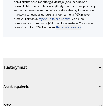
henkilökohtaisesti räätälöityjä viestejä, jotka perustuvat
henkilökohtaisiin tietoihini ja käyttäytymiseeni, sähköpostitse ja
kolmannen osapuolen medioissa. Näihin sisältyy inspiraatiota,
mahtavia tarjouksia, uutuuksia ja kampanjoita JYSK:n koko
tuotevalikoimasta.
myynti- ja toimitusehdot
. Voin aina
peruuttaa suostumukseni JYSK:n verkkosivustolla. Voin lukea
lisää siitä, miten JYSK käsittelee
Tietosuojakäytäntö
.

Tuoteryhmät

Asiakaspalvelu

JYSK