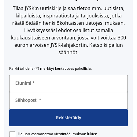
Tilaa JYSK:n uutiskirje ja saa tietoa mm. uutisista,
kilpailuista, inspiraatiosta ja tarjouksista, jotka
räätälöidään henkilökohtaisten tietojesi mukaan.
Hyväksyessäsi ehdot osallistut samalla
kuukausittaiseen arvontaan, jossa voit voittaa 300
euron arvoisen JYSK-lahjakortin. Katso kilpailun
säännöt.
Kaikki tähdellä (*) merkityt kentät ovat pakollisia.
Etunimi
*
Sähköposti
*
Rekisteröidy
Haluan vastaanottaa viestintää, mukaan lukien