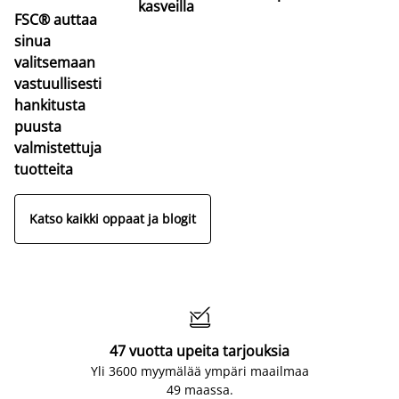
kasveilla
FSC® auttaa
sinua
valitsemaan
vastuullisesti
hankitusta
puusta
valmistettuja
tuotteita
Katso kaikki oppaat ja blogit

47 vuotta upeita tarjouksia
Yli 3600 myymälää ympäri maailmaa
49 maassa.