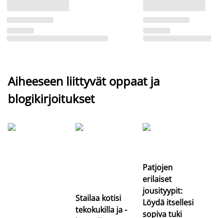
Aiheeseen liittyvät oppaat ja
blogikirjoitukset
Si
uu
va
Patjojen
erilaiset
jousityypit:
Stailaa kotisi
Löydä itsellesi
tekokukilla ja -
sopiva tuki