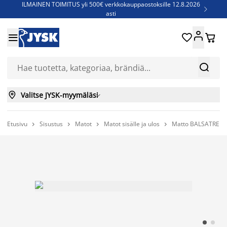
ILMAINEN TOIMITUS yli 500€ verkkokauppaostoksille 12.8.2026

asti
Parempiin uniin - Säästä jopa 60%





Sijauspatjoja - Säästä jopa 60%

Jenkkisänkyjä - Säästä jopa 60%



Valitse JYSK-myymäläsi

Etusivu
Sisustus
Matot
Matot sisälle ja ulos
Matto BALSATRE 16



