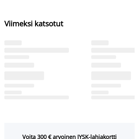
Viimeksi katsotut
Voita 300 € arvoinen JYSK-lahjakortti