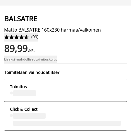
BALSATRE
Matto BALSATRE 160x230 harmaa/valkoinen
(
99
)










89,99
/KPL
Lisäksi mahdolliset toimituskulut
Toimitetaan vai noudat itse?
Toimitus
Click & Collect