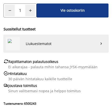
Vie ostoskoriin
Suositellut tuotteet
Liukuestematot


Rajoittamaton palautusoikeus
Ei aikarajaa - palauta mihin tahansa JYSK-myymälään

Hintatakuu
30 päivän hintatakuu kaikille tuotteille

Joustava toimitus
Sinun valitsemasi nopea ja helppo toimitus
Tuotenumero: 6500243