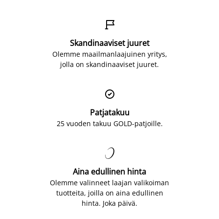

Skandinaaviset juuret
Olemme maailmanlaajuinen yritys,
jolla on skandinaaviset juuret.

Patjatakuu
25 vuoden takuu GOLD-patjoille.

Aina edullinen hinta
Olemme valinneet laajan valikoiman
tuotteita, joilla on aina edullinen
hinta. Joka päivä.