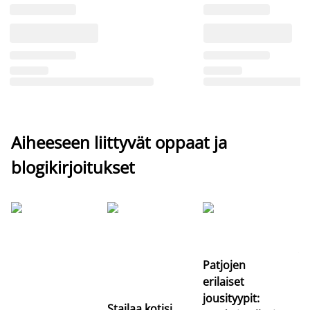
Aiheeseen liittyvät oppaat ja
blogikirjoitukset
Si
uu
va
Patjojen
erilaiset
jousityypit:
Stailaa kotisi