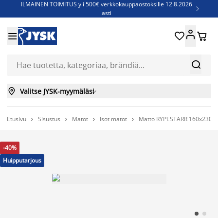
ILMAINEN TOIMITUS yli 500€ verkkokauppaostoksille 12.8.2026

asti
Parempiin uniin - Säästä jopa 60%





Sijauspatjoja - Säästä jopa 60%

Jenkkisänkyjä - Säästä jopa 60%



Valitse JYSK-myymäläsi

Etusivu
Sisustus
Matot
Isot matot
Matto RYPESTARR 160x230 b




-40%
Huipputarjous