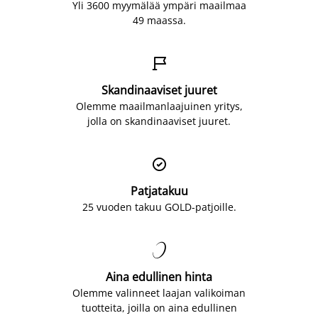
Yli 3600 myymälää ympäri maailmaa
49 maassa.

Skandinaaviset juuret
Olemme maailmanlaajuinen yritys,
jolla on skandinaaviset juuret.

Patjatakuu
25 vuoden takuu GOLD-patjoille.

Aina edullinen hinta
Olemme valinneet laajan valikoiman
tuotteita, joilla on aina edullinen