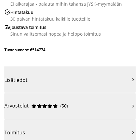
Ei aikarajaa - palauta mihin tahansa JYSK-myymälään

Hintatakuu
30 päivän hintatakuu kaikille tuotteille

Joustava toimitus
Sinun valitsemasi nopea ja helppo toimitus
Tuotenumero: 6514774
Lisätiedot

Arvostelut
(
50
)











Toimitus
