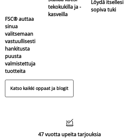
Löydä itsellesi
tekokukilla ja -
sopiva tuki
kasveilla
FSC® auttaa
sinua
valitsemaan
vastuullisesti
hankitusta
puusta
valmistettuja
tuotteita
Katso kaikki oppaat ja blogit

47 vuotta upeita tarjouksia