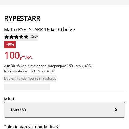
RYPESTARR
Matto RYPESTARR 160x230 beige
(
50
)










-40%
100,-
/KPL
Alin 30 päivän hinta ennen kampanjaa: 169,- /kpl (-40%)
Normaalihinta: 169,- /kpl (-40%)
Lisäksi mahdolliset toimituskulut
Mitat

160x230
Toimitetaan vai noudat itse?