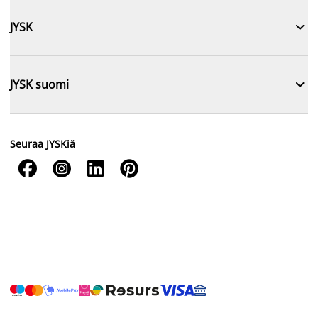

JYSK

JYSK suomi
Seuraa JYSKiä



