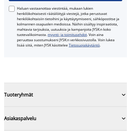
Haluan vastaanottaa viestintää, mukaan lukien
henkilökohtaisesti räätälöityjä viestejä, jotka perustuvat
henkilökohtaisiin tietoihini ja käyttäytymiseeni, sähköpostitse ja
kolmannen osapuolen medioissa. Näihin sisältyy inspiraatiota,
mahtavia tarjouksia, uutuuksia ja kampanjoita JYSK:n koko
tuotevalikoimasta.
myynti- ja toimitusehdot
. Voin aina
peruuttaa suostumukseni JYSK:n verkkosivustolla. Voin lukea
lisää siitä, miten JYSK käsittelee
Tietosuojakäytäntö
.

Tuoteryhmät

Asiakaspalvelu