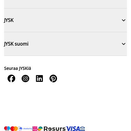

JYSK

JYSK suomi
Seuraa JYSKiä



