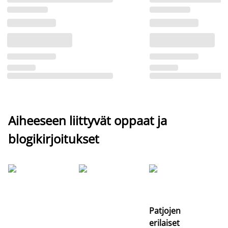
Aiheeseen liittyvät oppaat ja
blogikirjoitukset
Si
uu
va
Patjojen
erilaiset