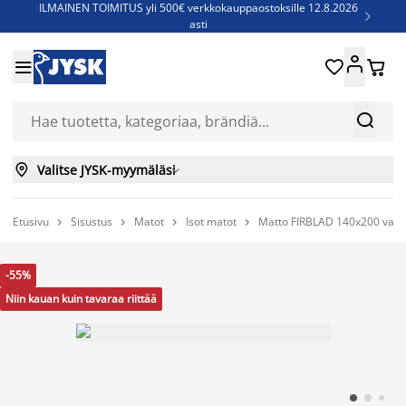
ILMAINEN TOIMITUS yli 500€ verkkokauppaostoksille 12.8.2026

asti
Parempiin uniin - Säästä jopa 60%





Sijauspatjoja - Säästä jopa 60%

Jenkkisänkyjä - Säästä jopa 60%



Valitse JYSK-myymäläsi

Etusivu
Sisustus
Matot
Isot matot
Matto FIRBLAD 140x200 vaa




-55%
Niin kauan kuin tavaraa riittää