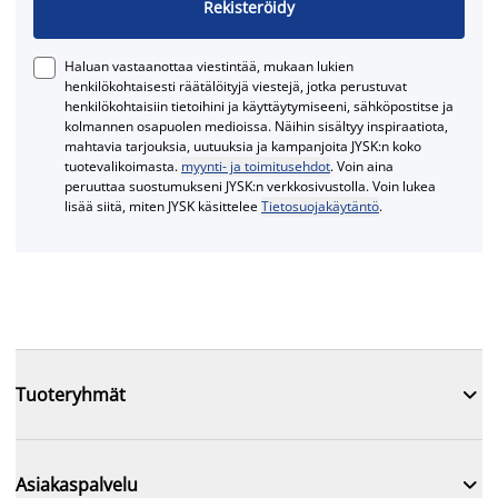
Rekisteröidy
Haluan vastaanottaa viestintää, mukaan lukien
henkilökohtaisesti räätälöityjä viestejä, jotka perustuvat
henkilökohtaisiin tietoihini ja käyttäytymiseeni, sähköpostitse ja
kolmannen osapuolen medioissa. Näihin sisältyy inspiraatiota,
mahtavia tarjouksia, uutuuksia ja kampanjoita JYSK:n koko
tuotevalikoimasta.
myynti- ja toimitusehdot
. Voin aina
peruuttaa suostumukseni JYSK:n verkkosivustolla. Voin lukea
lisää siitä, miten JYSK käsittelee
Tietosuojakäytäntö
.

Tuoteryhmät

Asiakaspalvelu