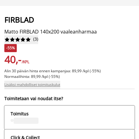
FIRBLAD
Matto FIRBLAD 140x200 vaaleanharmaa
(
3
)










-55%
40,-
/KPL
Alin 30 päivän hinta ennen kampanjaa: 89,99 /kpl (-55%)
Normaalihinta: 89,99 /kpl (-55%)
Lisäksi mahdolliset toimituskulut
Toimitetaan vai noudat itse?
Toimitus
Click & Collect