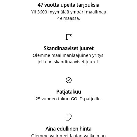
47 vuotta upeita tarjouksia
Yli 3600 myymälää ympäri maailmaa
49 maassa.

Skandinaaviset juuret
Olemme maailmanlaajuinen yritys,
jolla on skandinaaviset juuret.

Patjatakuu
25 vuoden takuu GOLD-patjoille.

Aina edullinen hinta
Olemme valinneet laajan valikoiman