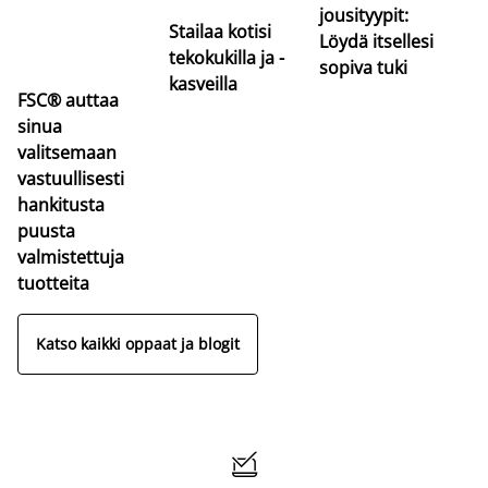
jousityypit:
Stailaa kotisi
Löydä itsellesi
tekokukilla ja -
sopiva tuki
kasveilla
FSC® auttaa
sinua
valitsemaan
vastuullisesti
hankitusta
puusta
valmistettuja
tuotteita
Katso kaikki oppaat ja blogit
