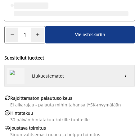
Vie ostoskoriin
Suositellut tuotteet
Liukuestematot


Rajoittamaton palautusoikeus
Ei aikarajaa - palauta mihin tahansa JYSK-myymälään

Hintatakuu
30 päivän hintatakuu kaikille tuotteille

Joustava toimitus
Sinun valitsemasi nopea ja helppo toimitus