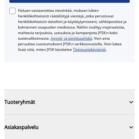
Haluan vastaanottaa viestintää, mukaan lukien
henkilökohtaisesti räätälöityjä viestejä, jotka perustuvat
henkilökohtaisiin tietoihini ja käyttäytymiseeni, sähköpostitse ja
kolmannen osapuolen medioissa. Näihin sisältyy inspiraatiota,
mahtavia tarjouksia, uutuuksia ja kampanjoita JYSK:n koko
tuotevalikoimasta.
myynti- ja toimitusehdot
. Voin aina
peruuttaa suostumukseni JYSK:n verkkosivustolla. Voin lukea
lisää siitä, miten JYSK käsittelee
Tietosuojakäytäntö
.

Tuoteryhmät

Asiakaspalvelu