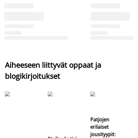
Aiheeseen liittyvät oppaat ja
blogikirjoitukset
Si
uu
va
Patjojen
erilaiset
jousityypit: