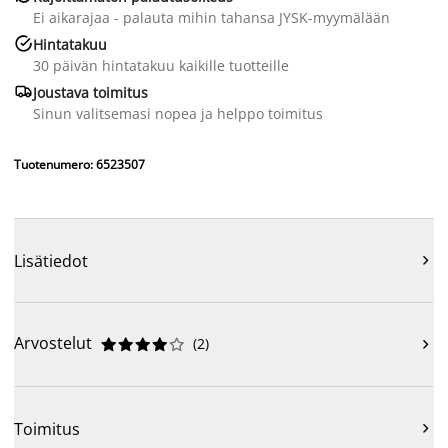
Ei aikarajaa - palauta mihin tahansa JYSK-myymälään

Hintatakuu
30 päivän hintatakuu kaikille tuotteille

Joustava toimitus
Sinun valitsemasi nopea ja helppo toimitus
Tuotenumero: 6523507
Lisätiedot

Arvostelut
(
2
)











Toimitus
