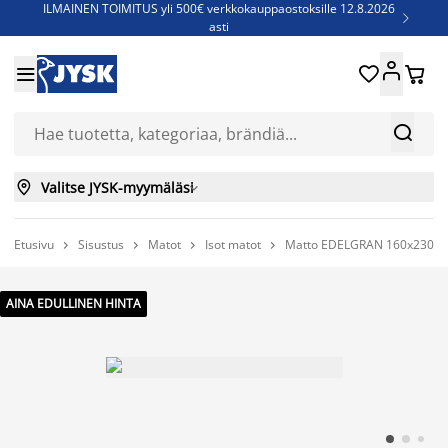
ILMAINEN TOIMITUS yli 500€ verkkokauppaostoksille 12.8.2026

asti
Parempiin uniin - Säästä jopa 60%





Sijauspatjoja - Säästä jopa 60%

Jenkkisänkyjä - Säästä jopa 60%



Valitse JYSK-myymäläsi

Etusivu
Sisustus
Matot
Isot matot
Matto EDELGRAN 160x230 hi




AINA EDULLINEN HINTA