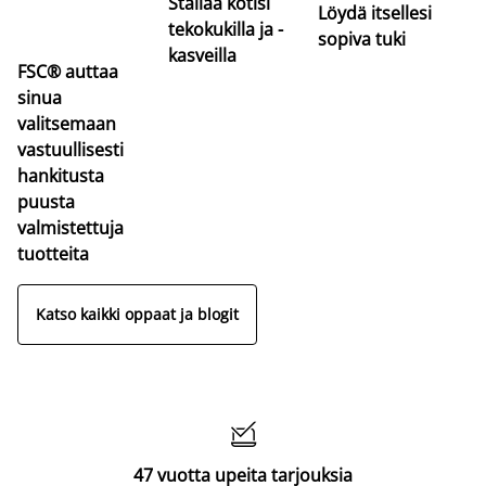
Stailaa kotisi
Löydä itsellesi
tekokukilla ja -
sopiva tuki
kasveilla
FSC® auttaa
sinua
valitsemaan
vastuullisesti
hankitusta
puusta
valmistettuja
tuotteita
Katso kaikki oppaat ja blogit

47 vuotta upeita tarjouksia