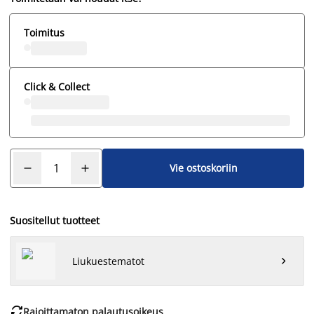
Toimitus
Click & Collect
Vie ostoskoriin
Suositellut tuotteet
Liukuestematot


Rajoittamaton palautusoikeus