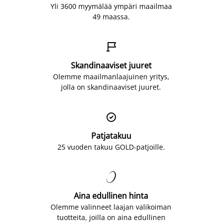
Yli 3600 myymälää ympäri maailmaa
49 maassa.

Skandinaaviset juuret
Olemme maailmanlaajuinen yritys,
jolla on skandinaaviset juuret.

Patjatakuu
25 vuoden takuu GOLD-patjoille.

Aina edullinen hinta
Olemme valinneet laajan valikoiman
tuotteita, joilla on aina edullinen