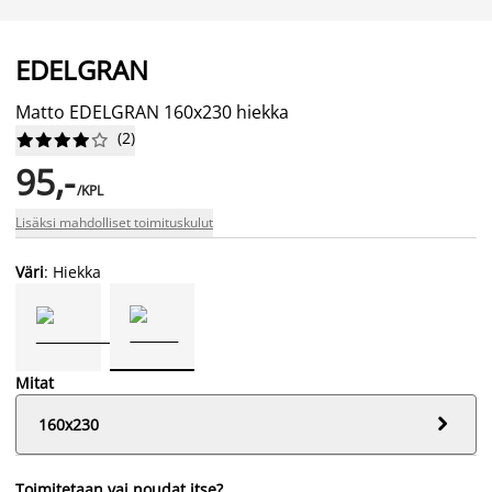
EDELGRAN
Matto EDELGRAN 160x230 hiekka
(
2
)










95,-
/KPL
Lisäksi mahdolliset toimituskulut
Väri
: Hiekka
Mitat

160x230
Toimitetaan vai noudat itse?