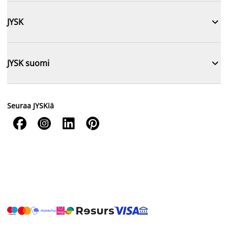

JYSK

JYSK suomi
Seuraa JYSKiä



