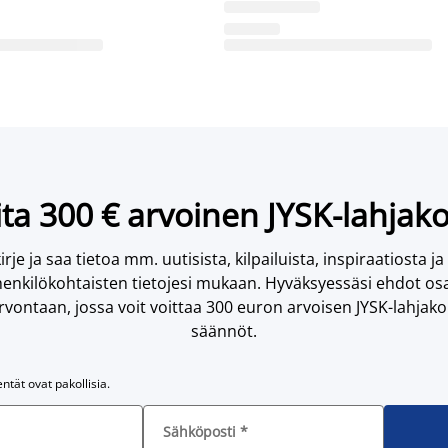
ta 300 € arvoinen JYSK-lahjako
irje ja saa tietoa mm. uutisista, kilpailuista, inspiraatiosta ja
enkilökohtaisten tietojesi mukaan. Hyväksyessäsi ehdot osa
vontaan, jossa voit voittaa 300 euron arvoisen JYSK-lahjakor
säännöt.
entät ovat pakollisia.
Sähköposti
*