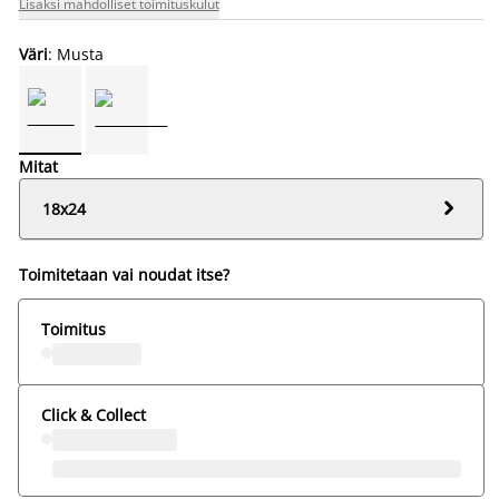
Lisäksi mahdolliset toimituskulut
Väri
: Musta
Mitat

18x24
Toimitetaan vai noudat itse?
Toimitus
Click & Collect