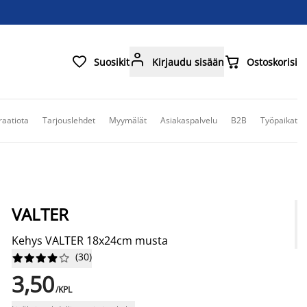



Suosikit
Kirjaudu sisään
Ostoskorisi
raatiota
Tarjouslehdet
Myymälät
Asiakaspalvelu
B2B
Työpaikat
VALTER
Kehys VALTER 18x24cm musta
(
30
)










3,50
/KPL