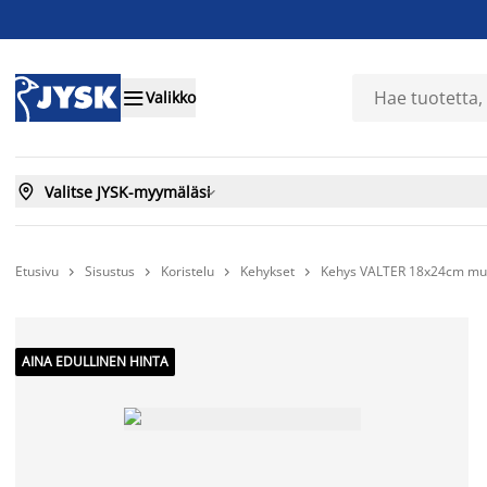

Valikko

Valitse JYSK-myymäläsi

Etusivu
Sisustus
Koristelu
Kehykset
Kehys VALTER 18x24cm mu




AINA EDULLINEN HINTA