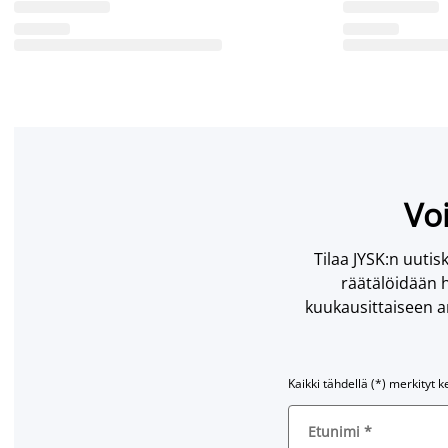
Voi
Tilaa JYSK:n uutisk
räätälöidään h
kuukausittaiseen ar
Kaikki tähdellä (*) merkityt k
Etunimi
*