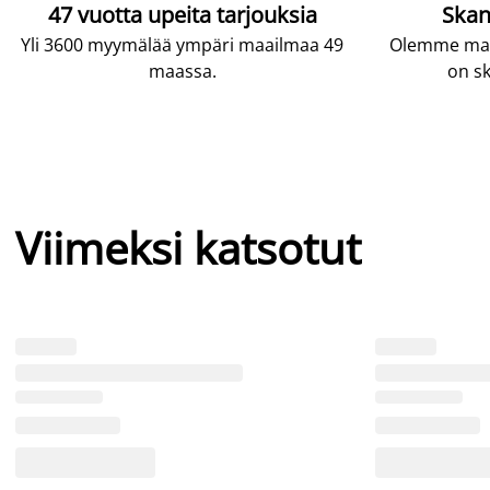
47 vuotta upeita tarjouksia
Skan
Yli 3600 myymälää ympäri maailmaa 49
Olemme maai
maassa.
on sk
Viimeksi katsotut