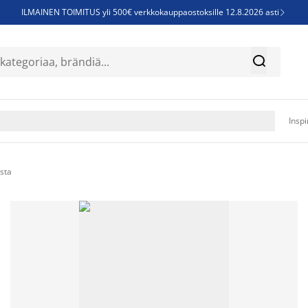
ILMAINEN TOIMITUS yli 500€ verkkokauppaostoksille 12.8.2026 asti

Parempiin uniin - Säästä jopa 60%


Sijauspatjoja - Säästä jopa 60%

Jenkkisänkyjä - Säästä jopa 60%

Inspi
sta