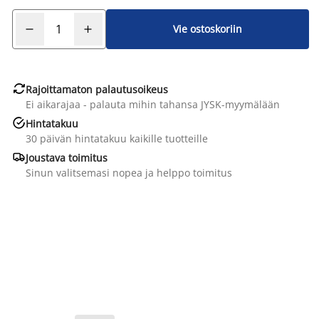
Vie ostoskoriin

Rajoittamaton palautusoikeus
Ei aikarajaa - palauta mihin tahansa JYSK-myymälään

Hintatakuu
30 päivän hintatakuu kaikille tuotteille

Joustava toimitus
Sinun valitsemasi nopea ja helppo toimitus