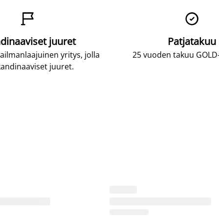


dinaaviset juuret
Patjatakuu
lmanlaajuinen yritys, jolla
25 vuoden takuu GOLD-p
andinaaviset juuret.