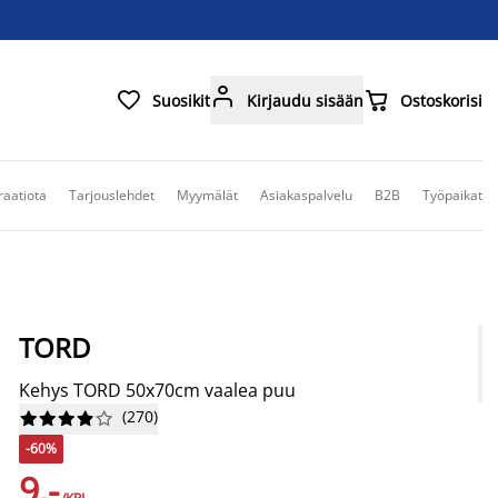



Suosikit
Kirjaudu sisään
Ostoskorisi
raatiota
Tarjouslehdet
Myymälät
Asiakaspalvelu
B2B
Työpaikat
TORD
Kehys TORD 50x70cm vaalea puu
(
270
)










-60%
9,-