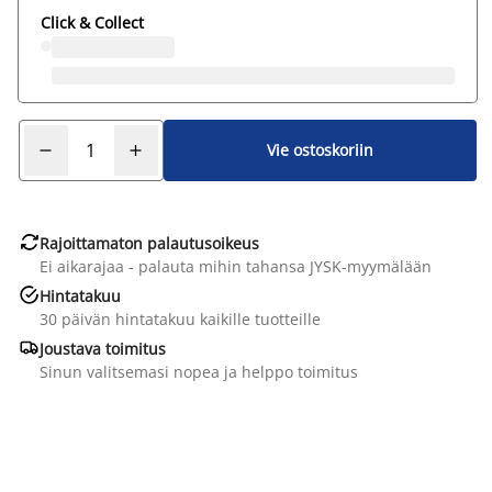
Click & Collect
Vie ostoskoriin

Rajoittamaton palautusoikeus
Ei aikarajaa - palauta mihin tahansa JYSK-myymälään

Hintatakuu
30 päivän hintatakuu kaikille tuotteille

Joustava toimitus
Sinun valitsemasi nopea ja helppo toimitus