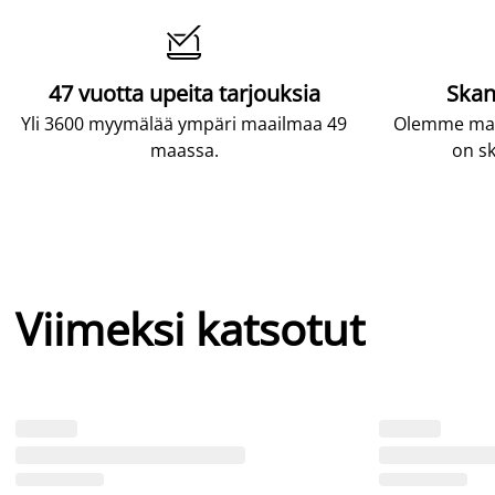

47 vuotta upeita tarjouksia
Skan
Yli 3600 myymälää ympäri maailmaa 49
Olemme maai
maassa.
on sk
Viimeksi katsotut