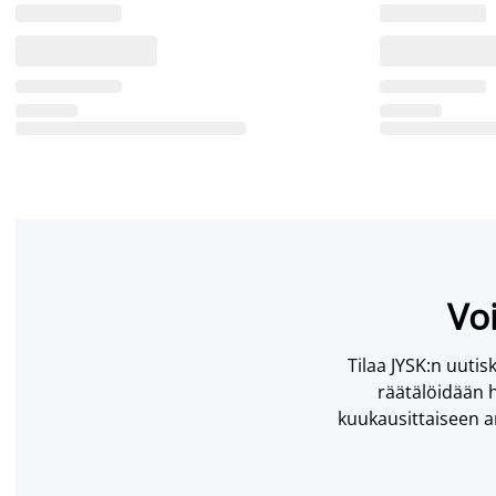
Voi
Tilaa JYSK:n uutisk
räätälöidään h
kuukausittaiseen ar