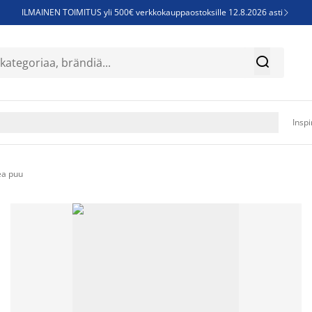
ILMAINEN TOIMITUS yli 500€ verkkokauppaostoksille 12.8.2026 asti

Parempiin uniin - Säästä jopa 60%


Sijauspatjoja - Säästä jopa 60%

Jenkkisänkyjä - Säästä jopa 60%

Inspi
ea puu