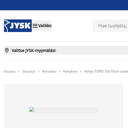

Valikko

Valitse JYSK-myymäläsi

Etusivu
Sisustus
Koristelu
Kehykset
Kehys TORD 50x70cm vaal



