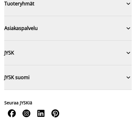

Tuoteryhmät

Asiakaspalvelu

JYSK

JYSK suomi
Seuraa JYSKiä



