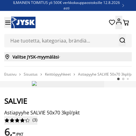
ILMAINEN TOIMITUS yli 500€ verkkokauppaostoksille 12.8.2026

asti
Parempiin uniin - Säästä jopa 60%





Sijauspatjoja - Säästä jopa 60%

Jenkkisänkyjä - Säästä jopa 60%



Valitse JYSK-myymäläsi

Etusivu
Sisustus
Keittiöpyyhkeet
Astiapyyhe SALVIE 50x70 3kpl/pkt



AINA EDULLINEN HINTA
SALVIE
Astiapyyhe SALVIE 50x70 3kpl/pkt
(
3
)










6,-
/PKT