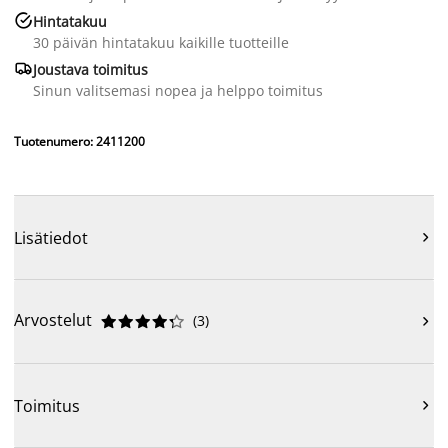

Hintatakuu
30 päivän hintatakuu kaikille tuotteille

Joustava toimitus
Sinun valitsemasi nopea ja helppo toimitus
Tuotenumero: 2411200
Lisätiedot

Arvostelut
(
3
)











Toimitus
