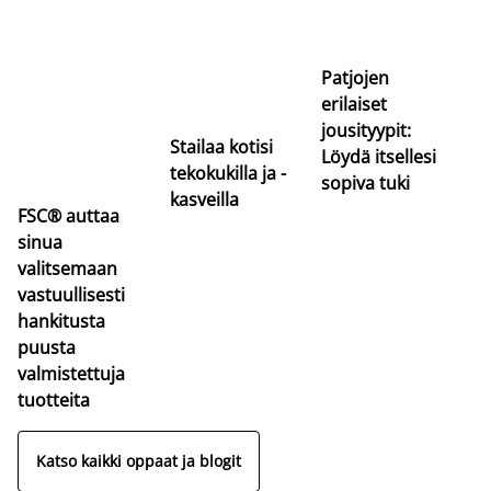
Si
uu
va
Patjojen
erilaiset
jousityypit:
Stailaa kotisi
Löydä itsellesi
tekokukilla ja -
sopiva tuki
kasveilla
FSC® auttaa
sinua
valitsemaan
vastuullisesti
hankitusta
puusta
valmistettuja
tuotteita
Katso kaikki oppaat ja blogit