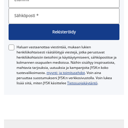
Sähköposti
*
Rekisteröidy
Haluan vastaanottaa viestintää, mukaan lukien
henkilökohtaisesti räätälöityjä viestejä, jotka perustuvat
henkilökohtaisiin tietoihini ja käyttäytymiseeni, sähköpostitse ja
kolmannen osapuolen medioissa. Näihin sisältyy inspiraatiota,
mahtavia tarjouksia, uutuuksia ja kampanjoita JYSK:n koko
tuotevalikoimasta.
myynti- ja toimitusehdot
. Voin aina
peruuttaa suostumukseni JYSK:n verkkosivustolla. Voin lukea
lisää siitä, miten JYSK käsittelee
Tietosuojakäytäntö
.