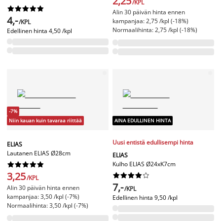
2,25
/KPL










Alin 30 päivän hinta ennen
4,-
kampanjaa: 2,75 /kpl (-18%)
/KPL
Normaalihinta: 2,75 /kpl (-18%)
Edellinen hinta
4,50 /kpl
-7%
Niin kauan kuin tavaraa riittää
AINA EDULLINEN HINTA
Uusi entistä edullisempi hinta
ELIAS
Lautanen ELIAS Ø28cm
ELIAS
Kulho ELIAS Ø24xK7cm










3,25










/KPL
7,-
Alin 30 päivän hinta ennen
/KPL
kampanjaa: 3,50 /kpl (-7%)
Edellinen hinta
9,50 /kpl
Normaalihinta: 3,50 /kpl (-7%)