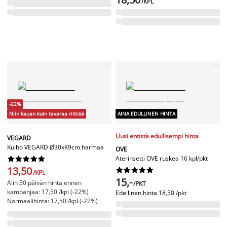
/KPL
-22%
Niin kauan kuin tavaraa riittää
AINA EDULLINEN HINTA
Uusi entistä edullisempi hinta
VEGARD
Kulho VEGARD Ø30xK9cm harmaa
OVE
Aterinsetti OVE ruskea 16 kpl/pkt










13,50










/KPL
15,-
Alin 30 päivän hinta ennen
/PKT
kampanjaa: 17,50 /kpl (-22%)
Edellinen hinta
18,50 /pkt
Normaalihinta: 17,50 /kpl (-22%)