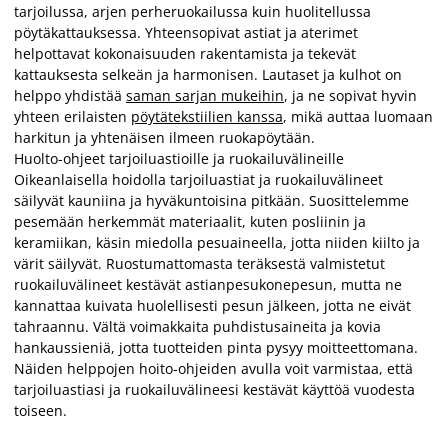
tarjoilussa, arjen perheruokailussa kuin huolitellussa
pöytäkattauksessa. Yhteensopivat astiat ja aterimet
helpottavat kokonaisuuden rakentamista ja tekevät
kattauksesta selkeän ja harmonisen. Lautaset ja kulhot on
helppo yhdistää
saman sarjan mukeihin
, ja ne sopivat hyvin
yhteen erilaisten
pöytätekstiilien kanssa
, mikä auttaa luomaan
harkitun ja yhtenäisen ilmeen ruokapöytään.
Huolto-ohjeet tarjoiluastioille ja ruokailuvälineille
Oikeanlaisella hoidolla tarjoiluastiat ja ruokailuvälineet
säilyvät kauniina ja hyväkuntoisina pitkään. Suosittelemme
pesemään herkemmät materiaalit, kuten posliinin ja
keramiikan, käsin miedolla pesuaineella, jotta niiden kiilto ja
värit säilyvät. Ruostumattomasta teräksestä valmistetut
ruokailuvälineet kestävät astianpesukonepesun, mutta ne
kannattaa kuivata huolellisesti pesun jälkeen, jotta ne eivät
tahraannu. Vältä voimakkaita puhdistusaineita ja kovia
hankaussieniä, jotta tuotteiden pinta pysyy moitteettomana.
Näiden helppojen hoito-ohjeiden avulla voit varmistaa, että
tarjoiluastiasi ja ruokailuvälineesi kestävät käyttöä vuodesta
toiseen.