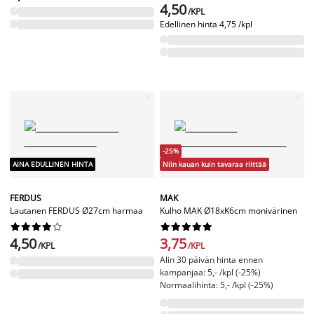
4,50
/KPL
Edellinen hinta
4,75 /kpl
-25%
AINA EDULLINEN HINTA
Niin kauan kuin tavaraa riittää
FERDUS
MAK
Lautanen FERDUS Ø27cm harmaa
Kulho MAK Ø18xK6cm monivärinen




















4,50
3,75
/KPL
/KPL
Alin 30 päivän hinta ennen
kampanjaa: 5,- /kpl (-25%)
Normaalihinta: 5,- /kpl (-25%)