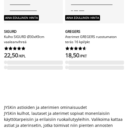
AINA EDULLINEN HINTA
AINA EDULLINEN HINTA
SIGURD
GREGERS
Kulho SIGURD Ø30xK9cm
Aterimet GREGERS ruostumaton
vaaleanvihreä
teräs 16 kpl/pkt




















22,50
18,50
/KPL
/PKT
JYSKin astioiden ja aterimien ominaisuudet
JYSKin kulhot, lautaset ja aterimet sopivat monenlaisiin
käyttötarpeisiin ja erilaisiin ruokailutyyleihin. Valikoima kattaa
astiat ja aterinsetin, jotka toimivat niin pienten annosten