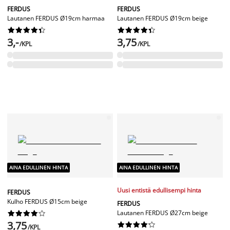
FERDUS
FERDUS
Lautanen FERDUS Ø19cm harmaa
Lautanen FERDUS Ø19cm beige




















3,-
3,75
/KPL
/KPL
AINA EDULLINEN HINTA
AINA EDULLINEN HINTA
Uusi entistä edullisempi hinta
FERDUS
Kulho FERDUS Ø15cm beige
FERDUS
Lautanen FERDUS Ø27cm beige










3,75










/KPL