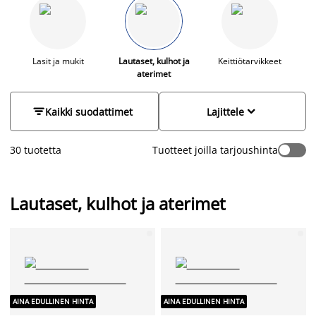
ajattomat astiat ja aterinsetin, jotka sopivat niin arjen
ruokailuhetkiin kuin juhlavampaan kattaukseen. Olipa
kyseessä kiireinen aamupala tai illallinen ystävien kanssa,
huolella valitut materiaalit ja selkeä design tuovat pöytään
yhtenäisen ja viimeistellyn ilmeen sekä täydentävät keittiön ja
Lasit ja mukit
Lautaset, kulhot ja
Keittiötarvikkeet
aterimet
ruokailutilan sisustusta.


Kaikki suodattimet
Lajittele
30 tuotetta
Tuotteet joilla tarjoushinta
Lautaset, kulhot ja aterimet
AINA EDULLINEN HINTA
AINA EDULLINEN HINTA