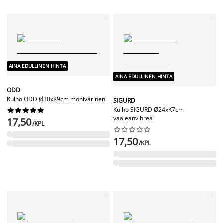
AINA EDULLINEN HINTA
AINA EDULLINEN HINTA
ODD
Kulho ODD Ø30xK9cm monivärinen
SIGURD
Kulho SIGURD Ø24xK7cm










vaaleanvihreä
17,50
/KPL










17,50
/KPL