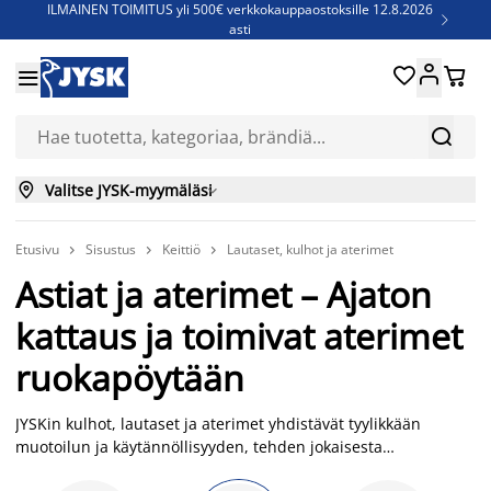
ILMAINEN TOIMITUS yli 500€ verkkokauppaostoksille 12.8.2026

asti
Parempiin uniin - Säästä jopa 60%





Sijauspatjoja - Säästä jopa 60%


Jenkkisänkyjä - Säästä jopa 60%


Valitse JYSK-myymäläsi

Etusivu
Sisustus
Keittiö
Lautaset, kulhot ja aterimet



Astiat ja aterimet – Ajaton
kattaus ja toimivat aterimet
ruokapöytään
JYSKin kulhot, lautaset ja aterimet yhdistävät tyylikkään
muotoilun ja käytännöllisyyden, tehden jokaisesta
kattauksesta toimivan ja houkuttelevan. Löydät sivulta