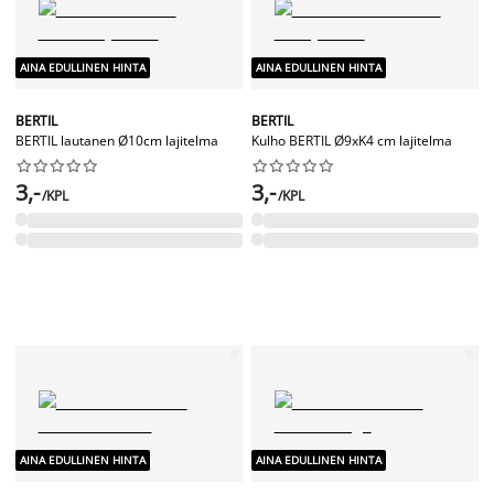
AINA EDULLINEN HINTA
AINA EDULLINEN HINTA
BERTIL
BERTIL
BERTIL lautanen Ø10cm lajitelma
Kulho BERTIL Ø9xK4 cm lajitelma




















3,-
3,-
/KPL
/KPL
AINA EDULLINEN HINTA
AINA EDULLINEN HINTA