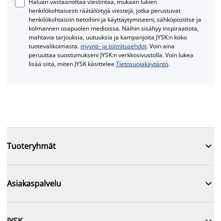
Haluan vastaanottaa viestintää, mukaan lukien
henkilökohtaisesti räätälöityjä viestejä, jotka perustuvat
henkilökohtaisiin tietoihini ja käyttäytymiseeni, sähköpostitse ja
kolmannen osapuolen medioissa. Näihin sisältyy inspiraatiota,
mahtavia tarjouksia, uutuuksia ja kampanjoita JYSK:n koko
tuotevalikoimasta.
myynti- ja toimitusehdot
. Voin aina
peruuttaa suostumukseni JYSK:n verkkosivustolla. Voin lukea
lisää siitä, miten JYSK käsittelee
Tietosuojakäytäntö
.

Tuoteryhmät

Asiakaspalvelu
JYSK