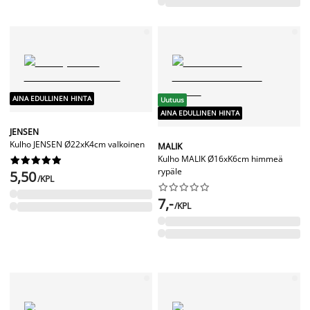
AINA EDULLINEN HINTA
Uutuus
AINA EDULLINEN HINTA
JENSEN
Kulho JENSEN Ø22xK4cm valkoinen
MALIK
Kulho MALIK Ø16xK6cm himmeä










rypäle
5,50
/KPL










7,-
/KPL