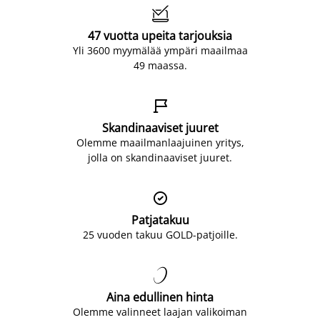

47 vuotta upeita tarjouksia
Yli 3600 myymälää ympäri maailmaa
49 maassa.

Skandinaaviset juuret
Olemme maailmanlaajuinen yritys,
jolla on skandinaaviset juuret.

Patjatakuu
25 vuoden takuu GOLD-patjoille.

Aina edullinen hinta
Olemme valinneet laajan valikoiman