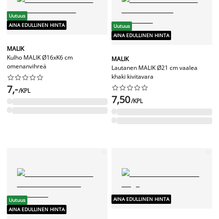
Uutuus
AINA EDULLINEN HINTA
Uutuus
AINA EDULLINEN HINTA
MALIK
Kulho MALIK Ø16xK6 cm
MALIK
omenanvihreä
Lautanen MALIK Ø21 cm vaalea
khaki kivitavara










7,-










/KPL
7,50
/KPL
AINA EDULLINEN HINTA
Uutuus
AINA EDULLINEN HINTA