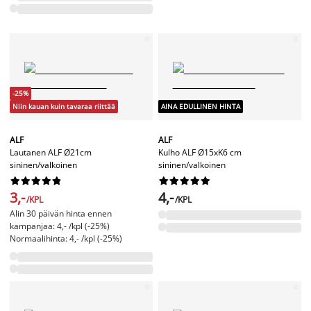
-25%
Niin kauan kuin tavaraa riittää
AINA EDULLINEN HINTA
ALF
ALF
Lautanen ALF Ø21cm
Kulho ALF Ø15xK6 cm
sininen/valkoinen
sininen/valkoinen




















3,-
4,-
/KPL
/KPL
Alin 30 päivän hinta ennen
kampanjaa: 4,- /kpl (-25%)
Normaalihinta: 4,- /kpl (-25%)