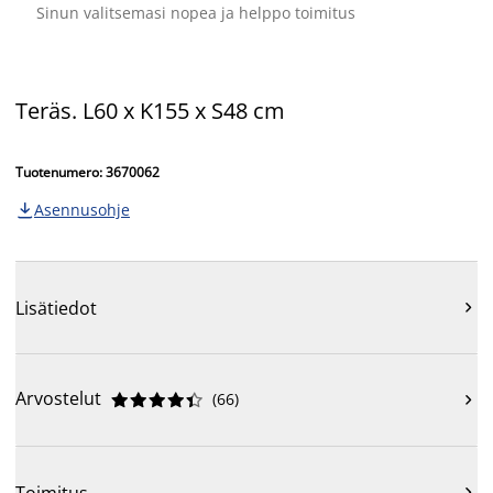
Sinun valitsemasi nopea ja helppo toimitus
Teräs. L60 x K155 x S48 cm
Tuotenumero: 3670062
Asennusohje

Lisätiedot

Arvostelut
(
66
)











