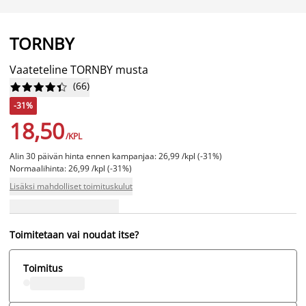
TORNBY
Vaateteline TORNBY musta
(
66
)










-31%
18,50
/KPL
Alin 30 päivän hinta ennen kampanjaa: 26,99 /kpl (-31%)
Normaalihinta: 26,99 /kpl (-31%)
Lisäksi mahdolliset toimituskulut
Toimitetaan vai noudat itse?
Toimitus