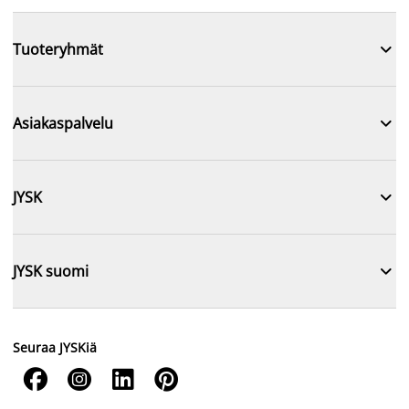

Tuoteryhmät

Asiakaspalvelu

JYSK

JYSK suomi
Seuraa JYSKiä



