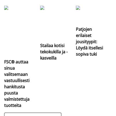
Si
uu
va
Patjojen
erilaiset
jousityypit:
Stailaa kotisi
Löydä itsellesi
tekokukilla ja -
sopiva tuki
kasveilla
FSC® auttaa
sinua
valitsemaan
vastuullisesti
hankitusta
puusta
valmistettuja
tuotteita