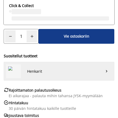
Click & Collect
Vie ostoskoriin
Suositellut tuotteet
Henkarit


Rajoittamaton palautusoikeus
Ei aikarajaa - palauta mihin tahansa JYSK-myymälään

Hintatakuu
30 päivän hintatakuu kaikille tuotteille

Joustava toimitus