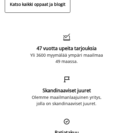
Katso kaikki oppaat ja blogit

47 vuotta upeita tarjouksia
Yli 3600 myymälää ympäri maailmaa
49 maassa.

Skandinaaviset juuret
Olemme maailmanlaajuinen yritys,
jolla on skandinaaviset juuret.

Patjatakuu