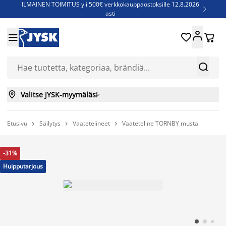
ILMAINEN TOIMITUS yli 500€ verkkokauppaostoksille 12.8.2026

asti
Parempiin uniin - Säästä jopa 60%





Sijauspatjoja - Säästä jopa 60%

Jenkkisänkyjä - Säästä jopa 60%



Valitse JYSK-myymäläsi

Etusivu
Säilytys
Vaatetelineet
Vaateteline TORNBY musta



-31%
Huipputarjous