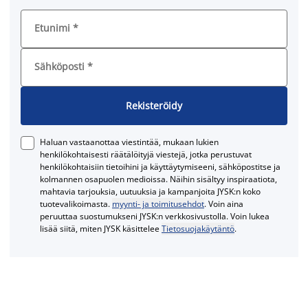
Etunimi
*
Sähköposti
*
Rekisteröidy
Haluan vastaanottaa viestintää, mukaan lukien
henkilökohtaisesti räätälöityjä viestejä, jotka perustuvat
henkilökohtaisiin tietoihini ja käyttäytymiseeni, sähköpostitse ja
kolmannen osapuolen medioissa. Näihin sisältyy inspiraatiota,
mahtavia tarjouksia, uutuuksia ja kampanjoita JYSK:n koko
tuotevalikoimasta.
myynti- ja toimitusehdot
. Voin aina
peruuttaa suostumukseni JYSK:n verkkosivustolla. Voin lukea
lisää siitä, miten JYSK käsittelee
Tietosuojakäytäntö
.