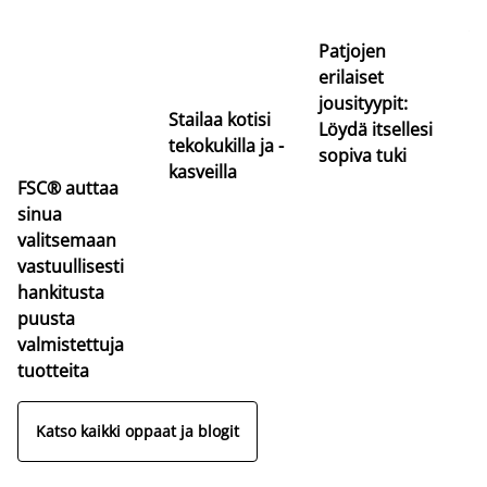
uu
va
Patjojen
erilaiset
jousityypit:
Stailaa kotisi
Löydä itsellesi
tekokukilla ja -
sopiva tuki
kasveilla
FSC® auttaa
sinua
valitsemaan
vastuullisesti
hankitusta
puusta
valmistettuja
tuotteita
Katso kaikki oppaat ja blogit