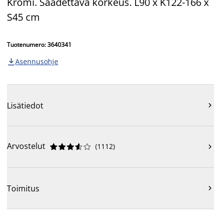
Kromi. Säädettävä korkeus. L90 x K122-166 x
S45 cm
Tuotenumero: 3640341
Asennusohje

Lisätiedot

Arvostelut
(
1112
)











Toimitus
