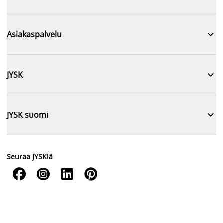

Asiakaspalvelu

JYSK

JYSK suomi
Seuraa JYSKiä



