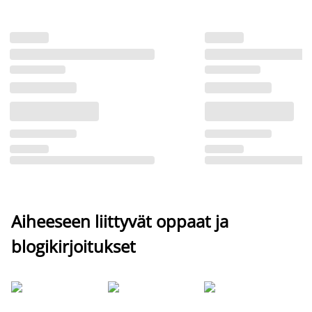
Aiheeseen liittyvät oppaat ja
blogikirjoitukset
Si