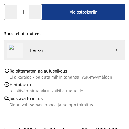
Vie ostoskoriin
Suositellut tuotteet
Henkarit


Rajoittamaton palautusoikeus
Ei aikarajaa - palauta mihin tahansa JYSK-myymälään

Hintatakuu
30 päivän hintatakuu kaikille tuotteille

Joustava toimitus
Sinun valitsemasi nopea ja helppo toimitus