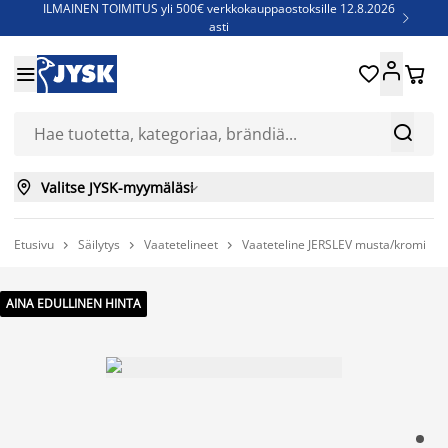
ILMAINEN TOIMITUS yli 500€ verkkokauppaostoksille 12.8.2026

asti
Parempiin uniin - Säästä jopa 60%





Sijauspatjoja - Säästä jopa 60%

Jenkkisänkyjä - Säästä jopa 60%



Valitse JYSK-myymäläsi

Etusivu
Säilytys
Vaatetelineet
Vaateteline JERSLEV musta/kromi



AINA EDULLINEN HINTA