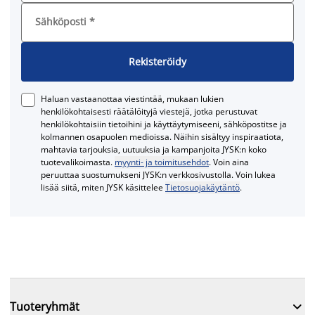
Sähköposti
*
Rekisteröidy
Haluan vastaanottaa viestintää, mukaan lukien
henkilökohtaisesti räätälöityjä viestejä, jotka perustuvat
henkilökohtaisiin tietoihini ja käyttäytymiseeni, sähköpostitse ja
kolmannen osapuolen medioissa. Näihin sisältyy inspiraatiota,
mahtavia tarjouksia, uutuuksia ja kampanjoita JYSK:n koko
tuotevalikoimasta.
myynti- ja toimitusehdot
. Voin aina
peruuttaa suostumukseni JYSK:n verkkosivustolla. Voin lukea
lisää siitä, miten JYSK käsittelee
Tietosuojakäytäntö
.

Tuoteryhmät