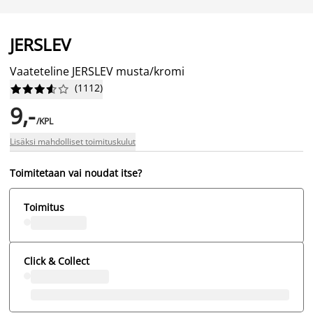
JERSLEV
Vaateteline JERSLEV musta/kromi
(
1112
)










9,-
/KPL
Lisäksi mahdolliset toimituskulut
Toimitetaan vai noudat itse?
Toimitus
Click & Collect