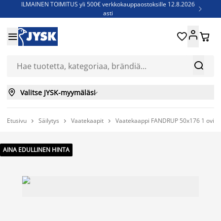
ILMAINEN TOIMITUS yli 500€ verkkokauppaostoksille 12.8.2026

asti
Parempiin uniin - Säästä jopa 60%





Sijauspatjoja - Säästä jopa 60%

Jenkkisänkyjä - Säästä jopa 60%



Valitse JYSK-myymäläsi

Etusivu
Säilytys
Vaatekaapit
Vaatekaappi FANDRUP 50x176 1 ovi v



AINA EDULLINEN HINTA