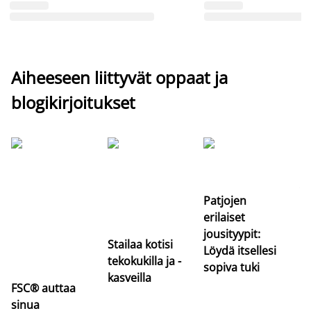
Aiheeseen liittyvät oppaat ja
blogikirjoitukset
Si
uu
va
Patjojen
erilaiset
jousityypit:
Stailaa kotisi
Löydä itsellesi
tekokukilla ja -
sopiva tuki
kasveilla
FSC® auttaa
sinua