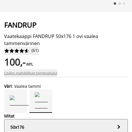
FANDRUP
Vaatekaappi FANDRUP 50x176 1 ovi vaalea
tammenvärinen
(
61
)










100,-
/KPL
Lisäksi mahdolliset toimituskulut
Väri
: Vaalea tammi
Mitat

50x176