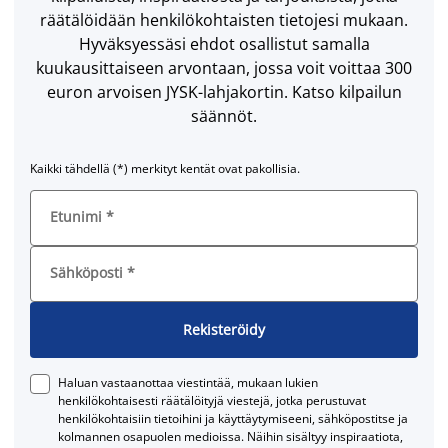
räätälöidään henkilökohtaisten tietojesi mukaan.
Hyväksyessäsi ehdot osallistut samalla
kuukausittaiseen arvontaan, jossa voit voittaa 300
euron arvoisen JYSK-lahjakortin. Katso kilpailun
säännöt.
Kaikki tähdellä (*) merkityt kentät ovat pakollisia.
Etunimi
*
Sähköposti
*
Rekisteröidy
Haluan vastaanottaa viestintää, mukaan lukien
henkilökohtaisesti räätälöityjä viestejä, jotka perustuvat
henkilökohtaisiin tietoihini ja käyttäytymiseeni, sähköpostitse ja
kolmannen osapuolen medioissa. Näihin sisältyy inspiraatiota,