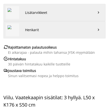
Lisätarvikkeet

Henkarit


Rajoittamaton palautusoikeus
Ei aikarajaa - palauta mihin tahansa JYSK-myymälään

Hintatakuu
30 päivän hintatakuu kaikille tuotteille

Joustava toimitus
Sinun valitsemasi nopea ja helppo toimitus
Viilu. Vaatekaapin sisätilat: 3 hyllyä. L50 x
K176 x S50 cm