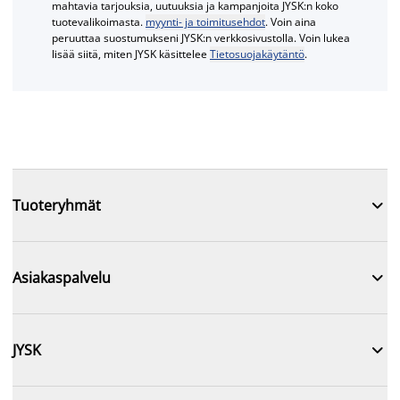
mahtavia tarjouksia, uutuuksia ja kampanjoita JYSK:n koko
tuotevalikoimasta.
myynti- ja toimitusehdot
. Voin aina
peruuttaa suostumukseni JYSK:n verkkosivustolla. Voin lukea
lisää siitä, miten JYSK käsittelee
Tietosuojakäytäntö
.

Tuoteryhmät

Asiakaspalvelu

JYSK