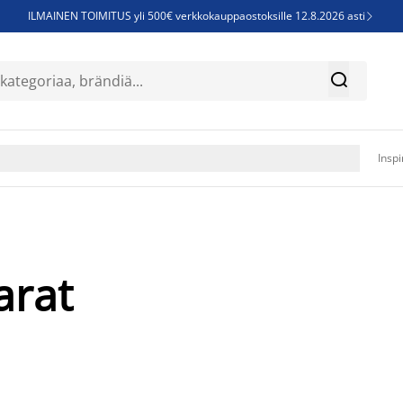
ILMAINEN TOIMITUS yli 500€ verkkokauppaostoksille 12.8.2026 asti

Parempiin uniin - Säästä jopa 60%


Sijauspatjoja - Säästä jopa 60%

Jenkkisänkyjä - Säästä jopa 60%

Inspi
arat