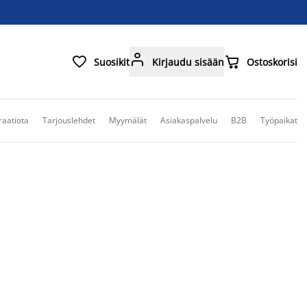



Suosikit
Kirjaudu sisään
Ostoskorisi
raatiota
Tarjouslehdet
Myymälät
Asiakaspalvelu
B2B
Työpaikat