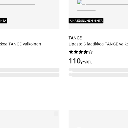
INTA
AINA EDULLINEN HINTA
TANGE
ikkoa TANGE valkoinen
Lipasto 6 laatikkoa TANGE valk










110,-
/KPL