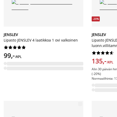
-20%
JENSLEV
JENSLEV
Lipasto JENSLEV 4 laatikkoa 1 ovi valkoinen
Lipasto JENSLE
luonn.villita




















99,-
/KPL
135,-
/KPL
Alin 30 päivän hi
(-20%)
Normaalihinta: 17