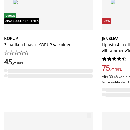
Uutuus
AINA EDULLINEN HINTA
-24%
KORUP
JENSLEV
3 laatikon lipasto KORUP valkoinen
Lipasto 4 laat
villitammenvä




















45,-
/KPL
75,-
/KPL
Alin 30 päivän hi
Normaalihinta: 99