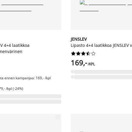
JENSLEV
V 4+4 laatikkoa
Lipasto 4+4 laatikkoa JENSLEV 
mmenvärinen










169,-
/KPL
nta ennen kampanjaa: 169,- /kpl
9,- /kpl (-24%)