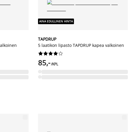
AINA EDULLINEN HINTA
TAPDRUP
valkoinen
5 laatikon lipasto TAPDRUP kapea valkoinen










85,-
/KPL