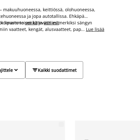
sa – makuuhuoneessa, keittiössä, olohuoneessa,
ehuoneessa ja jopa autotallissa. Ehkäpä
i lipasto toimii kätevästi esimerkiksi sängyn
valikoimamme
senkit
ja
vitriinit
.
iin vaatteet, kengät, alusvaatteet, paperit,
...
Lue lisää


jittele
Kaikki suodattimet