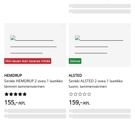
Niin kauan kuin tavaraa riittää
Uutuus
HEMDRUP
ALSTED
Senkki HEMDRUP 2 ovea 1 laatikko
Senkki ALSTED 2 ovea 1 laatikko
lämmin tammenvärinen
luonn. tammenvärinen




















155,-
159,-
/KPL
/KPL