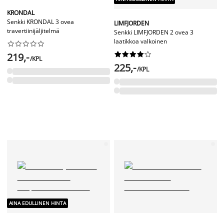
KRONDAL
Senkki KRONDAL 3 ovea
LIMFJORDEN
travertiinijäljitelmä
Senkki LIMFJORDEN 2 ovea 3
laatikkoa valkoinen




















219,-
/KPL
225,-
/KPL
AINA EDULLINEN HINTA