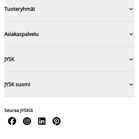

Tuoteryhmät

Asiakaspalvelu

JYSK

JYSK suomi
Seuraa JYSKiä



