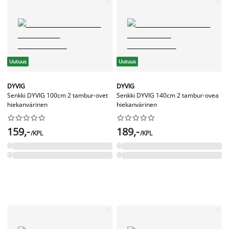
Uutuus
Uutuus
DYVIG
DYVIG
Senkki DYVIG 100cm 2 tambur-ovet
Senkki DYVIG 140cm 2 tambur-ovea
hiekanvärinen
hiekanvärinen




















159,-
189,-
/KPL
/KPL