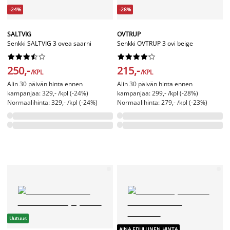
-24%
-28%
SALTVIG
OVTRUP
Senkki SALTVIG 3 ovea saarni
Senkki OVTRUP 3 ovi beige




















250,-
215,-
/KPL
/KPL
Alin 30 päivän hinta ennen
Alin 30 päivän hinta ennen
kampanjaa: 329,- /kpl (-24%)
kampanjaa: 299,- /kpl (-28%)
Normaalihinta: 329,- /kpl (-24%)
Normaalihinta: 279,- /kpl (-23%)
Uutuus
AINA EDULLINEN HINTA