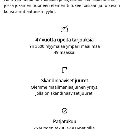
jossa jokainen huoneen elementti tukee toisiaan ja tuo esiin
kotisi ainutlaatuisen tyylin.

47 vuotta upeita tarjouksia
Yli 3600 myymälää ympäri maailmaa
49 maassa.

Skandinaaviset juuret
Olemme maailmanlaajuinen yritys,
jolla on skandinaaviset juuret.

Patjatakuu
25 vuoden takuu GOLD-patjoille.