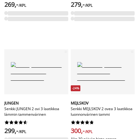
269,-
279,-
/KPL
/KPL
-24%
JUNGEN
MEJLSKOV
Senkki JUNGEN 2 ovi 3 laatikkoa
Senkki MEJLSKOV 2 ovea 3 laatikkoa
lämmin tammenvärinen
luonnonvärinen tammi




















299,-
300,-
/KPL
/KPL
Alin 30 päivän hinta ennen