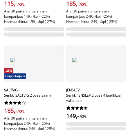
115,-
185,-
/KPL
/KPL
Alin 30 päivän hinta ennen
Alin 30 päivän hinta ennen
kampanjaa: 149,- /kpl (-22%)
kampanjaa: 249,- /kpl (-25%)
Normaalihinta: 159,- /kpl (-27%)
Normaalihinta: 249,- /kpl (-25%)
-25%
Huipputarjous
SALTVIG
JENSLEV
Senkki SALTVIG 2 ovea saarni
Senkki JENSLEV 2 ovea 4 laatikkoa
valkoinen




















185,-
/KPL
149,-
/KPL
Alin 30 päivän hinta ennen
kampanjaa: 249,- /kpl (-25%)
Normaalihinta: 249,- /kpl (-25%)