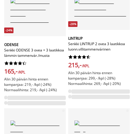
-28%
-24%
LINTRUP
Senkki LINTRUP 2 ovea 3 laatikkoa
ODENSE
luonn.villitammenvärinen
Senkki ODENSE 3 ovea + 3 laatikkoa
lämmin tammenvär./musta




















215,-
/KPL
165,-
/KPL
Alin 30 päivän hinta ennen
kampanjaa: 299,- /kpl (-28%)
Alin 30 päivän hinta ennen
Normaalihinta: 269,- /kpl (-20%)
kampanjaa: 219,- /kpl (-24%)
Normaalihinta: 219,- /kpl (-24%)