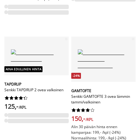
AINA EDULLINEN HINTA
-24%
TAPDRUP
Senkki TAPDRUP 2 ovea valkoinen
GAMTOFTE
Senkki GAMTOFTE 3 ovea lämmin










tammi/valkoinen
125,-
/KPL










150,-
/KPL
Alin 30 päivän hinta ennen
kampanjaa: 199,- /kpl (-24%)
Normaalihinta: 199,- /kpl (-24%)