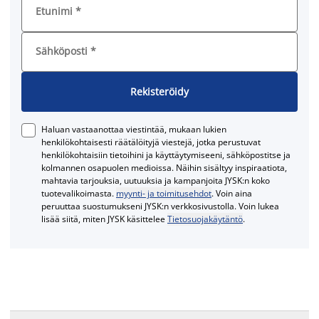
Etunimi
*
Sähköposti
*
Rekisteröidy
Haluan vastaanottaa viestintää, mukaan lukien
henkilökohtaisesti räätälöityjä viestejä, jotka perustuvat
henkilökohtaisiin tietoihini ja käyttäytymiseeni, sähköpostitse ja
kolmannen osapuolen medioissa. Näihin sisältyy inspiraatiota,
mahtavia tarjouksia, uutuuksia ja kampanjoita JYSK:n koko
tuotevalikoimasta.
myynti- ja toimitusehdot
. Voin aina
peruuttaa suostumukseni JYSK:n verkkosivustolla. Voin lukea
lisää siitä, miten JYSK käsittelee
Tietosuojakäytäntö
.