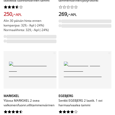
laatikkoa luonnonvärinen tammi
tammenvärinen/polyrottinki




















250,-
269,-
/KPL
/KPL
Alin 30 päivän hinta ennen
kampanjaa: 329,- /kpl (-24%)
Normaalihinta: 329,- /kpl (-24%)
MARKSKEL
EGEBJERG
Yläosa MARKSKEL 2 ovea
Senkki EGEBJERG 2 laatik. 1 ovi
valkoinen/luonn.villitammenvärinen
harmaa/vaalea tammi



















