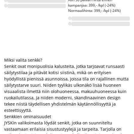
kampanjaa: 399,- /kpl (-24%)
Normaalihinta: 399,- /kpl (-24%)
Miksi valita senkki?
Senkit ovat monipuolisia kalusteita, jotka tarjoavat runsaasti
säilytystilaa ja pitävät kotisi siistinä, mikä on erityisen
hyödyllistä pienissä asunnoissa, joissa tila on rajallinen mutta
säilytystarve suuri. Niiden tyylikäs ulkonäkö lisää huoneen
visuaalista ilmettä niin olohuoneessa, makuuhuoneessa kuin
ruokailutilassa, ja niiden moderni, skandinaavinen design
tekee niistä täydellisen yhdistelmän käytännöllisyyttä ja
esteettisyyttä.
Senkkien ominaisuudet
JYSKin valikoimasta löydät senkit, jotka on suunniteltu
vastaamaan erilaisia sisustustyylejä ja tarpeita. Tarjolla on