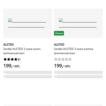
Uutuus
ALSTED
ALSTED
Senkki ALSTED 3 ovea luonn.
Senkki ALSTED 3 ovea tumma
tammenvärinen
tammenvärinen




















199,-
199,-
/KPL
/KPL