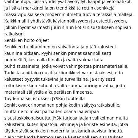
vaihtoehtoja, joissa yhdistyvät avohyllyt, kaapit ja vetolaatikot,
ja lisäksi markkinoilla on trendikkäitä rottinkisenkkejä,
massiivipuisia sekä modernin ilmettä tuovia teräksisiä malleja.
Kaikki mallit yhdistävät käytännöllisyyden ja esteettisyyden,
jolloin löydät varmasti juuri sinun kotisi sisustukseen sopivan
ratkaisun.
Senkkien hoito-ohjeet
Senkkien huoltaminen on vaivatonta ja pitää kalusteet
kauniina pitkään. Pyyhi senkin pinnat säännöllisesti
pehmeällä, kostealla liinalla ja vältä voimakkaita
puhdistusaineita, jotka voivat vahingoittaa pintamateriaalia.
Tarkista ajoittain ruuvit ja kiinnikkeet varmistaaksesi, että
kalusteet pysyvät tukevina ja turvallisina, ja erityisesti
rottinkisenkkien kohdalla vältä suoraa auringonvaloa, jotta
materiaali säilyttää alkuperäisen ilmeensä.
Täydennä sisustuksesi JYSKin tuotteilla
Senkit ovat erinomainen pohja kodin säilytysratkaisuille,
mutta ne toimivat parhaiten osana laajempaa
sisustuskokonaisuutta. JYSK tarjoaa laajan valikoiman muita
kalusteita, kuten lipastoja, vitriinejä ja koriste-esineitä, jotka
täydentävät senkkien modernia ja skandinaavista ilmettä.
Näin voit luoda harmonisen ja käytännöllisen sisustuksen,