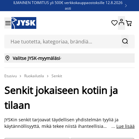
ILMAINEN TOIMITUS yli 500€ verkkokauppaostoksille 12.8.2026

asti
Parempiin uniin - Säästä jopa 60%





Sijauspatjoja - Säästä jopa 60%

Jenkkisänkyjä - Säästä jopa 60%



Valitse JYSK-myymäläsi

Etusivu
Ruokailutila
Senkit


Senkit jokaiseen kotiin ja
tilaan
JYSKin senkit tarjoavat täydellisen yhdistelmän tyyliä ja
käytännöllisyyttä, mikä tekee niistä ihanteellisia
...
Lue lisää
säilytysratkaisuja niille, jotka haluavat lisätä säilytystilaa