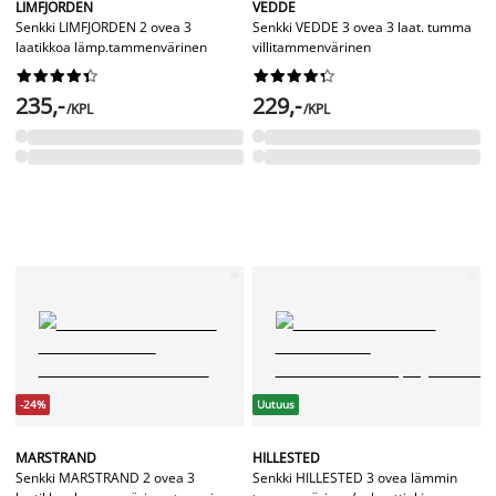
LIMFJORDEN
VEDDE
Senkki LIMFJORDEN 2 ovea 3
Senkki VEDDE 3 ovea 3 laat. tumma
laatikkoa lämp.tammenvärinen
villitammenvärinen




















235,-
229,-
/KPL
/KPL
-24%
Uutuus
MARSTRAND
HILLESTED
Senkki MARSTRAND 2 ovea 3
Senkki HILLESTED 3 ovea lämmin