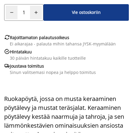
Vie ostoskoriin

Rajoittamaton palautusoikeus
Ei aikarajaa - palauta mihin tahansa JYSK-myymälään

Hintatakuu
30 päivän hintatakuu kaikille tuotteille

Joustava toimitus
Sinun valitsemasi nopea ja helppo toimitus
Ruokapöytä, jossa on musta keraaminen
pöytälevy ja mustat teräsjalat. Keraaminen
pöytälevy kestää naarmuja ja tahroja, ja sen
lämmönkestävien ominaisuuksien ansiosta