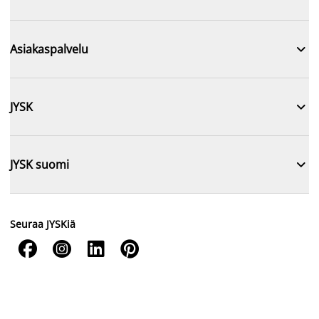

Asiakaspalvelu

JYSK

JYSK suomi
Seuraa JYSKiä



