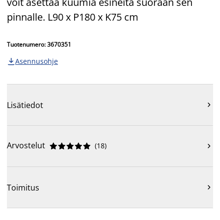
voit asettaa kuumia esineitä suoraan sen
pinnalle. L90 x P180 x K75 cm
Tuotenumero: 3670351
Asennusohje

Lisätiedot

Arvostelut
(
18
)











Toimitus
