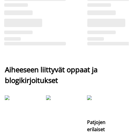
Aiheeseen liittyvät oppaat ja
blogikirjoitukset
Si
uu
va
Patjojen
erilaiset