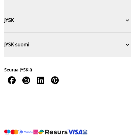

JYSK

JYSK suomi
Seuraa JYSKiä



