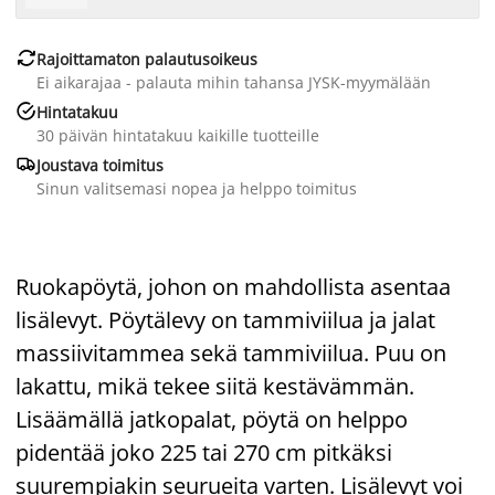

Rajoittamaton palautusoikeus
Ei aikarajaa - palauta mihin tahansa JYSK-myymälään

Hintatakuu
30 päivän hintatakuu kaikille tuotteille

Joustava toimitus
Sinun valitsemasi nopea ja helppo toimitus
Ruokapöytä, johon on mahdollista asentaa
lisälevyt. Pöytälevy on tammiviilua ja jalat
massiivitammea sekä tammiviilua. Puu on
lakattu, mikä tekee siitä kestävämmän.
Lisäämällä jatkopalat, pöytä on helppo
pidentää joko 225 tai 270 cm pitkäksi
suurempiakin seurueita varten. Lisälevyt voi