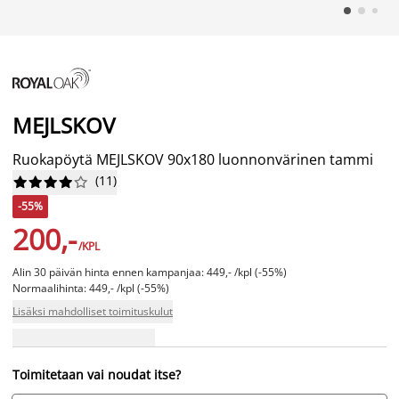
MEJLSKOV
Ruokapöytä MEJLSKOV 90x180 luonnonvärinen tammi
(
11
)










-55%
200,-
/KPL
Alin 30 päivän hinta ennen kampanjaa: 449,- /kpl (-55%)
Normaalihinta: 449,- /kpl (-55%)
Lisäksi mahdolliset toimituskulut
Toimitetaan vai noudat itse?