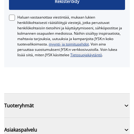
Rekisteröidy
Haluan vastaanottaa viestintää, mukaan lukien
henkilökohtaisesti räätälöityjä viestejä, jotka perustuvat
henkilökohtaisiin tietoihini ja käyttäytymiseeni, sähköpostitse ja
kolmannen osapuolen medioissa. Näihin sisältyy inspiraatiota,
mahtavia tarjouksia, uutuuksia ja kampanjoita JYSK:n koko
tuotevalikoimasta.
myynti- ja toimitusehdot
. Voin aina
peruuttaa suostumukseni JYSK:n verkkosivustolla. Voin lukea
lisää siitä, miten JYSK käsittelee
Tietosuojakäytäntö
.

Tuoteryhmät

Asiakaspalvelu