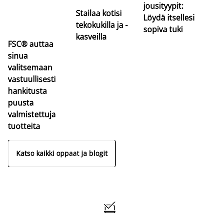
jousityypit:
Stailaa kotisi
Löydä itsellesi
tekokukilla ja -
sopiva tuki
kasveilla
FSC® auttaa
sinua
valitsemaan
vastuullisesti
hankitusta
puusta
valmistettuja
tuotteita
Katso kaikki oppaat ja blogit
