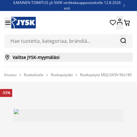
ILMAINEN TOIMITUS yli 500€ verkkokauppaostoksille 12.8.2026

asti
Parempiin uniin - Säästä jopa 60%





Sijauspatjoja - Säästä jopa 60%

Jenkkisänkyjä - Säästä jopa 60%



Valitse JYSK-myymäläsi

Etusivu
Ruokailutila
Ruokapöydät
Ruokapöytä MEJLSKOV 90x180 lu



-55%