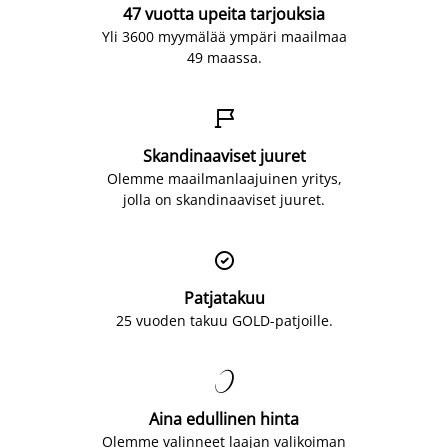
47 vuotta upeita tarjouksia
Yli 3600 myymälää ympäri maailmaa
49 maassa.

Skandinaaviset juuret
Olemme maailmanlaajuinen yritys,
jolla on skandinaaviset juuret.

Patjatakuu
25 vuoden takuu GOLD-patjoille.

Aina edullinen hinta
Olemme valinneet laajan valikoiman