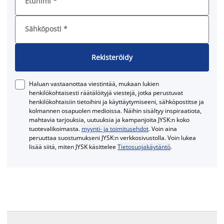
Etunimi
*
Sähköposti
*
Rekisteröidy
Haluan vastaanottaa viestintää, mukaan lukien
henkilökohtaisesti räätälöityjä viestejä, jotka perustuvat
henkilökohtaisiin tietoihini ja käyttäytymiseeni, sähköpostitse ja
kolmannen osapuolen medioissa. Näihin sisältyy inspiraatiota,
mahtavia tarjouksia, uutuuksia ja kampanjoita JYSK:n koko
tuotevalikoimasta.
myynti- ja toimitusehdot
. Voin aina
peruuttaa suostumukseni JYSK:n verkkosivustolla. Voin lukea
lisää siitä, miten JYSK käsittelee
Tietosuojakäytäntö
.