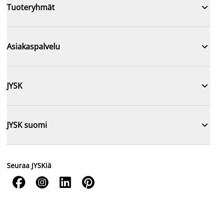

Tuoteryhmät

Asiakaspalvelu

JYSK

JYSK suomi
Seuraa JYSKiä



