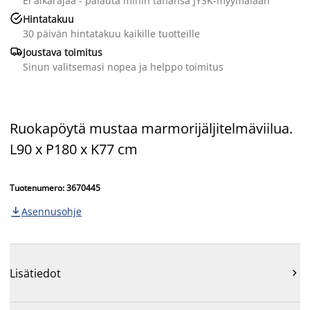
Ei aikarajaa - palauta mihin tahansa JYSK-myymälään

Hintatakuu
30 päivän hintatakuu kaikille tuotteille

Joustava toimitus
Sinun valitsemasi nopea ja helppo toimitus
Ruokapöytä mustaa marmorijäljitelmäviilua.
L90 x P180 x K77 cm
Tuotenumero: 3670445
Asennusohje

Lisätiedot
