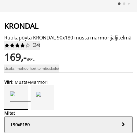
KRONDAL
Ruokapöytä KRONDAL 90x180 musta marmorijäljitelmä
(
24
)










169,-
/KPL
Lisäksi mahdolliset toimituskulut
Väri
: Musta+Marmori
Mitat

L90xP180