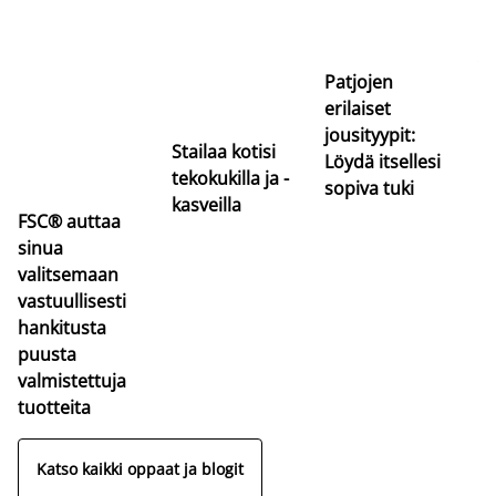
Si
uu
va
Patjojen
erilaiset
jousityypit:
Stailaa kotisi
Löydä itsellesi
tekokukilla ja -
sopiva tuki
kasveilla
FSC® auttaa
sinua
valitsemaan
vastuullisesti
hankitusta
puusta
valmistettuja
tuotteita
Katso kaikki oppaat ja blogit