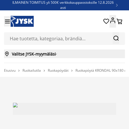
ILMAINEN TOIMITUS yli 500€ verkkokauppaostoksille 12.8.2026

asti
Parempiin uniin - Säästä jopa 60%





Sijauspatjoja - Säästä jopa 60%

Jenkkisänkyjä - Säästä jopa 60%



Valitse JYSK-myymäläsi

Etusivu
Ruokailutila
Ruokapöydät
Ruokapöytä KRONDAL 90x180 mus


