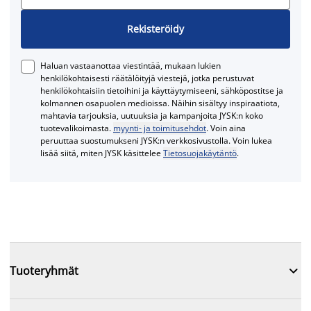
Rekisteröidy
Haluan vastaanottaa viestintää, mukaan lukien
henkilökohtaisesti räätälöityjä viestejä, jotka perustuvat
henkilökohtaisiin tietoihini ja käyttäytymiseeni, sähköpostitse ja
kolmannen osapuolen medioissa. Näihin sisältyy inspiraatiota,
mahtavia tarjouksia, uutuuksia ja kampanjoita JYSK:n koko
tuotevalikoimasta.
myynti- ja toimitusehdot
. Voin aina
peruuttaa suostumukseni JYSK:n verkkosivustolla. Voin lukea
lisää siitä, miten JYSK käsittelee
Tietosuojakäytäntö
.

Tuoteryhmät