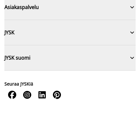

Asiakaspalvelu

JYSK

JYSK suomi
Seuraa JYSKiä



