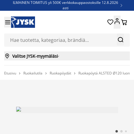
ILMAINEN TOIMITUS yli 500€ verkkokauppaostoksille 12.8.2026

asti
Parempiin uniin - Säästä jopa 60%





Sijauspatjoja - Säästä jopa 60%

Jenkkisänkyjä - Säästä jopa 60%



Valitse JYSK-myymäläsi

Etusivu
Ruokailutila
Ruokapöydät
Ruokapöytä ALSTED Ø120 luonn


