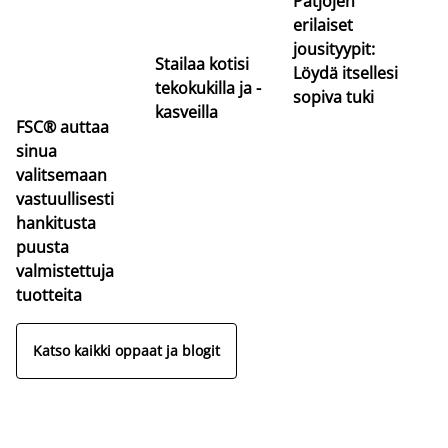
Patjojen
erilaiset
jousityypit:
Stailaa kotisi
Löydä itsellesi
tekokukilla ja -
sopiva tuki
kasveilla
FSC® auttaa
sinua
valitsemaan
vastuullisesti
hankitusta
puusta
valmistettuja
tuotteita
Katso kaikki oppaat ja blogit