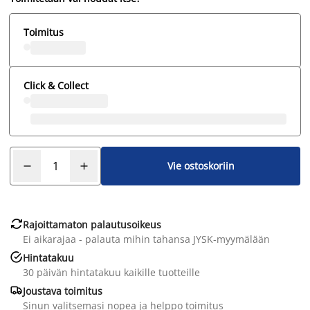
Toimitus
Click & Collect
Vie ostoskoriin

Rajoittamaton palautusoikeus
Ei aikarajaa - palauta mihin tahansa JYSK-myymälään

Hintatakuu
30 päivän hintatakuu kaikille tuotteille

Joustava toimitus
Sinun valitsemasi nopea ja helppo toimitus