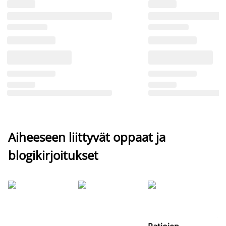
Aiheeseen liittyvät oppaat ja
blogikirjoitukset
Si
uu
va