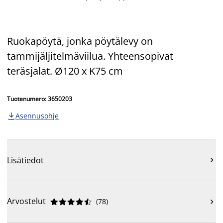
Ruokapöytä, jonka pöytälevy on
tammijäljitelmäviilua. Yhteensopivat
teräsjalat. Ø120 x K75 cm
Tuotenumero: 3650203
Asennusohje

Lisätiedot

Arvostelut
(
78
)










