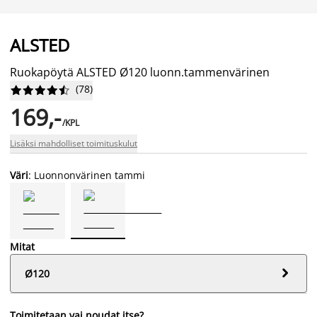
ALSTED
Ruokapöytä ALSTED Ø120 luonn.tammenvärinen
(
78
)










169,-
/KPL
Lisäksi mahdolliset toimituskulut
Väri
: Luonnonvärinen tammi
Mitat

Ø120
Toimitetaan vai noudat itse?