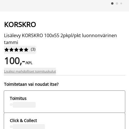
KORSKRO
Lisälevy KORSKRO 100x55 2pkpl/pkt luonnonvärinen
tammi
(
3
)










100,-
/KPL
Lisäksi mahdolliset toimituskulut
Toimitetaan vai noudat itse?
Toimitus
Click & Collect