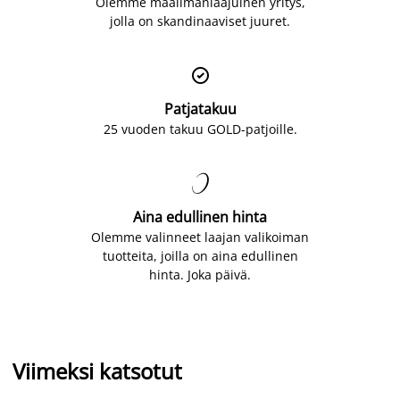
Olemme maailmanlaajuinen yritys,
jolla on skandinaaviset juuret.

Patjatakuu
25 vuoden takuu GOLD-patjoille.

Aina edullinen hinta
Olemme valinneet laajan valikoiman
tuotteita, joilla on aina edullinen
hinta. Joka päivä.
Viimeksi katsotut