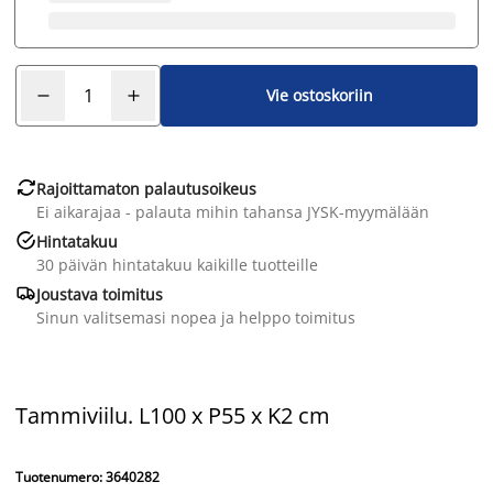
Vie ostoskoriin

Rajoittamaton palautusoikeus
Ei aikarajaa - palauta mihin tahansa JYSK-myymälään

Hintatakuu
30 päivän hintatakuu kaikille tuotteille

Joustava toimitus
Sinun valitsemasi nopea ja helppo toimitus
Tammiviilu. L100 x P55 x K2 cm
Tuotenumero: 3640282