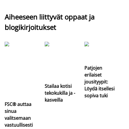
Aiheeseen liittyvät oppaat ja
blogikirjoitukset
Si
uu
va
Patjojen
erilaiset
jousityypit:
Stailaa kotisi
Löydä itsellesi
tekokukilla ja -
sopiva tuki
kasveilla
FSC® auttaa
sinua
valitsemaan
vastuullisesti