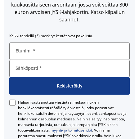
kuukausittaiseen arvontaan, jossa voit voittaa 300
euron arvoisen JYSK-lahjakortin. Katso kilpailun
säännöt.
Kaikki tähdellä (*) merkityt kentät ovat pakollisia.
Etunimi
*
Sähköposti
*
Rekisteröidy
Haluan vastaanottaa viestintää, mukaan lukien
henkilökohtaisesti räätälöityjä viestejä, jotka perustuvat
henkilökohtaisiin tietoihini ja käyttäytymiseeni, sähköpostitse ja
kolmannen osapuolen medioissa. Näihin sisältyy inspiraatiota,
mahtavia tarjouksia, uutuuksia ja kampanjoita JYSK:n koko
tuotevalikoimasta.
myynti- ja toimitusehdot
. Voin aina
peruuttaa suostumukseni JYSK:n verkkosivustolla. Voin lukea