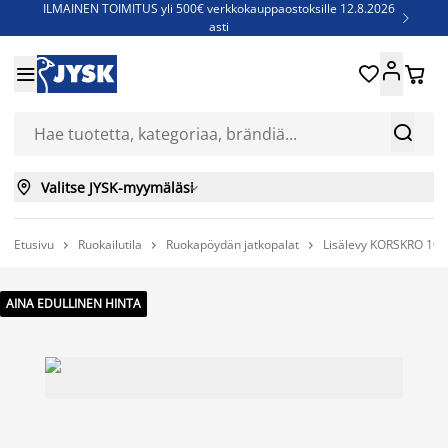
ILMAINEN TOIMITUS yli 500€ verkkokauppaostoksille 12.8.2026

asti
Parempiin uniin - Säästä jopa 60%





Sijauspatjoja - Säästä jopa 60%

Jenkkisänkyjä - Säästä jopa 60%



Valitse JYSK-myymäläsi

Etusivu
Ruokailutila
Ruokapöydän jatkopalat
Lisälevy KORSKRO 100



AINA EDULLINEN HINTA