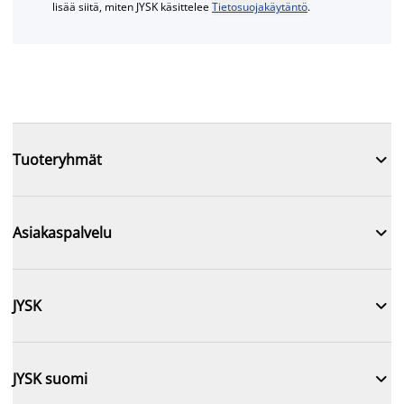
lisää siitä, miten JYSK käsittelee
Tietosuojakäytäntö
.

Tuoteryhmät

Asiakaspalvelu

JYSK

JYSK suomi