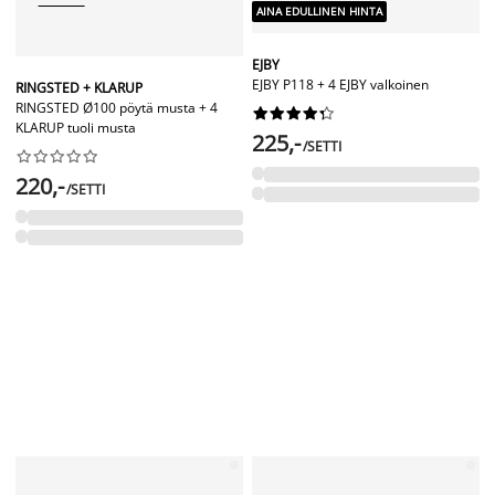
AINA EDULLINEN HINTA
EJBY
EJBY P118 + 4 EJBY valkoinen
RINGSTED + KLARUP
RINGSTED Ø100 pöytä musta + 4










KLARUP tuoli musta
225,-
/SETTI










220,-
/SETTI