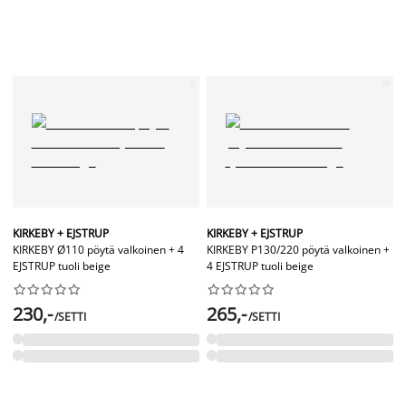
KIRKEBY + EJSTRUP
KIRKEBY + EJSTRUP
KIRKEBY Ø110 pöytä valkoinen + 4
KIRKEBY P130/220 pöytä valkoinen +
EJSTRUP tuoli beige
4 EJSTRUP tuoli beige




















230,-
265,-
/SETTI
/SETTI