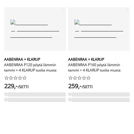
AABENRAA + KLARUP
AABENRAA + KLARUP
AABENRAA P120 pöytä lämmin
AABENRAA P160 pöytä lämmin
tammi + 4 KLARUP tuolia musta
tammi + 4 KLARUP tuolia musta




















229,-
259,-
/SETTI
/SETTI