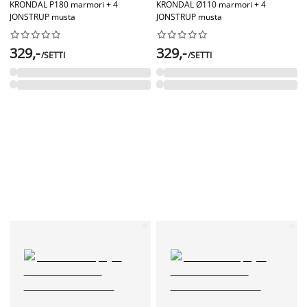
KRONDAL P180 marmori + 4
KRONDAL Ø110 marmori + 4
JONSTRUP musta
JONSTRUP musta




















329,-
329,-
/SETTI
/SETTI