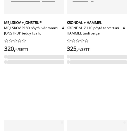
MEJLSKOV + JONSTRUP
KRONDAL + HAMMEL
MEJLSKOV P180 pöytä lvär.tammi + 4
KRONDAL Ø110 pöytä tarvertiini + 4
JONSTRUP teddy l.valk.
HAMMEL tuoli beige




















320,-
325,-
/SETTI
/SETTI