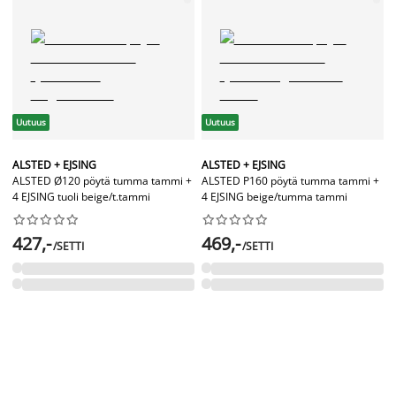
Uutuus
Uutuus
ALSTED + EJSING
ALSTED + EJSING
ALSTED Ø120 pöytä tumma tammi +
ALSTED P160 pöytä tumma tammi +
4 EJSING tuoli beige/t.tammi
4 EJSING beige/tumma tammi




















427,-
469,-
/SETTI
/SETTI