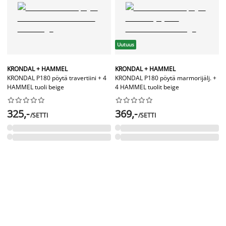
Uutuus
KRONDAL + HAMMEL
KRONDAL + HAMMEL
KRONDAL P180 pöytä travertiini + 4
KRONDAL P180 pöytä marmorijälj. +
HAMMEL tuoli beige
4 HAMMEL tuolit beige




















325,-
369,-
/SETTI
/SETTI