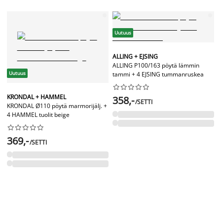
Uutuus
ALLING + EJSING
ALLING P100/163 pöytä lämmin
Uutuus
tammi + 4 EJSING tummanruskea










KRONDAL + HAMMEL
358,-
/SETTI
KRONDAL Ø110 pöytä marmorijälj. +
4 HAMMEL tuolit beige










369,-
/SETTI