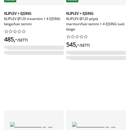
KLIPLEV + EJSING
KLIPLEV + EJSING
KLIPLEV Ø120 travertiini + 4 EJSING
KLIPLEV Ø120 pöytä
beige/lvär.tammi
marmori/lvär.tammi + 4 EJSING tuoli
beige




















485,-
/SETTI
545,-
/SETTI