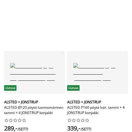
Uutuus
Uutuus
ALSTED + JONSTRUP
ALSTED + JONSTRUP
ALSTED Ø120 pöytä luonnonvärinen
ALSTED P160 pöytä lvär. tammi + 4
tammi + 4 JONSTRUP konjakki
JONSTRUP konjakki




















289,-
339,-
/SETTI
/SETTI