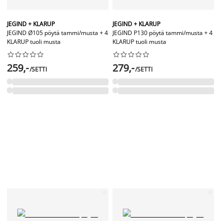
JEGIND + KLARUP
JEGIND + KLARUP
JEGIND Ø105 pöytä tammi/musta + 4
JEGIND P130 pöytä tammi/musta + 4
KLARUP tuoli musta
KLARUP tuoli musta




















259,-
279,-
/SETTI
/SETTI