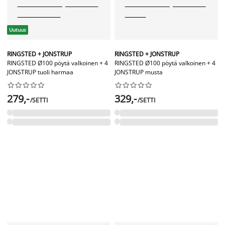
Uutuus
RINGSTED + JONSTRUP
RINGSTED + JONSTRUP
RINGSTED Ø100 pöytä valkoinen + 4
RINGSTED Ø100 pöytä valkoinen + 4
JONSTRUP tuoli harmaa
JONSTRUP musta




















279,-
329,-
/SETTI
/SETTI