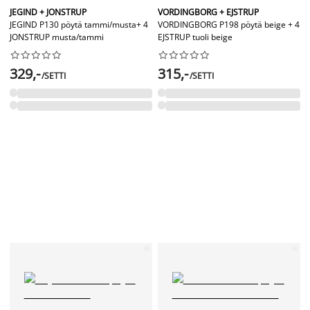
JEGIND + JONSTRUP
VORDINGBORG + EJSTRUP
JEGIND P130 pöytä tammi/musta+ 4
VORDINGBORG P198 pöytä beige + 4
JONSTRUP musta/tammi
EJSTRUP tuoli beige




















329,-
315,-
/SETTI
/SETTI