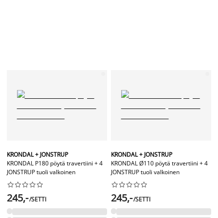
KRONDAL + JONSTRUP
KRONDAL + JONSTRUP
KRONDAL P180 pöytä travertiini + 4
KRONDAL Ø110 pöytä travertiini + 4
JONSTRUP tuoli valkoinen
JONSTRUP tuoli valkoinen




















245,-
245,-
/SETTI
/SETTI