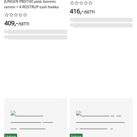
JUNGEN P80/160 pötä lämmin










tammi + 4 ROSTRUP tuoli hiekka
416,-
/SETTI










409,-
/SETTI
Uutuus
Uutuus