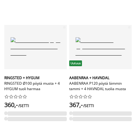
Uutuus
RINGSTED + HYGUM
AABENRAA + HAVNDAL
RINGSTED Ø100 pöytä musta + 4
AABENRAA P120 pöytä lämmin
HYGUM tuoli harmaa
tammi + 4 HAVNDAL tuolia musta




















360,-
367,-
/SETTI
/SETTI