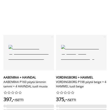
AABENRAA + HAVNDAL
VORDINGBORG + HAMMEL
AABENRAA P160 pöytä lämmin
VORDINGBORG P198 pöytä beige + 4
tammi + 4 HAVNDAL tuoli musta
HAMMEL tuoli beige




















397,-
375,-
/SETTI
/SETTI