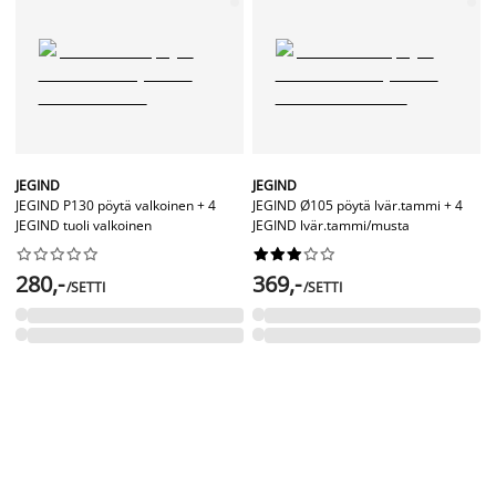
JEGIND
JEGIND
JEGIND P130 pöytä valkoinen + 4
JEGIND Ø105 pöytä lvär.tammi + 4
JEGIND tuoli valkoinen
JEGIND lvär.tammi/musta




















280,-
369,-
/SETTI
/SETTI