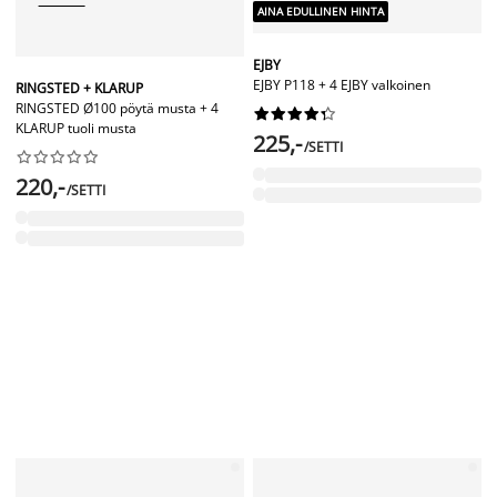
AINA EDULLINEN HINTA
EJBY
EJBY P118 + 4 EJBY valkoinen
RINGSTED + KLARUP
RINGSTED Ø100 pöytä musta + 4










KLARUP tuoli musta
225,-
/SETTI










220,-
/SETTI