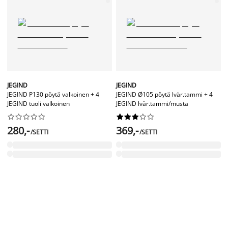
JEGIND
JEGIND
JEGIND P130 pöytä valkoinen + 4
JEGIND Ø105 pöytä lvär.tammi + 4
JEGIND tuoli valkoinen
JEGIND lvär.tammi/musta




















280,-
369,-
/SETTI
/SETTI