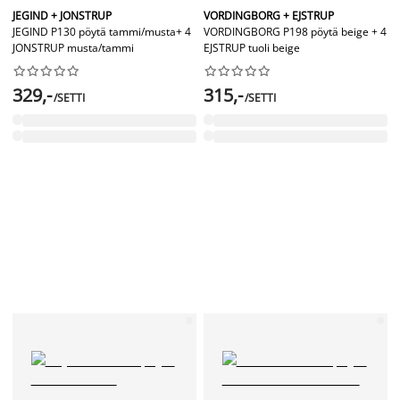
JEGIND + JONSTRUP
VORDINGBORG + EJSTRUP
JEGIND P130 pöytä tammi/musta+ 4
VORDINGBORG P198 pöytä beige + 4
JONSTRUP musta/tammi
EJSTRUP tuoli beige




















329,-
315,-
/SETTI
/SETTI