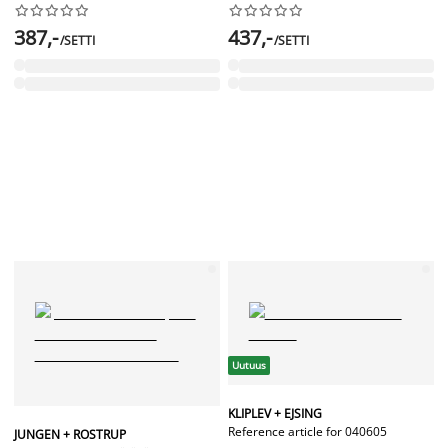




















387,-
437,-
/SETTI
/SETTI
Uutuus
KLIPLEV + EJSING
Reference article for 040605
JUNGEN + ROSTRUP