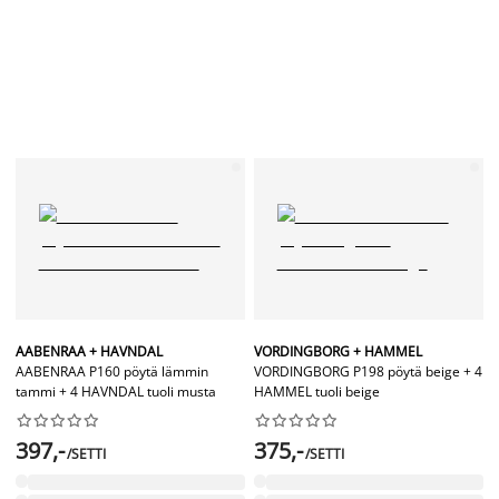
AABENRAA + HAVNDAL
VORDINGBORG + HAMMEL
AABENRAA P160 pöytä lämmin
VORDINGBORG P198 pöytä beige + 4
tammi + 4 HAVNDAL tuoli musta
HAMMEL tuoli beige




















397,-
375,-
/SETTI
/SETTI