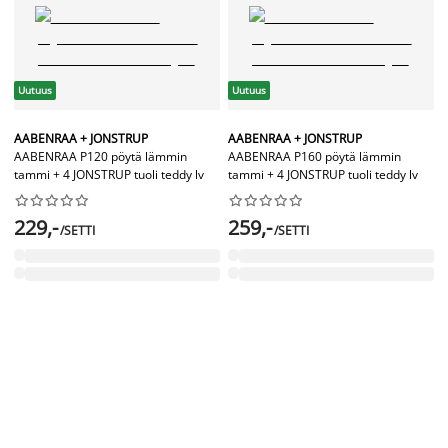
Uutuus
Uutuus
AABENRAA + JONSTRUP
AABENRAA + JONSTRUP
AABENRAA P120 pöytä lämmin
AABENRAA P160 pöytä lämmin
tammi + 4 JONSTRUP tuoli teddy lv
tammi + 4 JONSTRUP tuoli teddy lv




















229,-
259,-
/SETTI
/SETTI