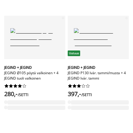
Uutuus
JEGIND + JEGIND
JEGIND + JEGIND
JEGIND Ø105 pöytä valkoinen + 4
JEGIND P130 lvär. tammi/musta + 4
JEGIND tuoli valkoinen
JEGIND lvär. tammi




















280,-
397,-
/SETTI
/SETTI