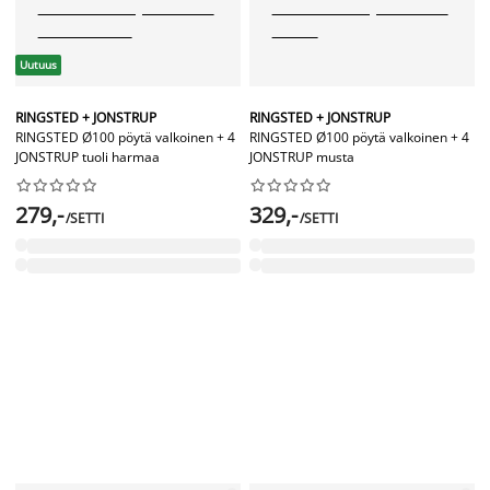
Uutuus
RINGSTED + JONSTRUP
RINGSTED + JONSTRUP
RINGSTED Ø100 pöytä valkoinen + 4
RINGSTED Ø100 pöytä valkoinen + 4
JONSTRUP tuoli harmaa
JONSTRUP musta




















279,-
329,-
/SETTI
/SETTI