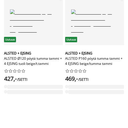
Uutuus
Uutuus
ALSTED + EJSING
ALSTED + EJSING
ALSTED Ø120 pöytä tumma tammi +
ALSTED P160 pöytä tumma tammi +
4 EJSING tuoli beige/t.tammi
4 EJSING beige/tumma tammi




















427,-
469,-
/SETTI
/SETTI