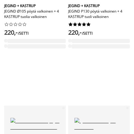
JEGIND + KASTRUP
JEGIND + KASTRUP
JEGIND Ø105 pöytä valkoinen + 4
JEGIND P130 pöytä valkoinen + 4
KASTRUP tuolia valkoinen
KASTRUP tuoli valkoinen




















220,-
220,-
/SETTI
/SETTI