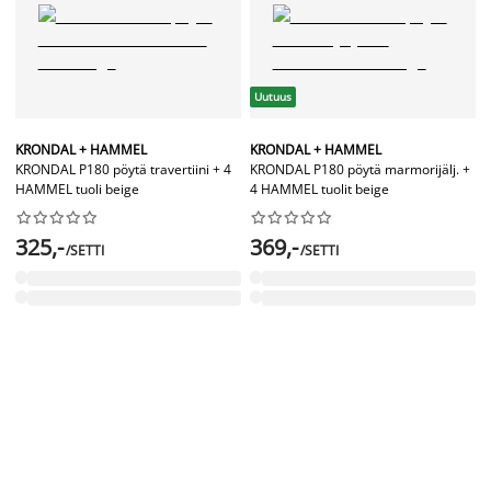
Uutuus
KRONDAL + HAMMEL
KRONDAL + HAMMEL
KRONDAL P180 pöytä travertiini + 4
KRONDAL P180 pöytä marmorijälj. +
HAMMEL tuoli beige
4 HAMMEL tuolit beige




















325,-
369,-
/SETTI
/SETTI