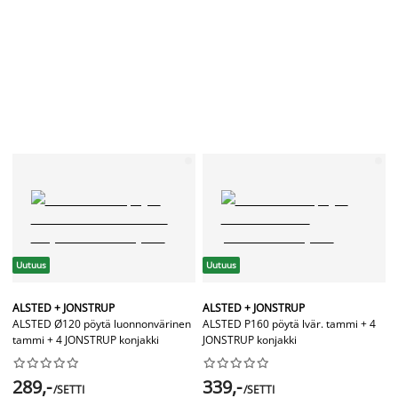
Uutuus
Uutuus
ALSTED + JONSTRUP
ALSTED + JONSTRUP
ALSTED Ø120 pöytä luonnonvärinen
ALSTED P160 pöytä lvär. tammi + 4
tammi + 4 JONSTRUP konjakki
JONSTRUP konjakki




















289,-
339,-
/SETTI
/SETTI