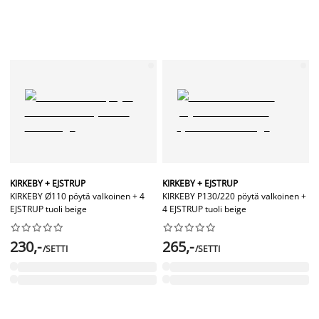
KIRKEBY + EJSTRUP
KIRKEBY + EJSTRUP
KIRKEBY Ø110 pöytä valkoinen + 4
KIRKEBY P130/220 pöytä valkoinen +
EJSTRUP tuoli beige
4 EJSTRUP tuoli beige




















230,-
265,-
/SETTI
/SETTI