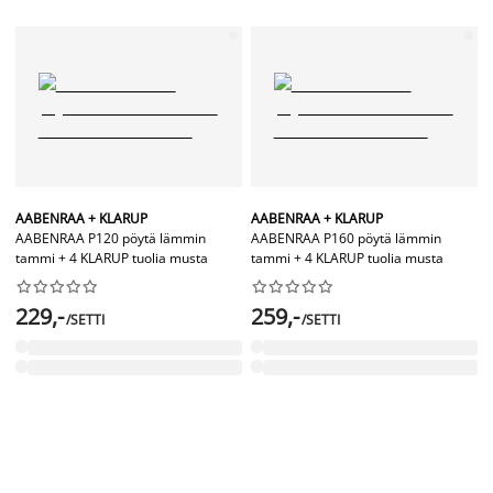
AABENRAA + KLARUP
AABENRAA + KLARUP
AABENRAA P120 pöytä lämmin
AABENRAA P160 pöytä lämmin
tammi + 4 KLARUP tuolia musta
tammi + 4 KLARUP tuolia musta




















229,-
259,-
/SETTI
/SETTI