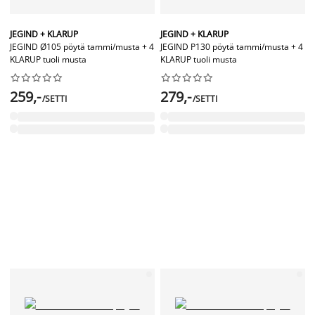
JEGIND + KLARUP
JEGIND + KLARUP
JEGIND Ø105 pöytä tammi/musta + 4
JEGIND P130 pöytä tammi/musta + 4
KLARUP tuoli musta
KLARUP tuoli musta




















259,-
279,-
/SETTI
/SETTI