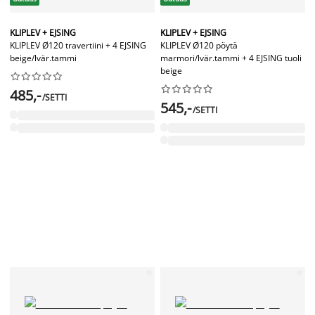
KLIPLEV + EJSING
KLIPLEV + EJSING
KLIPLEV Ø120 travertiini + 4 EJSING
KLIPLEV Ø120 pöytä
beige/lvär.tammi
marmori/lvär.tammi + 4 EJSING tuoli
beige




















485,-
/SETTI
545,-
/SETTI