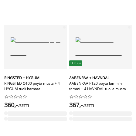
Uutuus
RINGSTED + HYGUM
AABENRAA + HAVNDAL
RINGSTED Ø100 pöytä musta + 4
AABENRAA P120 pöytä lämmin
HYGUM tuoli harmaa
tammi + 4 HAVNDAL tuolia musta




















360,-
367,-
/SETTI
/SETTI