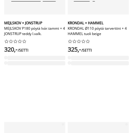
MEJLSKOV + JONSTRUP
KRONDAL + HAMMEL
MEJLSKOV P180 pöytä lvär.tammi + 4
KRONDAL Ø110 pöytä tarvertiini + 4
JONSTRUP teddy l.valk.
HAMMEL tuoli beige




















320,-
325,-
/SETTI
/SETTI