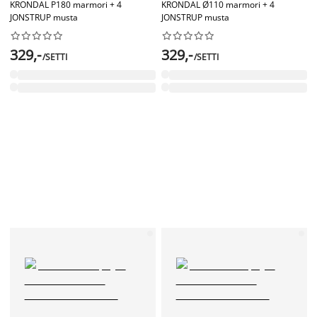
KRONDAL P180 marmori + 4
KRONDAL Ø110 marmori + 4
JONSTRUP musta
JONSTRUP musta




















329,-
329,-
/SETTI
/SETTI