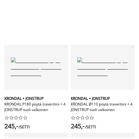
KRONDAL + JONSTRUP
KRONDAL + JONSTRUP
KRONDAL P180 pöytä travertiini + 4
KRONDAL Ø110 pöytä travertiini + 4
JONSTRUP tuoli valkoinen
JONSTRUP tuoli valkoinen




















245,-
245,-
/SETTI
/SETTI