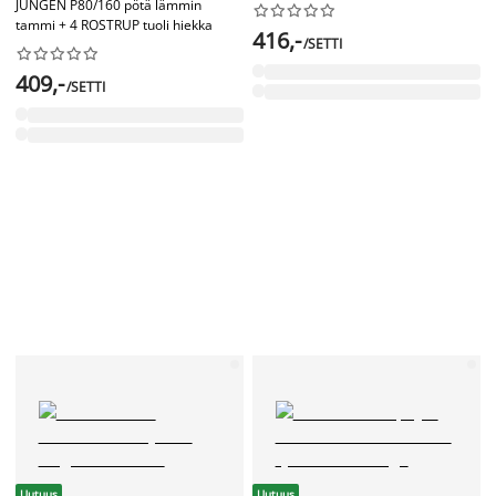
JUNGEN P80/160 pötä lämmin










tammi + 4 ROSTRUP tuoli hiekka
416,-
/SETTI










409,-
/SETTI
Uutuus
Uutuus