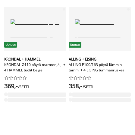
Uutuus
Uutuus
KRONDAL + HAMMEL
ALLING + EJSING
KRONDAL Ø110 pöytä marmorijälj. +
ALLING P100/163 pöytä lämmin
4 HAMMEL tuolit beige
tammi + 4 EJSING tummanruskea




















369,-
358,-
/SETTI
/SETTI