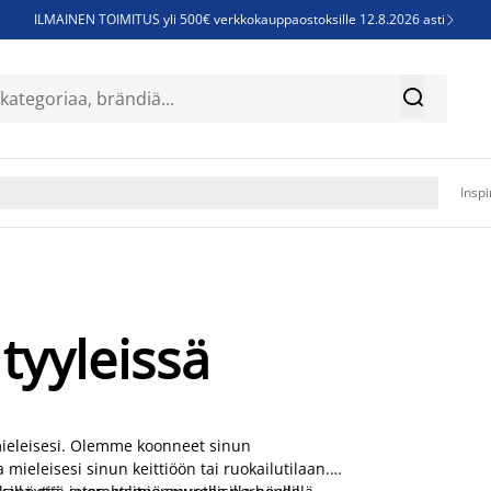
ILMAINEN TOIMITUS yli 500€ verkkokauppaostoksille 12.8.2026 asti

Parempiin uniin - Säästä jopa 60%


Sijauspatjoja - Säästä jopa 60%

Jenkkisänkyjä - Säästä jopa 60%

Inspi
tyyleissä
 mieleisesi. Olemme koonneet sinun
a mieleisesi sinun keittiöön tai ruokailutilaan.