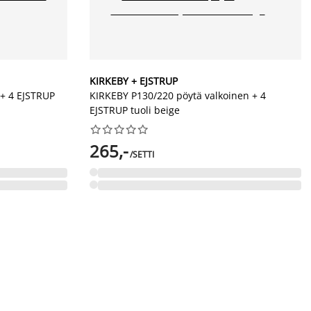
KIRKEBY + EJSTRUP
 + 4 EJSTRUP
KIRKEBY P130/220 pöytä valkoinen + 4
EJSTRUP tuoli beige










265,-
/SETTI