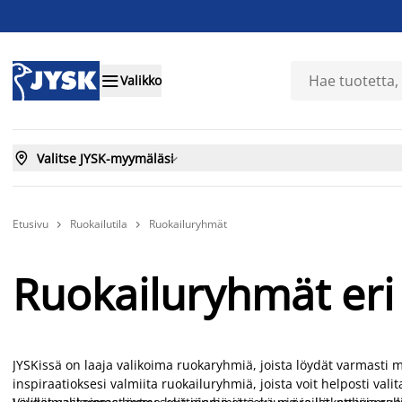

Valikko

Valitse JYSK-myymäläsi

Etusivu
Ruokailutila
Ruokailuryhmät


Ruokailuryhmät eri 
JYSKissä on laaja valikoima ruokaryhmiä, joista löydät varmasti
inspiraatioksesi valmiita ruokailuryhmiä, joista voit helposti valit