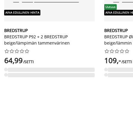
Uutuus
AINA EDULLINEN HINTA
AINA EDULLINEN H
BREDSTRUP
BREDSTRUP
BREDSTRUP P92 + 2 BREDSTRUP
BREDSTRUP Ø8
beige/lämpimän tammenvärinen
beige/lämmin




















64,99
109,-
/SETTI
/SETTI