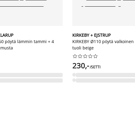
KLARUP
KIRKEBY + EJSTRUP
0 pöytä lämmin tammi + 4
KIRKEBY Ø110 pöytä valkoinen
 musta
tuoli beige










230,-
/SETTI