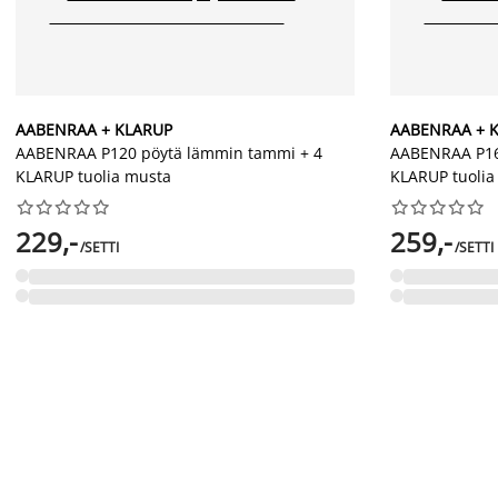
AABENRAA + KLARUP
AABENRAA + 
AABENRAA P120 pöytä lämmin tammi + 4
AABENRAA P16
KLARUP tuolia musta
KLARUP tuolia




















229,-
259,-
/SETTI
/SETTI