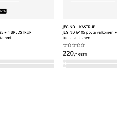
INTA
JEGIND + KASTRUP
5 + 4 BREDSTRUP
JEGIND Ø105 pöytä valkoinen 
 tammi
tuolia valkoinen










220,-
/SETTI