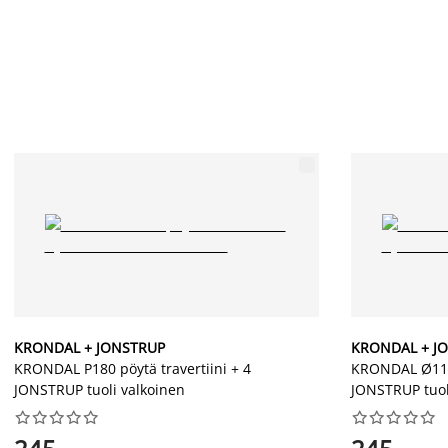
KRONDAL + JONSTRUP
KRONDAL + J
KRONDAL P180 pöytä travertiini + 4
KRONDAL Ø110 
JONSTRUP tuoli valkoinen
JONSTRUP tuol



















