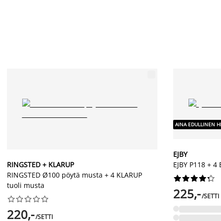
AINA EDULLINEN H
EJBY
RINGSTED + KLARUP
EJBY P118 + 4 
RINGSTED Ø100 pöytä musta + 4 KLARUP










tuoli musta
225,-
/SETTI










220,-
/SETTI