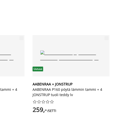
Uutuus
AABENRAA + JONSTRUP
tammi + 4
AABENRAA P160 pöytä lämmin tammi + 4
JONSTRUP tuoli teddy lv










259,-
/SETTI