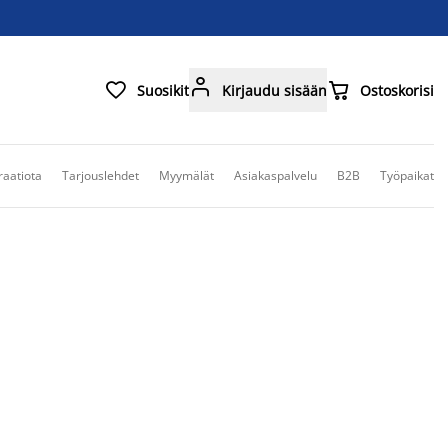



Suosikit
Kirjaudu sisään
Ostoskorisi
raatiota
Tarjouslehdet
Myymälät
Asiakaspalvelu
B2B
Työpaikat