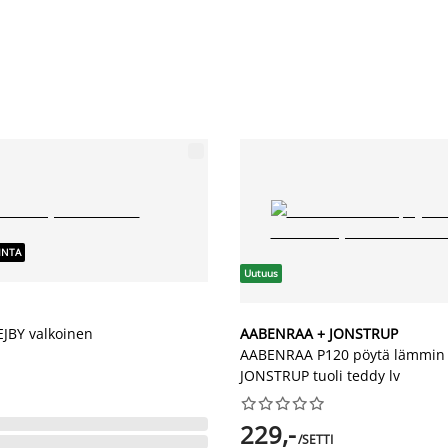
INTA
Uutuus
EJBY valkoinen
AABENRAA + JONSTRUP
AABENRAA P120 pöytä lämmin 
JONSTRUP tuoli teddy lv










229,-
/SETTI